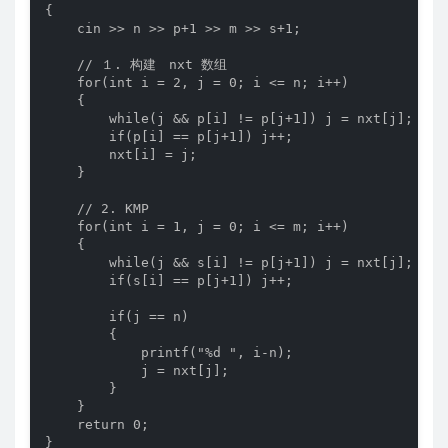
{

    cin >> n >> p+1 >> m >> s+1;

    // １. 构建　nxt 数组

    for(int i = 2, j = 0; i <= n; i++)

    {

        while(j && p[i] != p[j+1]) j = nxt[j];

        if(p[i] == p[j+1]) j++;

        nxt[i] = j;

    }

    // 2. KMP 

    for(int i = 1, j = 0; i <= m; i++)

    {

        while(j && s[i] != p[j+1]) j = nxt[j];

        if(s[i] == p[j+1]) j++;

        if(j == n)

        {

            printf("%d ", i-n);

            j = nxt[j];

        }

    }

    return 0;

}