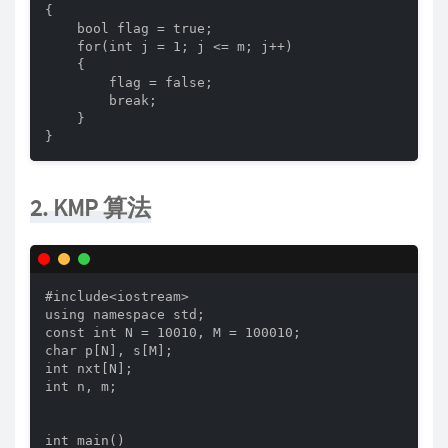
{

    bool flag = true;

    for(int j = 1; j <= m; j++)

    {

        flag = false;

        break;

    }

}
2. KMP 算法
#include<iostream>

using namespace std;

const int N = 10010, M = 100010;

char p[N], s[M];

int nxt[N];

int n, m;

int main()
