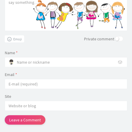
Private comment
Emoji
Name
*
🎲
Email
*
Site
Leave a Comment