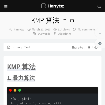
Harrytsz
KMP 算法
Author：
发
harrytsz
March 20, 2020
914 views
No comments
布
Categories：
142 words
Algorithm
时
间：
Home
Text
Share to：
KMP 算法
1. 暴力算法
s[N], p[M];

for(int i = 1; i <= n; i++)
