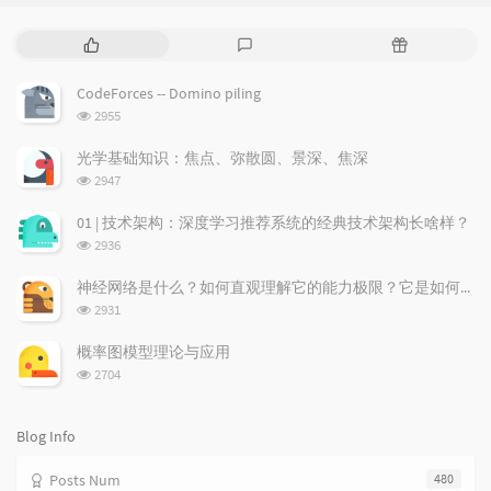
P
L
R
o
a
a
p
t
n
CodeForces -- Domino piling
u
e
d
浏
2955
l
s
o
览
a
t
m
次
光学基础知识：焦点、弥散圆、景深、焦深
数:
r
c
a
浏
2947
a
o
r
览
次
r
m
t
01 | 技术架构：深度学习推荐系统的经典技术架构长啥样？
数:
t
m
i
浏
2936
i
e
c
览
次
c
n
l
神经网络是什么？如何直观理解它的能力极限？它是如何无限逼近真理？
数:
l
t
e
浏
2931
览
e
s
s
次
s
概率图模型理论与应用
数:
浏
2704
览
次
数:
Blog Info
Posts Num
480