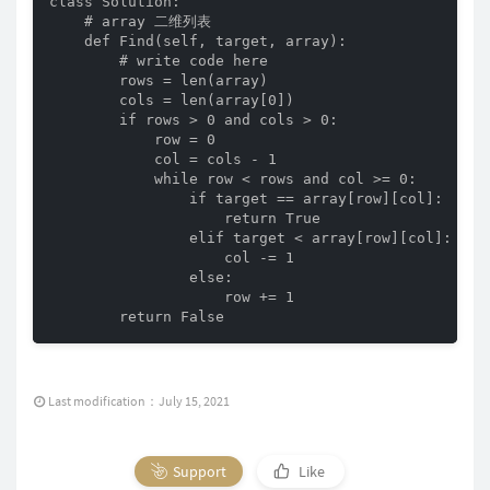
class Solution:

    # array 二维列表

    def Find(self, target, array):

        # write code here

        rows = len(array)

        cols = len(array[0])

        if rows > 0 and cols > 0:

            row = 0

            col = cols - 1

            while row < rows and col >= 0:

                if target == array[row][col]:

                    return True

                elif target < array[row][col]:

                    col -= 1

                else:

                    row += 1

        return False
Last modification：July 15, 2021
Support
Like