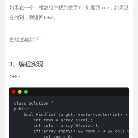
如果在一个二维数组中找到数字7，则返回true，如果没
有找到，则返回false。
查找过程如下：
3、编程实现
C++：
class Solution {

public:

    bool Find(int target, vector<vector<int> > arra
        int rows = array.size();

        int cols = array[0].size();

        if(!array.empty() && rows > 0 && cols > 0){
            int row = 0;
