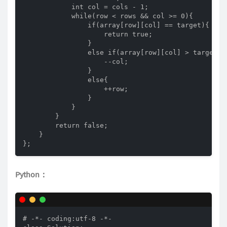
            int col = cols - 1;

            while(row < rows && col >= 0){

                if(array[row][col] == target){

                    return true;

                }

                else if(array[row][col] > target){

                    --col;

                }

                else{

                    ++row;

                }

            }

        }

        return false;

    }

};
Python：
# -*- coding:utf-8 -*-
