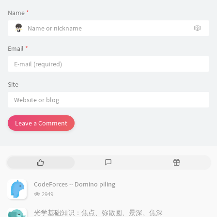
Name
*
🎲
Email
*
Site
Leave a Comment
P
L
R
o
a
a
p
t
n
CodeForces -- Domino piling
u
e
d
浏
2949
l
s
o
览
a
t
m
次
光学基础知识：焦点、弥散圆、景深、焦深