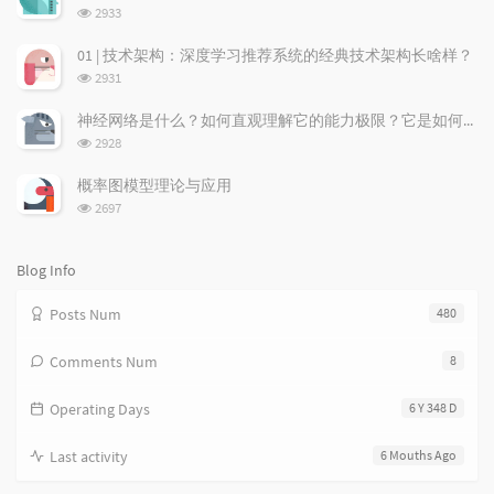
数:
r
c
a
浏
2933
a
o
r
览
次
r
m
t
01 | 技术架构：深度学习推荐系统的经典技术架构长啥样？
数:
t
m
i
浏
2931
i
e
c
览
次
c
n
l
神经网络是什么？如何直观理解它的能力极限？它是如何无限逼近真理？
数:
l
t
e
浏
2928
览
e
s
s
次
s
概率图模型理论与应用
数:
浏
2697
览
次
数:
Blog Info
Posts Num
480
Comments Num
8
Operating Days
6 Y 348 D
Last activity
6 Mouths Ago