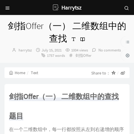
Harrytsz
剑指Offer（一） 二维数组中的
查找
Author：
发
harrytsz
July 15, 2021
1004 views
No comments
布
Categories：
1757 words
剑指Offer
时
间：
Home
Text
Share to：
剑指Offer（一） 二维数组中的查找
题目
在一个二维数组中，每一行都按照从左到右递增的顺序