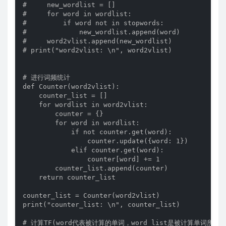
#     new_wordlist = []

#     for word in wordlist:

#         if word not in stopwords:

#             new_wordlist.append(word)

#     word2vlist.append(new_wordlist)

# print("word2vlist: \n", word2vlist)

# 进行词频统计

def Counter(word2vlist):

    counter_list = []

    for wordlist in word2vlist:

        counter = {}

        for word in wordlist:

            if not counter.get(word):

                counter.update({word: 1})

            elif counter.get(word):

                counter[word] += 1

        counter_list.append(counter)

    return counter_list

counter_list = Counter(word2vlist)

print("counter_list: \n", counter_list)

# 计算TF(word代表被计算的单词，word_list是被计算单词所在