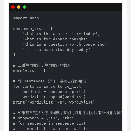
import math

sentence_list = [

    "what is the weather like today",

    "what is for dinner tonight",

    "this is a question worth pondering",

    "it is a beautiful day today"

]

# 二维单词数组：单词数组的数组

word2vlist = []

# 对 sentences 分词, 没有去掉停用词

for sentence in sentence_list:

    wordlist = sentence.split()

    word2vlist.append(wordlist)

print("word2vlist: \n", word2vlist)

# 如果有自定义的停用词典，我们可以用下列方法来分词并去掉停用词
# stopwords = ["is", "the"]

# for sentence in sentence_list:

#     wordlist = sentence.split()
