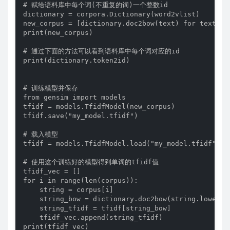
# 赋给语料库中每个词(不重复的词)一个整数id

dictionary = corpora.Dictionary(word2vlist)

new_corpus = [dictionary.doc2bow(text) for text in 
print(new_corpus)

# 通过下面的方法可以看到语料库中每个词对应的id

print(dictionary.token2id)

# 训练模型并保存

from gensim import models

tfidf = models.TfidfModel(new_corpus)

tfidf.save("my_model.tfidf")

# 载入模型

tfidf = models.TfidfModel.load("my_model.tfidf")

# 使用这个训练好的模型得到单词的tfidf值

tfidf_vec = []

for i in range(len(corpus)):

    string = corpus[i]

    string_bow = dictionary.doc2bow(string.lower().
    string_tfidf = tfidf[string_bow]

    tfidf_vec.append(string_tfidf)

print(tfidf_vec)
