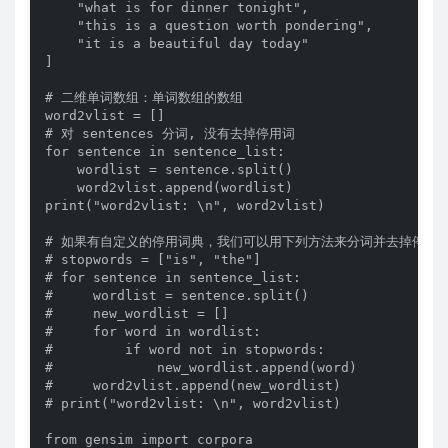
    "what is for dinner tonight",

    "this is a question worth pondering",

    "it is a beautiful day today"

]

# 二维单词数组：单词数组的数组

word2vlist = []

# 对 sentences 分词, 没有去掉停用词

for sentence in sentence_list:

    wordlist = sentence.split()

    word2vlist.append(wordlist)

print("word2vlist: \n", word2vlist)

# 如果有自定义的停用词典，我们可以用下列方法来分词并去掉停用词
# stopwords = ["is", "the"]

# for sentence in sentence_list:

#     wordlist = sentence.split()

#     new_wordlist = []

#     for word in wordlist:

#         if word not in stopwords:

#             new_wordlist.append(word)

#     word2vlist.append(new_wordlist)

# print("word2vlist: \n", word2vlist)

from gensim import corpora
