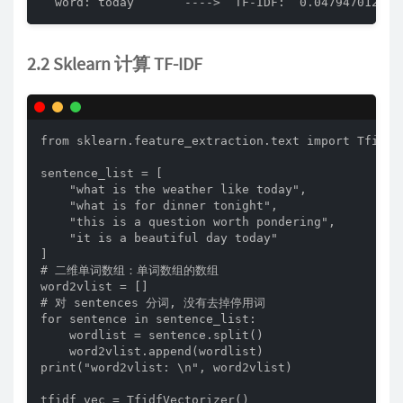
  word: today       ---->  TF-IDF:  0.047947012075
2.2 Sklearn 计算 TF-IDF
from sklearn.feature_extraction.text import TfidfVe
sentence_list = [

    "what is the weather like today",

    "what is for dinner tonight",

    "this is a question worth pondering",

    "it is a beautiful day today"

]

# 二维单词数组：单词数组的数组

word2vlist = []

# 对 sentences 分词, 没有去掉停用词

for sentence in sentence_list:

    wordlist = sentence.split()

    word2vlist.append(wordlist)

print("word2vlist: \n", word2vlist)

tfidf_vec = TfidfVectorizer()
