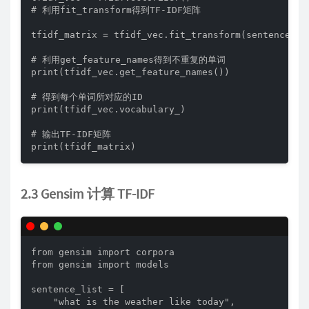
# 利用fit_transform得到TF-IDF矩阵

tfidf_matrix = tfidf_vec.fit_transform(sentence_lis
# 利用get_feature_names得到不重复的单词

print(tfidf_vec.get_feature_names())

# 得到每个单词所对应的ID

print(tfidf_vec.vocabulary_)

# 输出TF-IDF矩阵

print(tfidf_matrix)
2.3 Gensim 计算 TF-IDF
from gensim import corpora

from gensim import models

sentence_list = [

    "what is the weather like today",
