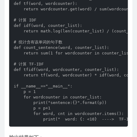
def tf(word, wordcounter):

    return wordcounter.get(word) / sum(wordcounter.
# 计算 IDF

def idf(word, counter_list):

    return math.log(len(counter_list) / (count_sen
# 统计含有该单词的句子数

def count_sentence(word, counter_list):

    return sum(1 for wordcounter in counter_list if
# 计算 TF-IDF

def tfidf(word, wordcounter, counter_list):

    return tf(word, wordcounter) * idf(word, counte
if __name__=="__main__":

    p = 1

    for wordcounter in counter_list:

        print("sentence:{}".format(p))

        p = p+1

        for word, cnt in wordcounter.items():

            print("  word: {: <10}  ---->  TF-IDF: