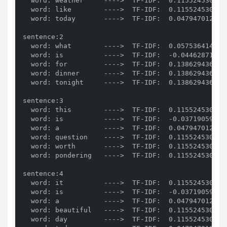
  word: weather     ---->  TF-IDF:  0.1155245300933
  word: like        ---->  TF-IDF:  0.1155245300933
  word: today       ---->  TF-IDF:  0.0479470120752
sentence:2

  word: what        ---->  TF-IDF:  0.0575364144903
  word: is          ---->  TF-IDF:  -0.044628710262
  word: for         ---->  TF-IDF:  0.1386294361119
  word: dinner      ---->  TF-IDF:  0.1386294361119
  word: tonight     ---->  TF-IDF:  0.1386294361119
sentence:3

  word: this        ---->  TF-IDF:  0.1155245300933
  word: is          ---->  TF-IDF:  -0.037190591885
  word: a           ---->  TF-IDF:  0.0479470120752
  word: question    ---->  TF-IDF:  0.1155245300933
  word: worth       ---->  TF-IDF:  0.1155245300933
  word: pondering   ---->  TF-IDF:  0.1155245300933
sentence:4

  word: it          ---->  TF-IDF:  0.1155245300933
  word: is          ---->  TF-IDF:  -0.037190591885
  word: a           ---->  TF-IDF:  0.0479470120752
  word: beautiful   ---->  TF-IDF:  0.1155245300933
  word: day         ---->  TF-IDF:  0.1155245300933