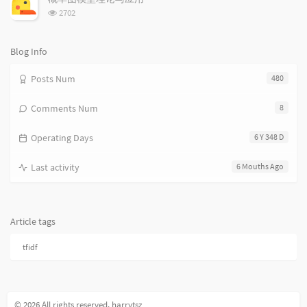
数:
浏
2702
览
次
数:
Blog Info
Posts Num
480
Comments Num
8
Operating Days
6 Y 348 D
Last activity
6 Mouths Ago
Article tags
tfidf
© 2026 All rights reserved. harrytsz