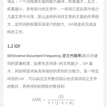
满足：一个词预测主题的能力越强，权重越大，反之，
权重越小。所有统计的文章中，一些词只是在其中很少
几篇文章中出现，那么这样的词对文章的主题的作用很
大，这些词的权重应该设计的较大。IDF就是在完成这
样的工作。
1.2 IDF
IDF(Inverse Document Frequency, 逆文件频率)
表示关键
词的普遍程度。如果包含词条 i 的文档越少， IDF 越
大，则说明该词条具有很好的类别区分能力。某一特定
词语的 IDF，可以由总文件数目除以包含该词语之文件
的数目，再将得到的商取对数得到
I
D
F
i
=
|
D
|
1
+
|
j
:
t
i
∈
d
j
|