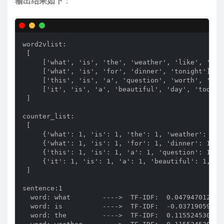
输出结果如下
：
word2vlist: 

 [

     ['what', 'is', 'the', 'weather', 'like', 'toda
     ['what', 'is', 'for', 'dinner', 'tonight'], 

     ['this', 'is', 'a', 'question', 'worth', 'pond
     ['it', 'is', 'a', 'beautiful', 'day', 'today']
 ]

counter_list: 

 [

     {'what': 1, 'is': 1, 'the': 1, 'weather': 1, '
     {'what': 1, 'is': 1, 'for': 1, 'dinner': 1, 't
     {'this': 1, 'is': 1, 'a': 1, 'question': 1, 'w
     {'it': 1, 'is': 1, 'a': 1, 'beautiful': 1, 'da
 ]

sentence:1

  word: what        ---->  TF-IDF:  0.0479470120752
  word: is          ---->  TF-IDF:  -0.037190591885
  word: the         ---->  TF-IDF:  0.1155245300933