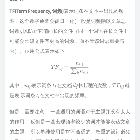
TF(Term Frequency, 词频)
表示词条在文本中出现的频
率，这个数字通常会被归一化(一般是词频除以文章总
词数), 以防止它偏向长的文件（同一个词语在长文件里
可能会比短文件有更高的词频，而不管该词语重要与
否）。TF用公式表示如下
T
F
i
,
j
=
n
i
,
j
∑
k
n
k
,
j
n
i
,
j
t
i
d
j
T
F
i
,
j
其中，
表示词条
在文档
中出现的次数，
就
t
i
是表 示词条
在文档中出现的频率。
但是，需要注意， 一些通用的词语对于主题并没有太大
的作用， 反倒是一些出现频率较少的词才能够表达文章
的主题， 所以单纯使用是TF不合适的。权重的设计必须