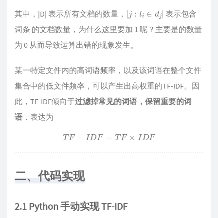
|
j
:
t
i
∈
d
j
|
其中，|D| 表示所有文档的数量，
表示包含
词条 的文档数量，为什么这里要加 1 呢？主要是的数量
为 0 从而导致运算出错的现象发生。
某一特定文件内的高词语频率，以及该词语在整个文件
集合中的低文件频率，可以产生出高权重的TF-IDF。因
此，TF-IDF倾向于
过滤掉常见的词语，保留重要的词
语
，表达为
T
F
−
I
D
F
=
T
F
×
I
D
F
二、代码实现
2.1 Python 手动实现 TF-IDF