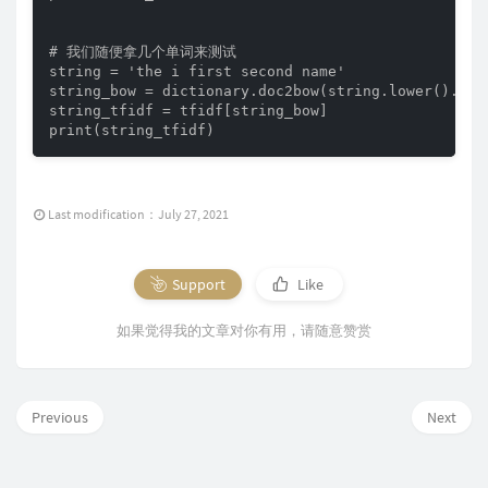
# 我们随便拿几个单词来测试

string = 'the i first second name'

string_bow = dictionary.doc2bow(string.lower().spli
string_tfidf = tfidf[string_bow]

print(string_tfidf)
Last modification：July 27, 2021
Support
Like
如果觉得我的文章对你有用，请随意赞赏
Previous
Next