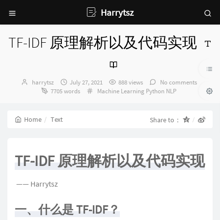
Harrytsz
TF-IDF 原理解析以及代码实现
Author：
发
harrytsz
July 27, 2021
888 views
No comments
布
Categories：
7705 words
Machine Learning
Python
NLP
时
间：
Home
Text
Share to：
TF-IDF 原理解析以及代码实现
​ —— Harrytsz
一、什么是 TF-IDF？