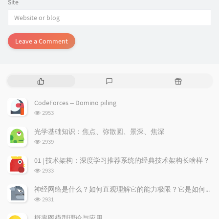
Site
Leave a Comment
P
L
R
o
a
a
p
t
n
CodeForces -- Domino piling
u
e
d
浏
2953
l
s
o
览
a
t
m
次
光学基础知识：焦点、弥散圆、景深、焦深
数:
r
c
a
浏
2939
a
o
r
览
次
r
m
t
01 | 技术架构：深度学习推荐系统的经典技术架构长啥样？
数:
t
m
i
浏
2933
i
e
c
览
次
c
n
l
神经网络是什么？如何直观理解它的能力极限？它是如何无限逼近真理？
数:
l
t
e
浏
2931
览
e
s
s
次
s
概率图模型理论与应用