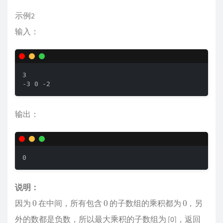
示例2
输入：
3

-3 0 -2
输出：
0
说明：
0
0
0
因为
在中间，所有包含
的子数组的乘积都为
，另
外的数都是负数，所以最大乘积的子数组为 [0]，返回