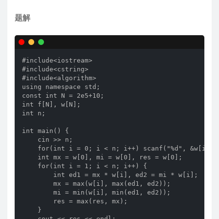
题解
#include<iostream>

#include<cstring>

#include<algorithm>

using namespace std;

const int N = 2e5+10;

int f[N], w[N];

int n;

int main() {

    cin >> n;

    for(int i = 0; i < n; i++) scanf("%d", &w[i]);

    int mx = w[0], mi = w[0], res = w[0];

    for(int i = 1; i < n; i++) {

        int ed1 = mx * w[i], ed2 = mi * w[i];

        mx = max(w[i], max(ed1, ed2));

        mi = min(w[i], min(ed1, ed2));

        res = max(res, mx);

    }

    cout << res << endl;
