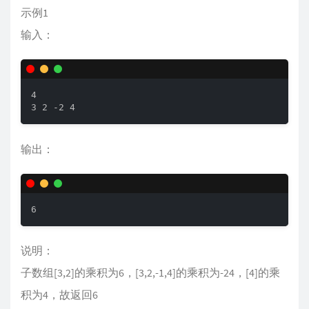
示例1
输入：
4

3 2 -2 4
输出：
6
说明：
子数组[3,2]的乘积为6，[3,2,-1,4]的乘积为-24，[4]的乘
积为4，故返回6