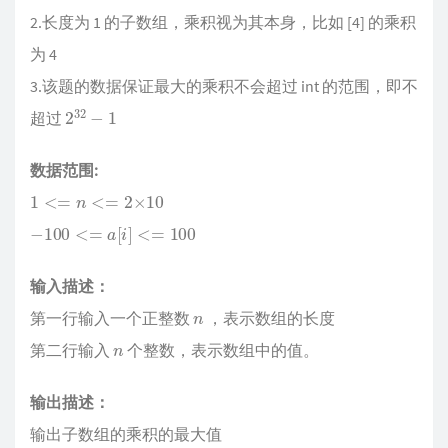
2.长度为 1 的子数组，乘积视为其本身，比如 [4] 的乘积
为 4
3.该题的数据保证最大的乘积不会超过 int 的范围，即不
2
32
−
1
超过
数据范围:
1
<=
n
<=
2
×
10
−
100
<=
a
[
i
]
<=
100
输入描述：
n
第一行输入一个正整数
，表示数组的长度
n
第二行输入
个整数，表示数组中的值。
输出描述：
输出子数组的乘积的最大值