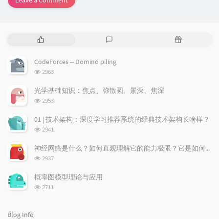
P
L
R
o
a
a
p
t
n
CodeForces -- Domino piling
u
e
d
浏
2963
l
s
o
览
a
t
m
次
光学基础知识：焦点、弥散圆、景深、焦深
数:
r
c
a
浏
2953
a
o
r
览
次
r
m
t
01 | 技术架构：深度学习推荐系统的经典技术架构长啥样？
数:
t
m
i
浏
2941
i
e
c
览
次
c
n
l
神经网络是什么？如何直观理解它的能力极限？它是如何无限逼近真理？
数:
l
t
e
浏
2937
览
e
s
s
次
s
概率图模型理论与应用
数:
浏
2711
览
次
数:
Blog Info