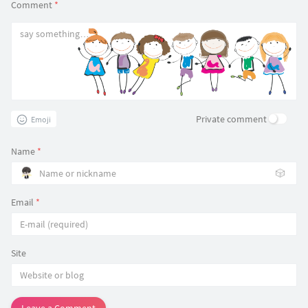
Comment
*
Private comment
Emoji
Name
*
🎲
Email
*
Site
Leave a Comment