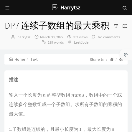
Harrytsz
DP7 连续子数组的最大乘积
Author：
发
harrytsz
March 30, 2022
832 views
No comments
布
Categories：
199 words
LeetCode
时
间：
Home
Text
Share to：
描述
n
n
u
m
s
输入一个长度为
的整型数组
，数组中的一个或
连续多个整数组成一个子数组。求所有子数组的乘积的
最大值。
1.子数组是连续的，且最小长度为 1 ，最大长度为 n