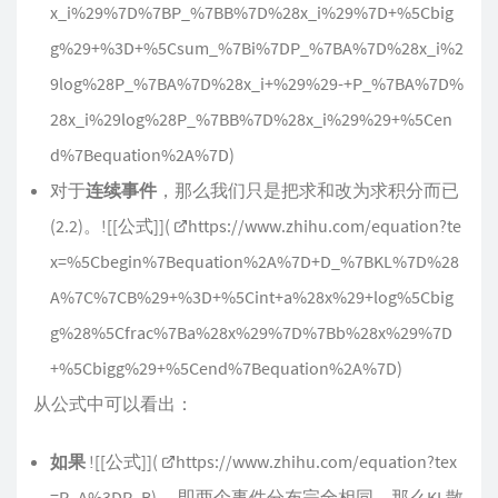
x_i%29%7D%7BP_%7BB%7D%28x_i%29%7D+%5Cbig
g%29+%3D+%5Csum_%7Bi%7DP_%7BA%7D%28x_i%2
9log%28P_%7BA%7D%28x_i+%29%29-+P_%7BA%7D%
28x_i%29log%28P_%7BB%7D%28x_i%29%29+%5Cen
d%7Bequation%2A%7D
)
对于
连续事件
，那么我们只是把求和改为求积分而已
(2.2)。![[公式]](
https://www.zhihu.com/equation?te
x=%5Cbegin%7Bequation%2A%7D+D_%7BKL%7D%28
A%7C%7CB%29+%3D+%5Cint+a%28x%29+log%5Cbig
g%28%5Cfrac%7Ba%28x%29%7D%7Bb%28x%29%7D
+%5Cbigg%29+%5Cend%7Bequation%2A%7D
)
从公式中可以看出：
如果
![[公式]](
https://www.zhihu.com/equation?tex
=P_A%3DP_B
) ，即两个事件分布完全相同，那么KL散