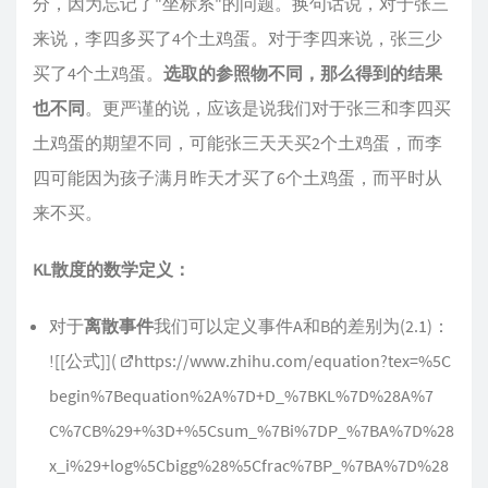
分，因为忘记了"坐标系"的问题。换句话说，对于张三
来说，李四多买了4个土鸡蛋。对于李四来说，张三少
买了4个土鸡蛋。
选取的参照物不同，那么得到的结果
也不同
。更严谨的说，应该是说我们对于张三和李四买
土鸡蛋的期望不同，可能张三天天买2个土鸡蛋，而李
四可能因为孩子满月昨天才买了6个土鸡蛋，而平时从
来不买。
KL散度的数学定义：
对于
离散事件
我们可以定义事件A和B的差别为(2.1)：
![[公式]](
https://www.zhihu.com/equation?tex=%5C
begin%7Bequation%2A%7D+D_%7BKL%7D%28A%7
C%7CB%29+%3D+%5Csum_%7Bi%7DP_%7BA%7D%28
x_i%29+log%5Cbigg%28%5Cfrac%7BP_%7BA%7D%28