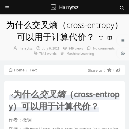
Harrytsz
为什么交叉熵（cross-entropy）
可以用于计算代价？
Author：
发
harrytsz
July 6, 2021
949 views
No comments
布
Categories：
7843 words
Machine Learning
时
间：
Home
Text
Share to：
为什么
交叉熵
（cross-entrop
y）可以用于计算代价？
作者：微调