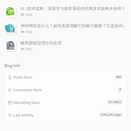
a
o
r
览
次
r
m
t
01 | 技术架构：深度学习推荐系统的经典技术架构长啥样？
数:
t
m
i
浏
2928
i
e
c
览
次
c
n
l
神经网络是什么？如何直观理解它的能力极限？它是如何无限逼近真理？
数:
l
t
e
浏
2928
览
e
s
s
次
s
概率图模型理论与应用
数:
浏
2697
览
次
数:
Blog Info
Posts Num
480
Comments Num
8
Operating Days
6 Y 348 D
Last activity
6 Mouths Ago