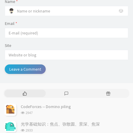
Name
*
🎲
Email
*
Site
Leave a Comment
P
L
R
o
a
a
p
t
n
CodeForces -- Domino piling
u
e
d
浏
2947
l
s
o
览
a
t
m
次
光学基础知识：焦点、弥散圆、景深、焦深
数:
r
c
a
浏
2933