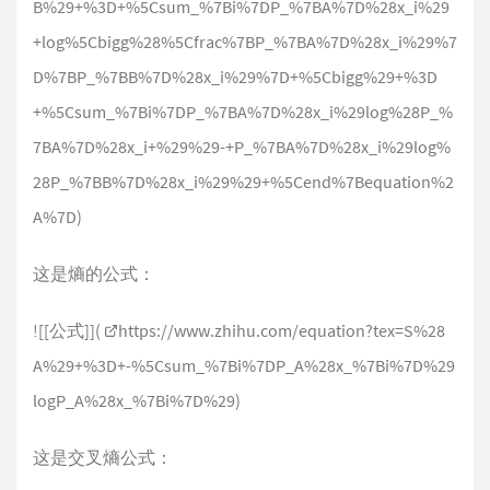
B%29+%3D+%5Csum_%7Bi%7DP_%7BA%7D%28x_i%29
+log%5Cbigg%28%5Cfrac%7BP_%7BA%7D%28x_i%29%7
D%7BP_%7BB%7D%28x_i%29%7D+%5Cbigg%29+%3D
+%5Csum_%7Bi%7DP_%7BA%7D%28x_i%29log%28P_%
7BA%7D%28x_i+%29%29-+P_%7BA%7D%28x_i%29log%
28P_%7BB%7D%28x_i%29%29+%5Cend%7Bequation%2
A%7D
)
这是熵的公式：
![[公式]](
https://www.zhihu.com/equation?tex=S%28
A%29+%3D+-%5Csum_%7Bi%7DP_A%28x_%7Bi%7D%29
logP_A%28x_%7Bi%7D%29
)
这是交叉熵公式：