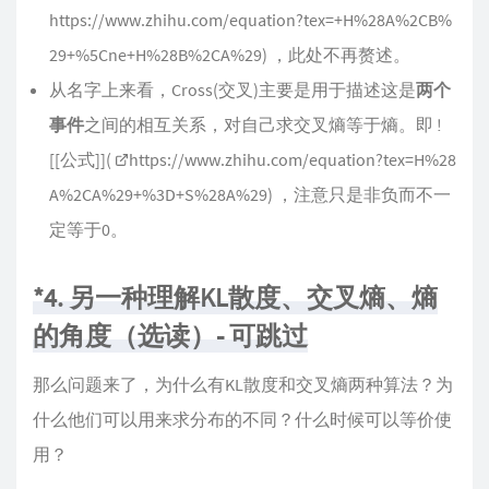
https://www.zhihu.com/equation?tex=+H%28A%2CB%
29+%5Cne+H%28B%2CA%29
) ，此处不再赘述。
从名字上来看，Cross(交叉)主要是用于描述这是
两个
事件
之间的相互关系，对自己求交叉熵等于熵。即 !
[[公式]](
https://www.zhihu.com/equation?tex=H%28
A%2CA%29+%3D+S%28A%29
) ，注意只是非负而不一
定等于0。
*4. 另一种理解KL散度、交叉熵、熵
的角度（选读）- 可跳过
那么问题来了，为什么有KL散度和交叉熵两种算法？为
什么他们可以用来求分布的不同？什么时候可以等价使
用？