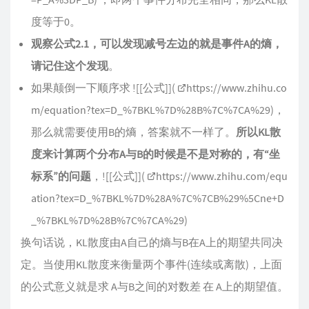
度等于0。
观察公式2.1，可以发现减号左边的就是事件A的熵，
请记住这个发现
。
如果颠倒一下顺序求 ![[公式]](
https://www.zhihu.co
m/equation?tex=D_%7BKL%7D%28B%7C%7CA%29
)，
那么就需要使用B的熵，答案就不一样了。
所以KL散
度来计算两个分布A与B的时候是不是对称的，有“坐
标系”的问题
，![[公式]](
https://www.zhihu.com/equ
ation?tex=D_%7BKL%7D%28A%7C%7CB%29%5Cne+D
_%7BKL%7D%28B%7C%7CA%29
)
换句话说，KL散度由A自己的熵与B在A上的期望共同决
定。当使用KL散度来衡量两个事件(连续或离散)，上面
的公式意义就是求 A与B之间的对数差 在 A上的期望值。