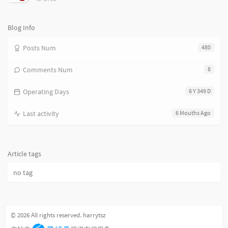
览
次
数:
Blog Info
Posts Num
480
Comments Num
8
Operating Days
6 Y 349 D
Last activity
6 Mouths Ago
Article tags
no tag
© 2026 All rights reserved. harrytsz