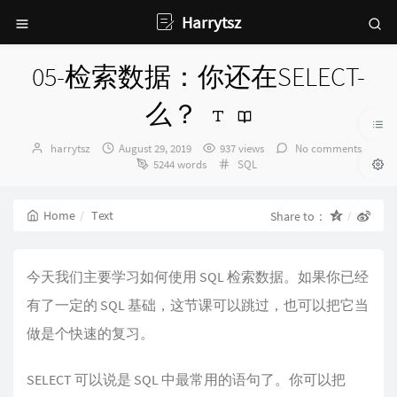
Harrytsz
05-检索数据：你还在SELECT-
么？
Author：
发
harrytsz
August 29, 2019
937 views
No comments
布
Categories：
5244 words
SQL
时
间：
Home
Text
Share to：
今天我们主要学习如何使用 SQL 检索数据。如果你已经
有了一定的 SQL 基础，这节课可以跳过，也可以把它当
做是个快速的复习。
SELECT 可以说是 SQL 中最常用的语句了。你可以把