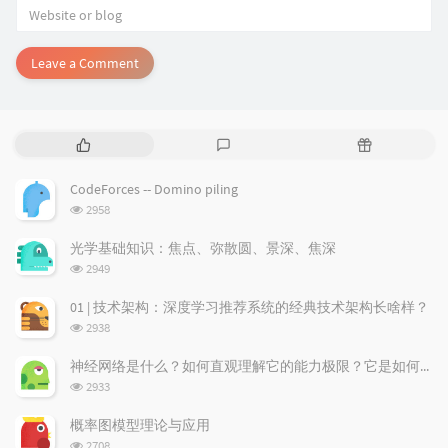
Leave a Comment
P
L
R
o
a
a
p
t
n
CodeForces -- Domino piling
u
e
d
浏
2958
l
s
o
览
a
t
m
次
光学基础知识：焦点、弥散圆、景深、焦深
数:
r
c
a
浏
2949
a
o
r
览
次
r
m
t
01 | 技术架构：深度学习推荐系统的经典技术架构长啥样？
数:
t
m
i
浏
2938
i
e
c
览
次
c
n
l
神经网络是什么？如何直观理解它的能力极限？它是如何无限逼近真理？
数:
l
t
e
浏
2933
览
e
s
s
次
s
概率图模型理论与应用
数:
浏
2708