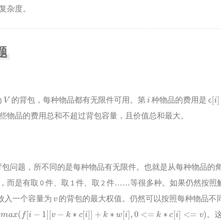
复杂度。
问题
V
i
[
i
]
为
的背包，每种物品都有无限件可用。第
种物品的费用是 c
些物品的费用总和不超过背包容量，且价值总和最大。
1 背包问题，所不同的是每种物品有无限件。也就是从每种物品的
是有取 0 件、取 1 件、取 2 件……等很多种。如果仍然按照解
v
放入一个容量为
的背包的最大权值。仍然可以按照每种物品不
a
x
(
f
[
i
−
1
]
[
v
−
k
∗
c
[
i
]
]
+
k
∗
w
[
i
]
,
0
<=
k
∗
c
[
i
]
<=
v
)
。这