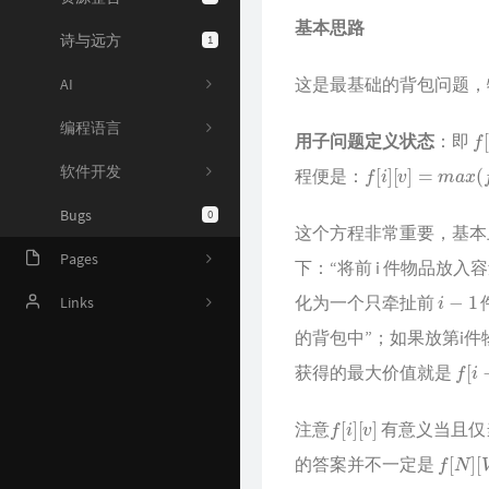
基本思路
诗与远方
1
这是最基础的背包问题，
AI
编程语言
f
[
i
用子问题定义状态
：即
f
[
i
]
[
v
]
=
m
a
x
(
f
[
i
−
软件开发
程便是：
Bugs
0
这个方程非常重要，基本
Pages
下：“将前 i 件物品放入
i
−
1
化为一个只牵扯前
Online Judge
Links
的背包中”；如果放第i
AI 资源
Harrytsz
f
[
i
−
获得的最大价值就是
Github 项目
f
[
i
]
[
v
]
注意
有意义当且仅
Java 资源汇总
f
[
N
]
[
V
]
的答案并不一定是
开发工具官网
f
[
i
]
[
v
−
1
]