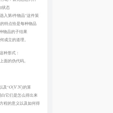
由状态
选入第i件物品”这件策
包的特点恰是每种物品
种物品的子结果
为何成立的道理。
这种形式：
了上面的伪代码。
O
(
V
N
)
以及“
的算
明白它们是怎么得出来
方程的意义以及如何得