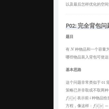
以及最后怎样优化的空间
P02: 完全背包
题目
N
有
种物品和一个容量
哪些物品装入背包可使这
基本思路
这个问题非常类似于 0
策略已并非取或不取两种，而
f
[
i
]
[
v
]
i
表示前
种物品恰
f
[
i
]
[
v
]
=
m
方程，像这样：