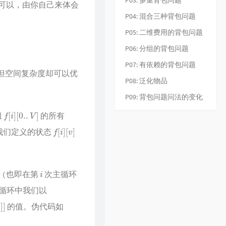
P03: 多重背包问题
可以，由你自己来体会
32
下世纪
陈展鹏
P04: 混合三种背包问题
33
酷爱
张敬轩
P05: 二维费用的背包问题
34
一生不变
李克勤
P06: 分组的背包问题
35
一丝不挂
陈奕迅
P07: 有依赖的背包问题
36
七友
梁汉文
但空间复杂度却可以优
P08: 泛化物品
37
天命最高
古天乐
P09: 背包问题问法的变化
38
反话
林峯
f
[
i
]
[
0.
.
V
]
39
人龙传说
陈浩民
组
的所有
f
[
i
]
[
v
]
40
厌弃
许廷铿
我们定义的状态
41
只想一生跟你走
张学友
42
冷雨夜
BEYOND
i
（也即在第
次主循环
43
浮夸
陈奕迅
循环中我们以
44
悔别离
陈展鹏
的值。伪代码如
45
谁伴我闯荡
BEYOND
46
爱在记忆中找你
林峯