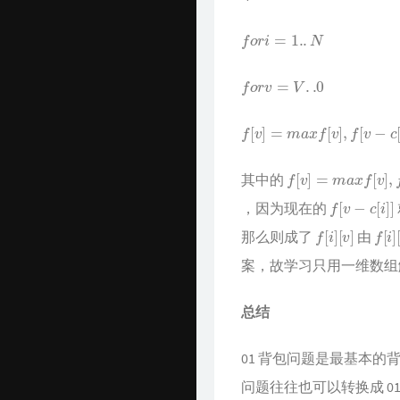
f
o
r
i
=
1.
.
N
f
o
r
v
=
V
.
.0
f
[
v
]
=
m
a
x
f
[
v
]
,
f
[
v
−
c
[
i
]
]
+
w
[
i
f
[
v
]
=
m
a
x
f
[
v
]
,
f
[
v
−
c
其中的
f
[
v
−
c
[
i
]
]
，因为现在的
f
[
i
]
[
v
]
f
[
i
]
[
那么则成了
由
案，故学习只用一维数组
总结
01 背包问题是最基本
问题往往也可以转换成 