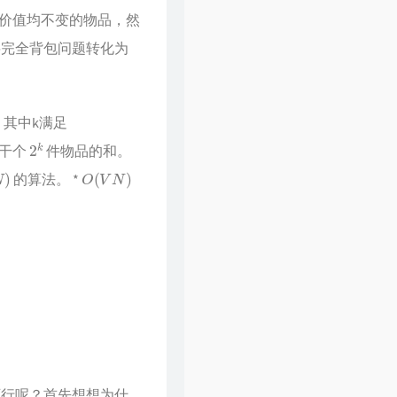
价值均不变的物品，然
将完全背包问题转化为
其中k满足
2
k
若干个
件物品的和。
O
(
V
N
)
的算法。 *
可行呢？首先想想为什