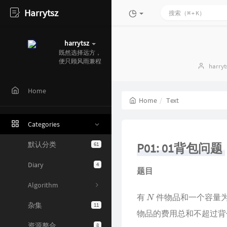
Harrytsz
harrytsz
既然选择远方，
5
`
e
l
$
Autho
harryt
Home
Home
Text
Categories
默认分类
61
P01: 01背包问题
Diary
4
题目
Algorithm
N
有
件物品和一个容量
杂集
11
物品的费用总和不超过背
资源整合
8