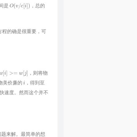
O
(
v
/
c
[
i
]
)
间是
，总的
的方程的确是很重要，可
w
[
i
]
>=
w
[
j
]
，则将物
i
物美价廉的
，得到至
快速度。然而这个并不
问题来解。最简单的想