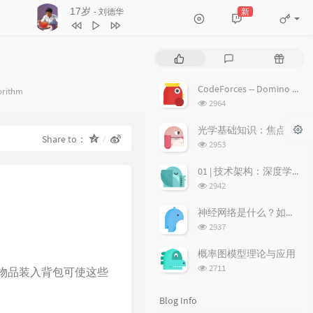
3
不浪漫罪名
王杰
沉默是金
新
- 张国荣
4
17岁
刘德华
5
沉默是金
张国荣
P
L
R
6
随缘
温兆伦
o
a
a
p
t
n
CodeForces -- Domino piling
egories：
orithm
7
红日
李克勤
u
e
d
浏
2964
l
s
o
8
每段路
吕方
览
a
次
t
m
光学基础知识：焦点、弥散圆、景深、焦深
9
等你等到我心痛
张学友
Share to：
数:
r
c
a
浏
2953
a
o
r
览
10
海阔天空
BEYOND
次
r
m
t
01 | 技术架构：深度学习推荐系统的经典技术架构长啥样？
11
爱的故事 (上集)
孙耀威
数:
t
m
i
浏
2942
i
览
e
c
12
偏偏喜欢你
陈百强
次
c
n
l
神经网络是什么？如何直观理解它的能力极限？它是如何无限逼近真理？
13
月半小夜曲
李克勤
数:
l
t
e
浏
2937
览
e
s
s
14
白玫瑰
陈奕迅
次
s
概率图模型理论与应用
数:
15
巨轮
萧正楠 / 陈展鹏
浏
2711
物品装入背包可使这些
览
16
友情岁月
郑伊健
次
Blog Info
数:
17
分分钟需要你
林子祥