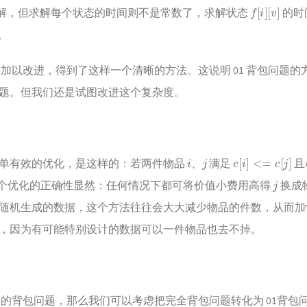
f
[
i
]
[
v
]
解，但求解每个状态的时间则不是常数了，求解状态
的时
。
路加以改进，得到了这样一个清晰的方法。这说明 01 背包问题
题。但我们还是试图改进这个复杂度。
i
j
c
[
i
]
<=
c
[
j
]
单有效的优化，是这样的：若两件物品
、
满足
且
j
个优化的正确性显然：任何情况下都可将价值小费用高得
换成
随机生成的数据，这个方法往往会大大减少物品的件数，从而加
，因为有可能特别设计的数据可以一件物品也去不掉。
基本的背包问题，那么我们可以考虑把完全背包问题转化为 01背包