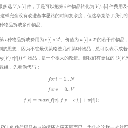
V
/
c
[
i
]
i
V
/
c
[
i
]
最多选
件，于是可以把第
种物品转化为
件费用及
题。这样完全没有改进基本思路的时间复杂度，但这毕竟给了我们
一种物品拆成多件物品。
i
c
[
i
]
∗
2
k
w
[
i
]
∗
2
k
第
种物品拆成费用为
、价值为
的若干件物品，
制的思想，因为不管最优策略选几件第i种物品，总可以表示成
o
g
(
V
/
c
[
i
]
)
)
O
(
V
N
)
件物品，是一个很大的改进。但我们有更优的
数组，先看伪代码：
f
o
r
i
=
1.
.
N
f
o
r
v
=
0.
.
V
f
[
v
]
=
m
a
x
(
f
[
v
]
,
f
[
v
−
c
[
i
]
]
+
w
[
i
]
)
;
P
01
v
与
的伪代码只有
的循环次序不同而已。为什么这样一改就