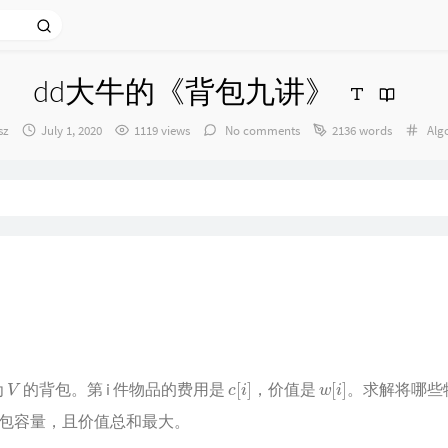
dd大牛的《背包九讲》
r：
发
Cat
sz
July 1, 2020
1119 views
No comments
2136 words
Alg
布
时
间：
V
c
[
i
]
w
[
i
]
为
的背包。第 i 件物品的费用是
，价值是
。求解将哪些
包容量，且价值总和最大。