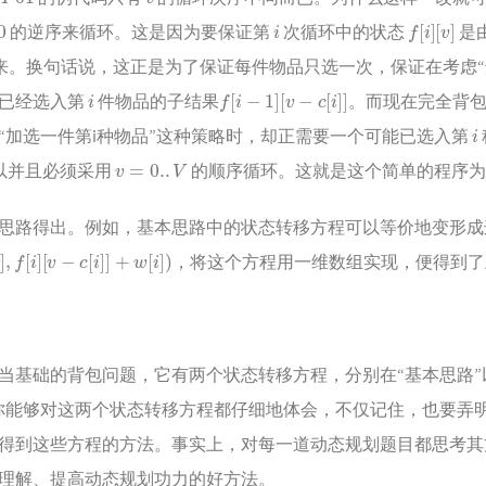
i
f
[
i
]
[
v
]
的逆序来循环。这是因为要保证第
次循环中的状态
是
来。换句话说，这正是为了保证每件物品只选一次，保证在考虑“
i
f
[
i
−
1
]
[
v
−
c
[
i
]
]
无已经选入第
件物品的子结果
。而现在完全背
i
“加选一件第i种物品”这种策略时，却正需要一个可能已选入第
v
=
0.
.
V
以并且必须采用
的顺序循环。这就是这个简单的程序
思路得出。例如，基本思路中的状态转移方程可以等价地变形成
−
c
[
i
]
]
+
w
[
i
]
)
，将这个方程用一维数组实现，便得到
当基础的背包问题，它有两个状态转移方程，分别在“基本思路”
你能够对这两个状态转移方程都仔细地体会，不仅记住，也要弄
得到这些方程的方法。事实上，对每一道动态规划题目都思考其
理解、提高动态规划功力的好方法。