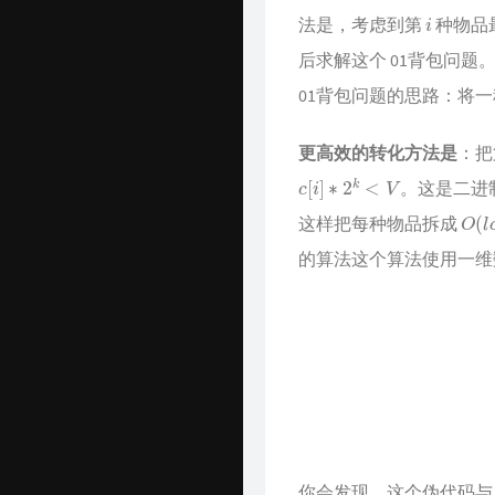
i
法是，考虑到第
种物品
后求解这个 01背包问
01背包问题的思路：将
更高效的转化方法是
：把
c
[
i
]
∗
2
k
<
V
。这是二进
O
(
l
这样把每种物品拆成
的算法这个算法使用一维
你会发现，这个伪代码