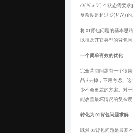
O
(
N
∗
V
)
个状态需要求
O
(
V
N
)
复杂度是超过
的
将 01背包问题的基本思
以推及其它类型的背包问
一个简单有效的优化
完全背包问题有一个很简
j
品
去掉，不用考虑。这
少不会更差的方案。对于
能改善最坏情况的复杂度
转化为 01背包问题求解
既然 01背包问题是最