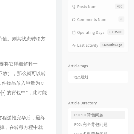
Posts Num
480
18
饿狼传说
张学友
19
无赖
郑中基
Comments Num
8
20
风继续吹
张国荣
Operating Days
6 Y 350 D
21
听风的歌
郭富城
价值。则其状态转移方
22
风沙
林保怡
Last activity
6 Mouths Ago
23
真的爱你
BEYOND
24
一生何求
陈百强
要将它详细解释一
Article tags
25
相依为命
陈小春
不放），那么就可以转
动态规划
v
26
幼稚完
林峯
件物品放入容量为
]
27
只愿一生爱一人
张学友
的背包中”，此时能
28
你的浅笑
吕方
Article Directory
29
我的回忆不是我的
海鸣威
P01: 01背包问题
方程递推完毕后，最终
30
乱世巨星
陈小春
P02: 完全背包问题
去掉，在转移方程中就
31
倩女幽魂
张国荣