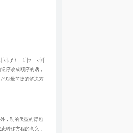
47
风的季节
Soler
48
你瞒我瞒
陈柏宇
49
领会
林峯
50
醉凡尘
张卫健
51
不再犹豫
BEYOND
52
斯德哥尔摩情人
陈奕迅
53
只爱西经
洪楗华
面的逆序改成顺序的话，
54
岁月无情
郑少秋
P
02
题
最简捷的解决方
55
暗里着迷
刘德华
56
热血燃烧
郑伊健 / 陈小春
57
谁明浪子心
王杰
58
男儿当自强
林子祥
59
爱得太迟
古巨基
另外，别的类型的背包
60
假装
刘德华
状态转移方程的意义，