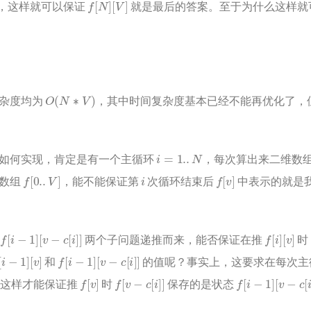
，这样就可以保证
就是最后的答案。至于为什么这样就
O
(
N
∗
V
)
复杂度均为
，其中时间复杂度基本已经不能再优化了，
i
=
1.
.
N
如何实现，肯定是有一个主循环
，每次算出来二维数
f
[
0.
.
V
]
i
f
[
v
]
个数组
，能不能保证第
次循环结束后
中表示的就是
f
[
i
−
1
]
[
v
−
c
[
i
]
]
f
[
i
]
[
v
]
两个子问题递推而来，能否保证在推
时
i
−
1
]
[
v
]
f
[
i
−
1
]
[
v
−
c
[
i
]
]
和
的值呢？事实上，这要求在每次主
f
[
v
]
f
[
v
−
c
[
i
]
]
f
[
i
−
1
]
[
v
−
c
[
i
]
]
，这样才能保证推
时
保存的是状态