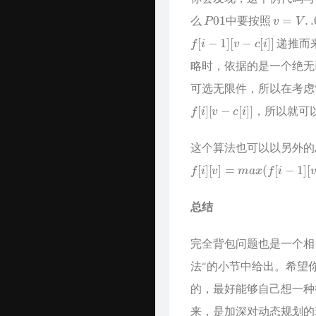
P
01
v
=
V
.
.0
么
中要按照
f
[
i
−
1
]
[
v
−
c
[
i
]
]
递推而
略时，依据的是一个绝
可选无限件，所以在考虑
f
[
i
]
[
v
−
c
[
i
]
]
，所以就可
这个算法也可以以另外的
f
[
i
]
[
v
]
=
m
a
x
(
f
[
i
−
1
]
[
v
]
,
f
[
i
]
[
v
总结
完全背包问题也是一个相
法“的小节中给出。希望
的，最好能够自己想一种
来，是加深对动态规划的