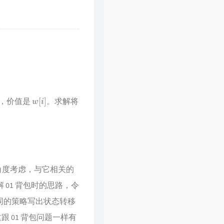
61
一起走过的日子
刘德华
62
裙下之臣
陈奕迅
63
爱是永恒
张学友
64
一生所爱
卢冠廷
w
[
i
]
，价值是
。求解将
角度考虑，与它相关的
 01 背包时的思路，令
同的策略写出状态转移
跟 01 背包问题一样有