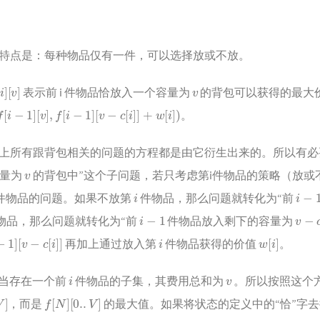
特点是：每种物品仅有一件，可以选择放或不放。
]
[
v
]
v
表示前 i 件物品恰放入一个容量为
的背包可以获得的最大
1
]
[
v
]
,
f
[
i
−
1
]
[
v
−
c
[
i
]
]
+
w
[
i
]
)
。
上所有跟背包相关的问题的方程都是由它衍生出来的。所以有必
v
容量为
的背包中”这个子问题，若只考虑第i件物品的策略（放或
i
i
−
1
件物品的问题。如果不放第
件物品，那么问题就转化为“前
i
−
1
v
−
c
[
i
件物品，那么问题就转化为“前
件物品放入剩下的容量为
1
]
[
v
−
c
[
i
]
]
i
w
[
i
]
再加上通过放入第
件物品获得的价值
。
i
v
当存在一个前
件物品的子集，其费用总和为
。所以按照这个
f
[
N
]
[
0.
.
V
]
，而是
的最大值。如果将状态的定义中的“恰”字
f
[
N
]
[
V
]