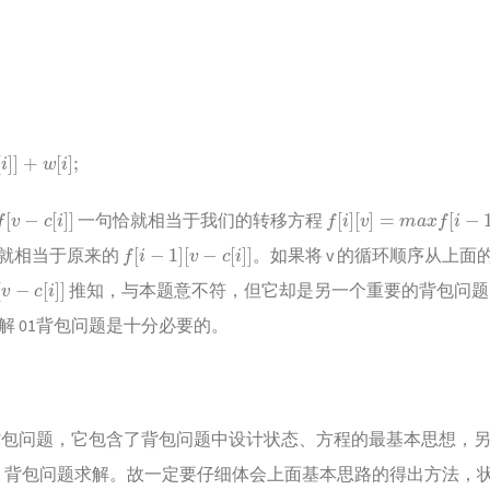
]
;
[
i
]
]
f
]
[
]
m
a
x
[
−
1
[
]
[
−
1
[
−
c
i
]
[
v
=
i
v
,
i
v
f
[
]
f
]
]
i
一句恰就相当于我们的转移方程
f
[
i
−
1
]
[
v
−
c
[
i
]
]
就相当于原来的
。如果将 v 的循环顺序从上
v
−
c
[
i
]
]
推知，与本题意不符，但它却是另一个重要的背包问
解 01背包问题是十分必要的。
的背包问题，它包含了背包问题中设计状态、方程的最基本思想，
01 背包问题求解。故一定要仔细体会上面基本思路的得出方法，