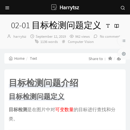
Harrytsz
02-01 目标检测问题定义
Author：
发
harrytsz
September 12, 2019
962 views
No comments
布
Categories：
1136 words
Computer Vision
时
间：
Home
Text
Share to：
目标检测问题介绍
目标检测问题定义
目标检测
是在图片中对
可变数量
的目标进行查找和分
类。