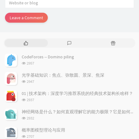
Leave a Comment
P
L
R
o
a
a
p
t
n
CodeForces -- Domino piling
u
e
d
浏
2957
l
s
o
览
a
t
m
次
光学基础知识：焦点、弥散圆、景深、焦深
数:
r
c
a
浏
2947
a
o
r
览
次
r
m
t
01 | 技术架构：深度学习推荐系统的经典技术架构长啥样？
数:
t
m
i
浏
2937
i
e
c
览
次
c
n
l
神经网络是什么？如何直观理解它的能力极限？它是如何无限逼近真理？
数:
l
t
e
浏
2932
览
e
s
s
次
s
概率图模型理论与应用
数:
浏
2707