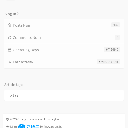
览
次
数:
Blog Info
Posts Num
480
Comments Num
8
Operating Days
6 Y 349 D
Last activity
6 Mouths Ago
Article tags
no tag
© 2026 All rights reserved. harrytsz
本站由
提供存储服务