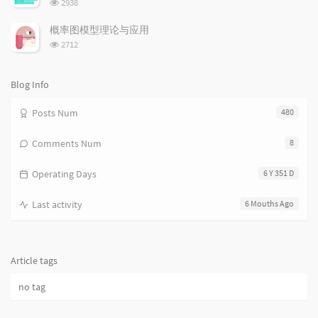
浏
2938
览
e
s
s
次
s
概率图模型理论与应用
数:
浏
2712
览
次
数:
Blog Info
Posts Num
480
Comments Num
8
Operating Days
6 Y 351 D
Last activity
6 Mouths Ago
Article tags
no tag