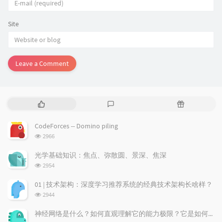
Site
Leave a Comment
P
L
R
o
a
a
p
t
n
CodeForces -- Domino piling
u
e
d
浏
2966
l
s
o
览
a
t
m
次
光学基础知识：焦点、弥散圆、景深、焦深
数:
r
c
a
浏
2954
a
o
r
览
次
r
m
t
01 | 技术架构：深度学习推荐系统的经典技术架构长啥样？
数:
t
m
i
浏
2944
i
e
c
览
次
c
n
l
神经网络是什么？如何直观理解它的能力极限？它是如何无限逼近真理？
数:
l
t
e