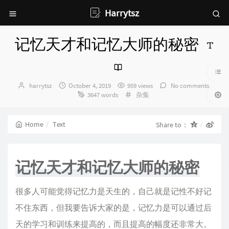
Harrytsz
记忆天才和记忆大师的秘密
Author：
发
harrytsz
October 4, 2019
959 views
No comments
布
Categories：
3647 words
杂集
时
间：
Home
Text
Share to：
记忆天才和记忆大师的秘密
很多人可能觉得记忆力是天生的，自己就是记性不好记
不住东西，但我要告诉大家的是，记忆力是可以通过后
天的学习和训练来提高的，而且提高的幅度还非常大。