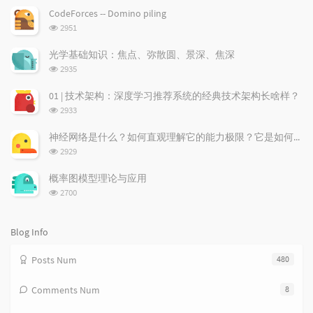
p
t
n
CodeForces -- Domino piling
u
e
d
浏
2951
l
s
o
览
a
t
m
次
光学基础知识：焦点、弥散圆、景深、焦深
数:
r
c
a
浏
2935
a
o
r
览
次
r
m
t
01 | 技术架构：深度学习推荐系统的经典技术架构长啥样？
数:
t
m
i
浏
2933
i
e
c
览
次
c
n
l
神经网络是什么？如何直观理解它的能力极限？它是如何无限逼近真理？
数:
l
t
e
浏
2929
览
e
s
s
次
s
概率图模型理论与应用
数:
浏
2700
览
次
数:
Blog Info
Posts Num
480
Comments Num
8