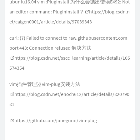
ubuntu16.04 vim :PlugInstall 为什么会抛出错误E492: Not
an editor command: PluginInstall？
https://blog.csdn.n
et/caigen0001/article/details/97039343
curl: (7) Failed to connect to raw.githubusercontent.com
port 443: Connection refused 解决方法
https://blog.csdn.net/sscc_learning/article/details/105
574354
vim插件管理器vim-plug安装方法
https://blog.csdn.net/enoch612/article/details/820790
81
https://github.com/junegunn/vim-plug