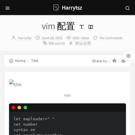
Harrytsz
vim 配置
Author：
发
harrytsz
June 20, 2021
1032 views
No comments
布
Categories：
906 words
默认分类
时
间：
Home
Text
Share to：
Vim
let mapleader=" "

set number

syntax on
