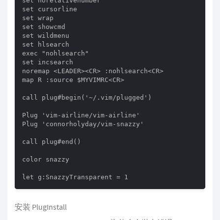
set norelativenumber

set cursorline

set wrap

set showcmd

set wildmenu

set hlsearch

exec "nohlsearch"

set incsearch

noremap <LEADER><CR> :nohlsearch<CR>

map R :source $MYVIMRC<CR>

call plug#begin('~/.vim/plugged')

Plug 'vim-airline/vim-airline'

Plug 'connorholyday/vim-snazzy'

call plug#end()

color snazzy

let g:SnazzyTransparent = 1
安装 PlugInstall