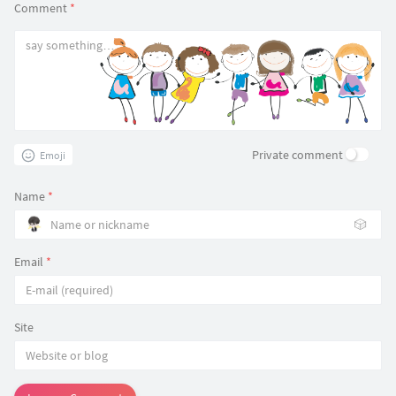
Comment
*
Private comment
Emoji
Name
*
🎲
Email
*
Site