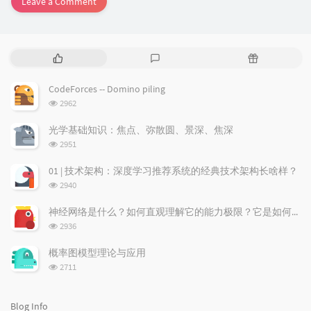
Leave a Comment
P
L
R
o
a
a
p
t
n
CodeForces -- Domino piling
u
e
d
浏
2962
l
s
o
览
a
t
m
次
光学基础知识：焦点、弥散圆、景深、焦深
数:
r
c
a
浏
2951
a
o
r
览
次
r
m
t
01 | 技术架构：深度学习推荐系统的经典技术架构长啥样？
数:
t
m
i
浏
2940
i
e
c
览
次
c
n
l
神经网络是什么？如何直观理解它的能力极限？它是如何无限逼近真理？
数:
l
t
e
浏
2936
览
e
s
s
次
s
概率图模型理论与应用
数:
浏
2711
览
次
数:
Blog Info