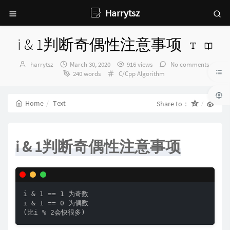
Harrytsz
i & 1判断奇偶性注意事项
Author：
发
harrytsz
March 30, 2020
916 views
No comments
布
Categories：
240 words
C/Cpp
Algorithm
时
间：
Home
Text
Share to：
i & 1判断奇偶性注意事项
i & 1 == 1 为奇数

i & 1 == 0 为偶数

(比i % 2会快很多)