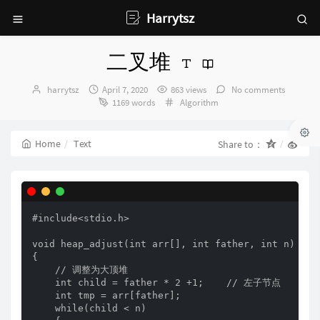
Harrytsz
二叉堆
Author：
发
harrytsz
April 7, 2020
863 views
No comments
布
Categories：
1169 words
Algorithm
时
间：
Home
Text
Share to：
#include<stdio.h>

void heap_adjust(int arr[], int father, int n)

{

    // 调整为大顶堆

    int child = father * 2 +1;    // 左子节点

    int tmp = arr[father];

    while(child < n)
