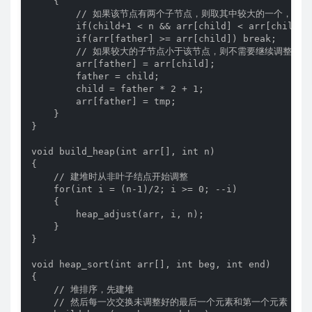
    {

        // 如果该节点有两个子节点，则取其中较大的一个，否则
        if(child+1 < n && arr[child] < arr[child+1]
        if(arr[father] >= arr[child]) break;

        // 如果较大的子节点小于该节点，则不需要继续调整，退出
        arr[father] = arr[child];

        father = child;

        child = father * 2 + 1;

        arr[father] = tmp;

    }

}

void build_heap(int arr[], int n)

{

    // 建堆时从非叶子结点开始调整

    for(int i = (n-1)/2; i >= 0; --i)

    {

        heap_adjust(arr, i, n);

    }

}

void heap_sort(int arr[], int beg, int end)

{

    // 堆排序，先建堆

    // 然后每一次交换未调整好的最后一个元素和第一个元素
