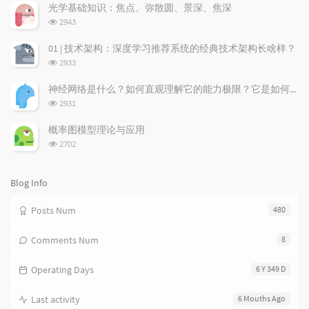
a
t
m
次
光学基础知识：焦点、弥散圆、景深、焦深
数:
r
c
a
浏
2943
a
o
r
览
次
r
m
t
01 | 技术架构：深度学习推荐系统的经典技术架构长啥样？
数:
t
m
i
浏
2933
i
e
c
览
次
c
n
l
神经网络是什么？如何直观理解它的能力极限？它是如何无限逼近真理？
数:
l
t
e
浏
2931
览
e
s
s
次
s
概率图模型理论与应用
数:
浏
2702
览
次
数:
Blog Info
Posts Num
480
Comments Num
8
Operating Days
6 Y 349 D
Last activity
6 Mouths Ago