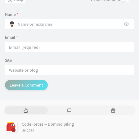
Name
*
🎲
Email
*
Site
Leave a Comment
P
L
R
o
a
a
p
t
n
CodeForces -- Domino piling
u
e
d
浏
2954
l
s
o
览