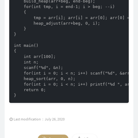
    build_heap(arr+beg, end-beg);

    for(int tmp, i = end-1; i > beg; --i)

    {

        tmp = arr[i]; arr[i] = arr[0]; arr[0] = tmp
        heap_adjust(arr+beg, 0, i);

    }

}

int main()

{

    int arr[100];

    int n;

    scanf("%d", &n);

    for(int i = 0; i < n; i++) scanf("%d", &arr[i])
    heap_sort(arr, 0, n);

    for(int i = 0; i < n; i++) printf("%d ", arr[i]
    return 0;

}
Last modification：July 26, 2020