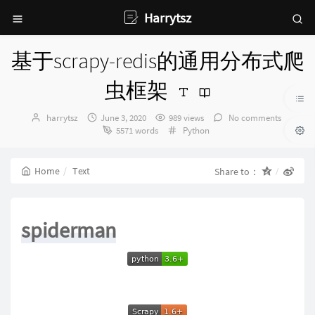
Harrytsz
基于scrapy-redis的通用分布式爬
虫框架
Author：
发
harrytsz
June 3, 2020
989 views
No comments
布
Categories：
5571 words
Python
时
间：
Home
Text
Share to：
spiderman