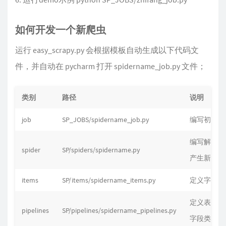
如何开发一个新爬虫
运行 easy_scrapy.py 会根据模板自动生成以下代码文
件，并自动在 pycharm 打开 spidername_job.py 文件；
类别
路径
说明
job
SP_JOBS/spidername_job.py
编写初始请
编写解析规
spider
SP/spiders/spidername.py
产生新的请
items
SP/items/spidername_items.py
定义字段
定义表映射
pipelines
SP/pipelines/spidername_pipelines.py
字段类型