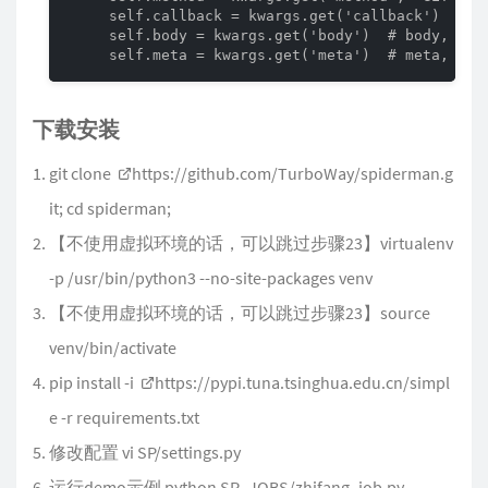
     self.callback = kwargs.get('callback') 
     self.body = kwargs.get('body')  # body, m
     self.meta = kwargs.get('meta')  # met
下载安装
git clone
https://github.com/TurboWay/spiderman.g
it
; cd spiderman;
【不使用虚拟环境的话，可以跳过步骤23】virtualenv
-p /usr/bin/python3 --no-site-packages venv
【不使用虚拟环境的话，可以跳过步骤23】source
venv/bin/activate
pip install -i
https://pypi.tuna.tsinghua.edu.cn/simpl
e
-r requirements.txt
修改配置 vi SP/settings.py
运行demo示例 python SP_JOBS/zhifang_job.py