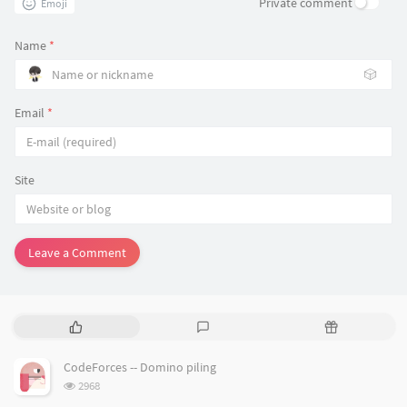
Private comment
Emoji
Name
*
🎲
Email
*
Site
Leave a Comment
P
L
R
o
a
a
p
t
n
CodeForces -- Domino piling
u
e
d
浏
2968
l
s
o
览