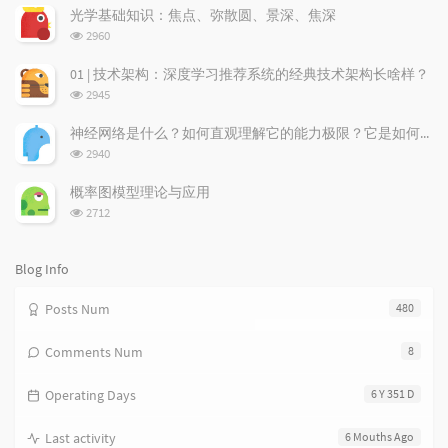
a
t
m
次
光学基础知识：焦点、弥散圆、景深、焦深
数:
r
c
a
浏
2960
a
o
r
览
次
r
m
t
01 | 技术架构：深度学习推荐系统的经典技术架构长啥样？
数:
t
m
i
浏
2945
i
e
c
览
次
c
n
l
神经网络是什么？如何直观理解它的能力极限？它是如何无限逼近真理？
数:
l
t
e
浏
2940
览
e
s
s
次
s
概率图模型理论与应用
数:
浏
2712
览
次
数:
Blog Info
Posts Num
480
Comments Num
8
Operating Days
6 Y 351 D
Last activity
6 Mouths Ago