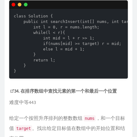
class Solution {

    public int searchInsert(int[] nums, int target)
        int l = 0, r = nums.length;

        while(l < r){

            int mid = l + r >> 1;

            if(nums[mid] >= target) r = mid;

            else l = mid + 1;

        }

        return l;

    }

}
34. 在排序数组中查找元素的第一个和最后一个位置
难度中等443
给定一个按照升序排列的整数数组
，和一个目标
nums
值
。找出给定目标值在数组中的开始位置和结
target