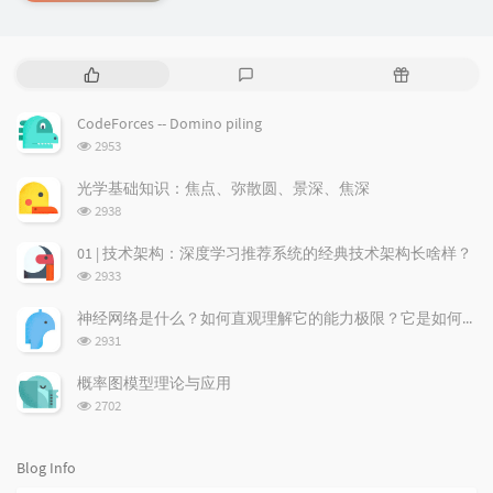
P
L
R
o
a
a
p
t
n
CodeForces -- Domino piling
u
e
d
浏
2953
l
s
o
览
a
t
m
次
光学基础知识：焦点、弥散圆、景深、焦深
数:
r
c
a
浏
2938
a
o
r
览
次
r
m
t
01 | 技术架构：深度学习推荐系统的经典技术架构长啥样？
数:
t
m
i
浏
2933
i
e
c
览
次
c
n
l
神经网络是什么？如何直观理解它的能力极限？它是如何无限逼近真理？
数:
l
t
e
浏
2931
览
e
s
s
次
s
概率图模型理论与应用
数:
浏
2702
览
次
数:
Blog Info