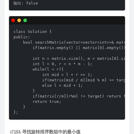
输出: false
class Solution {

public:

    bool searchMatrix(vector<vector<int>>& matrix, 
        if(matrix.empty() || matrix[0].empty()) ret
        int n = matrix.size(), m = matrix[0].size()
        int l = 0, r = n * m - 1;

        while(l < r){

            int mid = l + r >> 1;

            if(matrix[mid / m][mid % m] >= target) 
            else l = mid + 1;

        }

        if(matrix[r/m][r%m] != target) return false
        return true;

    }

};
153. 寻找旋转排序数组中的最小值