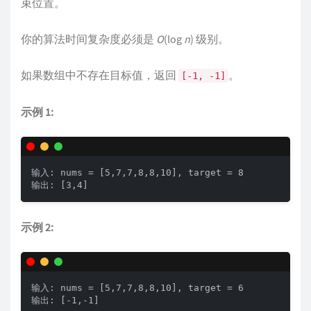
束位置。
你的算法时间复杂度必须是
O
(log
n
) 级别。
如果数组中不存在目标值，返回
。
[-1, -1]
示例 1:
输入: nums = [5,7,7,8,8,10], target = 8

输出: [3,4]
示例 2:
输入: nums = [5,7,7,8,8,10], target = 6

输出: [-1,-1]