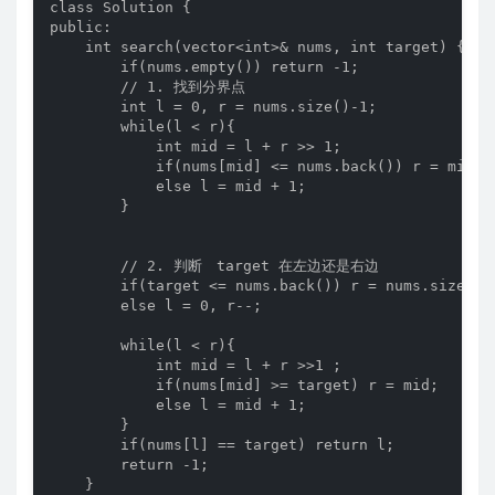
class Solution {

public:

    int search(vector<int>& nums, int target) {

        if(nums.empty()) return -1;

        // 1. 找到分界点

        int l = 0, r = nums.size()-1;

        while(l < r){

            int mid = l + r >> 1;

            if(nums[mid] <= nums.back()) r = mid;

            else l = mid + 1;

        }

        // 2. 判断　target 在左边还是右边

        if(target <= nums.back()) r = nums.size()-1
        else l = 0, r--;

        while(l < r){

            int mid = l + r >>1 ;

            if(nums[mid] >= target) r = mid;

            else l = mid + 1;

        }

        if(nums[l] == target) return l;

        return -1;

    }
