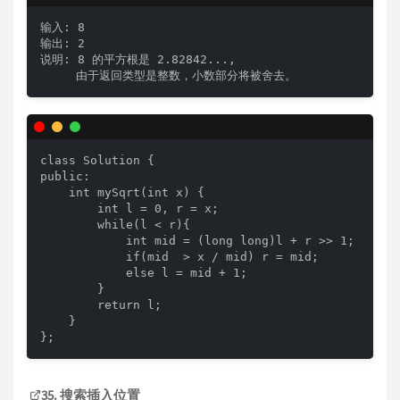
输入: 8

输出: 2

说明: 8 的平方根是 2.82842..., 

     由于返回类型是整数，小数部分将被舍去。
class Solution {

public:

    int mySqrt(int x) {

        int l = 0, r = x;

        while(l < r){

            int mid = (long long)l + r >> 1;

            if(mid  > x / mid) r = mid;

            else l = mid + 1;

        }

        return l;

    }

};
35. 搜索插入位置