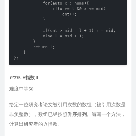
            for(auto x : nums){

                if(x >= l && x <= mid)

                    cnt++;

            }

            if(cnt > mid - l + 1) r = mid;

            else l = mid + 1;

        }

        return l;

    }

};
275. H指数 II
难度中等50
给定一位研究者论文被引用次数的数组（被引用次数是
非负整数），数组已经按照
升序排列
。编写一个方法，
计算出研究者的
h
指数。