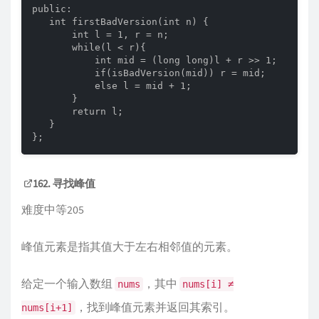
public:

   int firstBadVersion(int n) {

       int l = 1, r = n;

       while(l < r){

           int mid = (long long)l + r >> 1;

           if(isBadVersion(mid)) r = mid;

           else l = mid + 1;

       }

       return l;

   }

};
162. 寻找峰值
难度中等205
峰值元素是指其值大于左右相邻值的元素。
给定一个输入数组
，其中
nums
nums[i] ≠
，找到峰值元素并返回其索引。
nums[i+1]