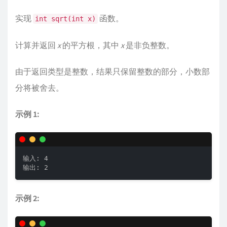
实现
函数。
int sqrt(int x)
计算并返回
x
的平方根，其中
x
是非负整数。
由于返回类型是整数，结果只保留整数的部分，小数部
分将被舍去。
示例 1:
输入: 4

输出: 2
示例 2: