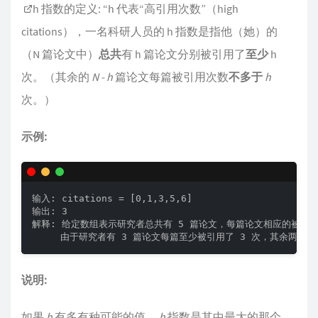
h 指数的定义
: “h 代表“高引用次数”（high
citations），一名科研人员的 h 指数是指他（她）的
（N 篇论文中）
总共
有 h 篇论文分别被引用了
至少
h
次。（其余的
N - h
篇论文每篇被引用次数
不多于
h
次。）
示例:
输入: citations = [0,1,3,5,6]

输出: 3 

解释: 给定数组表示研究者总共有 5 篇论文，每篇论文相应的被引用了 0,
     由于研究者有 3 篇论文每篇至少被引用了 3 次，其余两篇论
说明:
如果
h
有多有种可能的值 ，
h
指数是其中最大的那个。