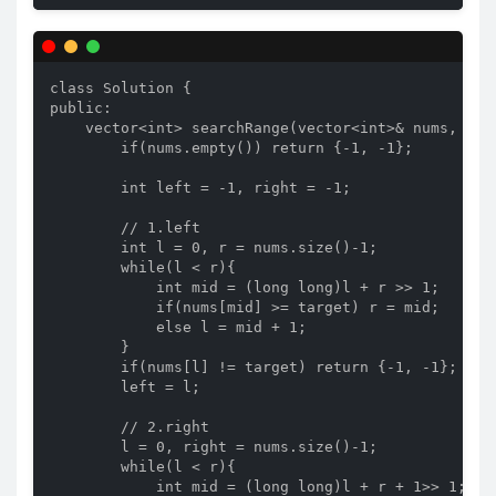
class Solution {

public:

    vector<int> searchRange(vector<int>& nums, int 
        if(nums.empty()) return {-1, -1};

        int left = -1, right = -1;

        // 1.left

        int l = 0, r = nums.size()-1;

        while(l < r){

            int mid = (long long)l + r >> 1;

            if(nums[mid] >= target) r = mid;

            else l = mid + 1;

        }

        if(nums[l] != target) return {-1, -1};

        left = l;

        // 2.right

        l = 0, right = nums.size()-1;

        while(l < r){

            int mid = (long long)l + r + 1>> 1;
