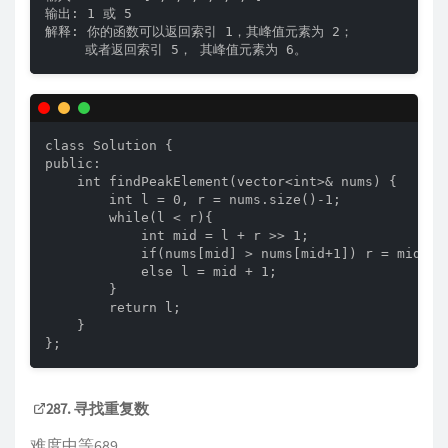
输出: 1 或 5 

解释: 你的函数可以返回索引 1，其峰值元素为 2；

     或者返回索引 5， 其峰值元素为 6。
class Solution {

public:

    int findPeakElement(vector<int>& nums) {

        int l = 0, r = nums.size()-1;

        while(l < r){

            int mid = l + r >> 1;

            if(nums[mid] > nums[mid+1]) r = mid;

            else l = mid + 1;

        }

        return l;

    }

};
287. 寻找重复数
难度中等689