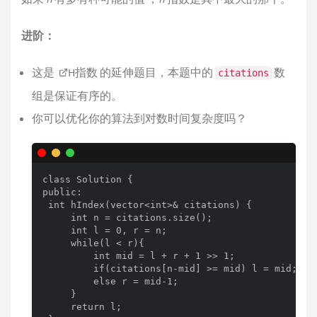
进阶：
这是
H指数
的延伸题目，本题中的
数
citations
组是保证有序的。
你可以优化你的算法到对数时间复杂度吗？
class Solution {

public:

 int hIndex(vector<int>& citations) {

     int n = citations.size();

     int l = 0, r = n;

     while(l < r){

         int mid = l + r + 1 >> 1;

         if(citations[n-mid] >= mid) l = mid;

         else r = mid-1;

     }

     return l;
