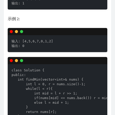
输出: 1
示例 2:
输入: [4,5,6,7,0,1,2]

输出: 0
class Solution {

public:

   int findMin(vector<int>& nums) {

       int l = 0, r = nums.size()-1;

       while(l < r){

           int mid = l + r >> 1;

           if(nums[mid] <= nums.back()) r = mid;

           else l = mid + 1;

       }

       return nums[r];
