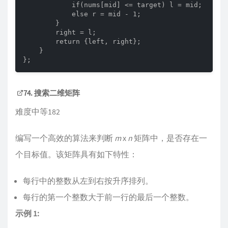
            if(nums[mid] <= target) l = mid;

            else r = mid - 1;

        }

        right = l;

        return {left, right};

    }

};
74. 搜索二维矩阵
难度中等182
编写一个高效的算法来判断
m
x
n
矩阵中，是否存在一
个目标值。该矩阵具有如下特性：
每行中的整数从左到右按升序排列。
每行的第一个整数大于前一行的最后一个整数。
示例 1: