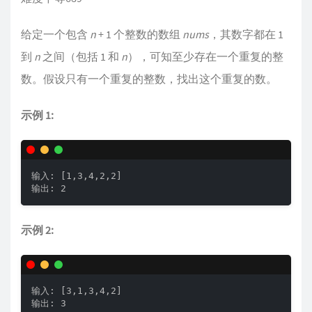
给定一个包含
n
+ 1 个整数的数组
nums
，其数字都在 1
到
n
之间（包括 1 和
n
），可知至少存在一个重复的整
数。假设只有一个重复的整数，找出这个重复的数。
示例 1:
输入: [1,3,4,2,2]

输出: 2
示例 2:
输入: [3,1,3,4,2]

输出: 3