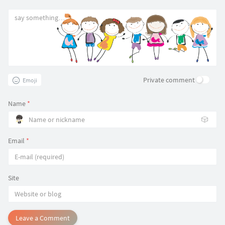
Private comment
Emoji
Name
*
🎲
Email
*
Site
Leave a Comment