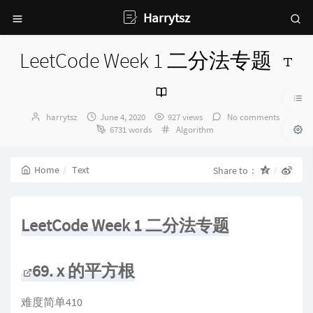
Harrytsz
LeetCode Week 1 二分法专题
Author：
发
harrytsz
June 4, 2020
927 views
No comments
布
Categories：
6731 words
Algorithm
时
间：
Home
Text
Share to：
LeetCode Week 1 二分法专题
69. x 的平方根
难度简单410