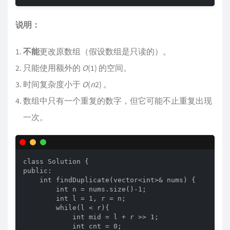
说明：
不能
更改原数组（假设数组是只读的）。
只能使用额外的
O
(1) 的空间。
时间复杂度小于
O
(
n
2) 。
数组中只有一个重复的数字，但它可能不止重复出现
一次。
class Solution {

public:

    int findDuplicate(vector<int>& nums) {

        int n = nums.size()-1;

        int l = 1, r = n;

        while(l < r){

            int mid = l + r >> 1;

            int cnt = 0;
