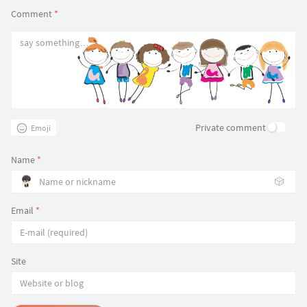
Comment
*
Private comment
Emoji
Name
*
🎲
Email
*
Site