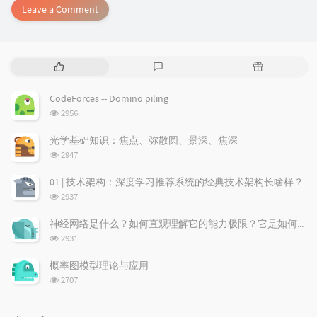
Leave a Comment
P
L
R
o
a
a
p
t
n
CodeForces -- Domino piling
u
e
d
浏
2956
l
s
o
览
a
t
m
次
光学基础知识：焦点、弥散圆、景深、焦深
数:
r
c
a
浏
2947
a
o
r
览
次
r
m
t
01 | 技术架构：深度学习推荐系统的经典技术架构长啥样？
数:
t
m
i
浏
2937
i
e
c
览
次
c
n
l
神经网络是什么？如何直观理解它的能力极限？它是如何无限逼近真理？
数:
l
t
e
浏
2931
览
e
s
s
次
s
概率图模型理论与应用
数:
浏
2707
览
次
数: