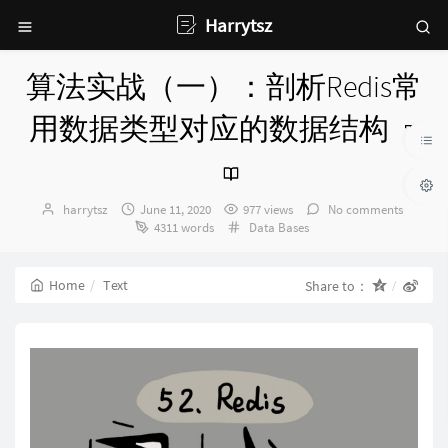
Harrytsz
算法实战（一）：剖析Redis常
用数据类型对应的数据结构
Author：
发
harrytsz
June 11, 2020
977 views
No comments
布
Categories：
4311 words
Data Bases
时
间：
Home
Text
Share to：