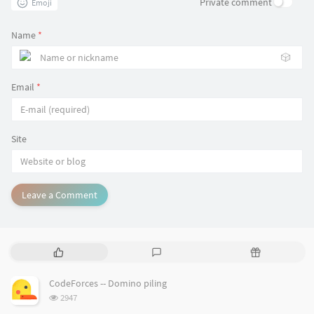
Private comment
Emoji
Name
*
🎲
Email
*
Site
Leave a Comment
P
L
R
o
a
a
p
t
n
CodeForces -- Domino piling
u
e
d
浏
2947
l
s
o
览