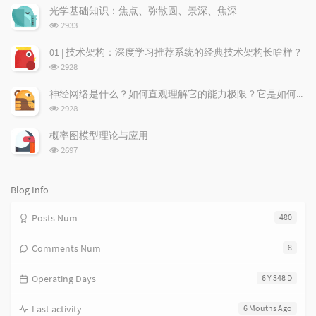
a
t
m
次
光学基础知识：焦点、弥散圆、景深、焦深
数:
r
c
a
浏
2933
a
o
r
览
次
r
m
t
01 | 技术架构：深度学习推荐系统的经典技术架构长啥样？
数:
t
m
i
浏
2928
i
e
c
览
次
c
n
l
神经网络是什么？如何直观理解它的能力极限？它是如何无限逼近真理？
数:
l
t
e
浏
2928
览
e
s
s
次
s
概率图模型理论与应用
数:
浏
2697
览
次
数:
Blog Info
Posts Num
480
Comments Num
8
Operating Days
6 Y 348 D
Last activity
6 Mouths Ago