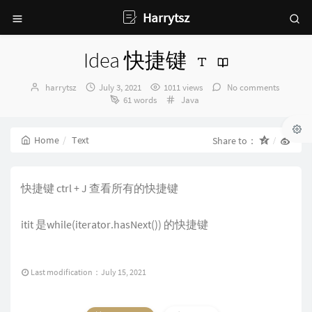
Harrytsz
Idea 快捷键
Author：
发
harrytsz
July 3, 2021
1011 views
No comments
布
Categories：
61 words
Java
时
间：
Home
Text
Share to：
快捷键 ctrl + J 查看所有的快捷键
itit 是while(iterator.hasNext()) 的快捷键
Last modification：July 15, 2021