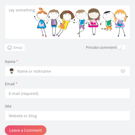
Private comment
Emoji
Name
*
🎲
Email
*
Site
Leave a Comment