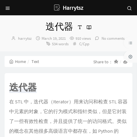
Harrytsz
迭代器
Author：
发
harrytsz
March 19, 2021
910 views
No comments
布
Categories：
534 words
C/Cpp
时
间：
Home
Text
Share to：
迭代器
在 STL 中，迭代器（Iterator）用来访问和检查 STL 容器
中元素的对象，它的行为模式和指针类似，但是它封装
了一些有效性检查，并且提供了统一的访问格式。类似
的概念在其他很多高级语言中都存在，如 Python 的