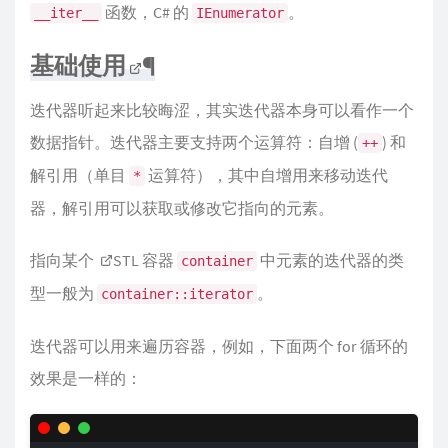
函数，C# 的
。
__iter__
IEnumerator
基础使用
¶
迭代器听起来比较晦涩，其实迭代器本身可以看作一个
数据指针。迭代器主要支持两个运算符：自增 (
) 和
++
解引用（单目
运算符），其中自增用来移动迭代
*
器，解引用可以获取或修改它指向的元素。
指向某个
STL 容器
中元素的迭代器的类
container
型一般为
。
container::iterator
迭代器可以用来遍历容器，例如，下面两个 for 循环的
效果是一样的：