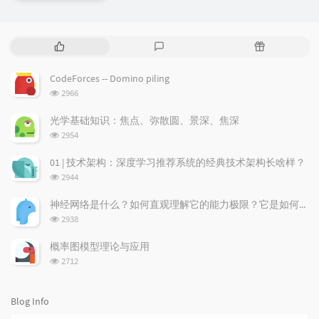
P
L
R
o
a
a
p
t
n
CodeForces -- Domino piling
u
e
d
浏
2966
l
s
o
览
a
t
m
次
光学基础知识：焦点、弥散圆、景深、焦深
数:
r
c
a
浏
2954
a
o
r
览
次
r
m
t
01 | 技术架构：深度学习推荐系统的经典技术架构长啥样？
数:
t
m
i
浏
2944
i
e
c
览
次
c
n
l
神经网络是什么？如何直观理解它的能力极限？它是如何无限逼近真理？
数:
l
t
e
浏
2938
览
e
s
s
次
s
概率图模型理论与应用
数:
浏
2712
览
次
数:
Blog Info