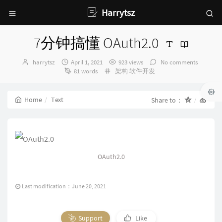
Harrytsz
7分钟搞懂 OAuth2.0
Author：
发
harrytsz
April 1, 2021
923 views
No comments
布
Categories：
81 words
架构
软件开发
时
间：
Home
Text
Share to：
OAuth2.0
Last modification：June 20, 2021
Support
Like