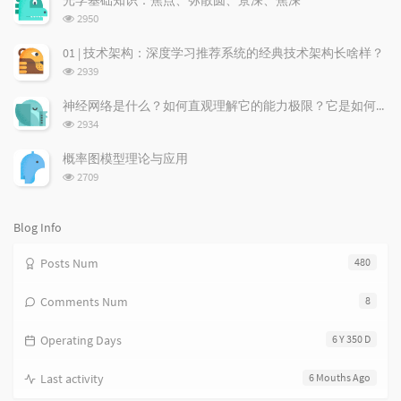
光学基础知识：焦点、弥散圆、景深、焦深
数:
r
c
a
浏
2950
a
o
r
览
次
r
m
t
01 | 技术架构：深度学习推荐系统的经典技术架构长啥样？
数:
t
m
i
浏
2939
i
e
c
览
次
c
n
l
神经网络是什么？如何直观理解它的能力极限？它是如何无限逼近真理？
数:
l
t
e
浏
2934
览
e
s
s
次
s
概率图模型理论与应用
数:
浏
2709
览
次
数:
Blog Info
Posts Num
480
Comments Num
8
Operating Days
6 Y 350 D
Last activity
6 Mouths Ago