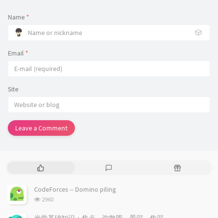
Name
*
🎲
Email
*
Site
Leave a Comment
P
L
R
o
a
a
p
t
n
CodeForces -- Domino piling
u
e
d
浏
2960
l
s
o
览
a
t
m
次