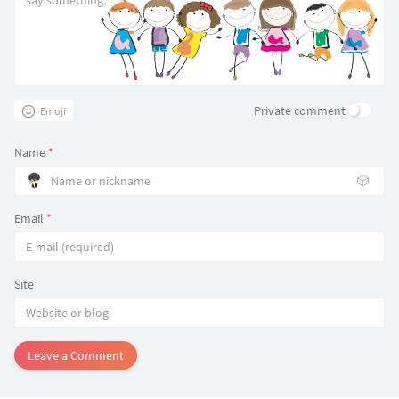
Private comment
Emoji
Name
*
🎲
Email
*
Site
Leave a Comment