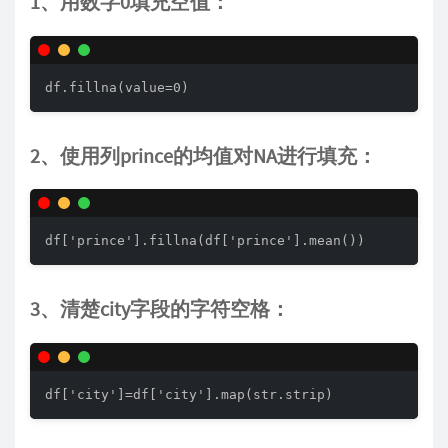
1、用数字0填充空值：
df.fillna(value=0)
2、使用列prince的均值对NA进行填充：
df['prince'].fillna(df['prince'].mean())
3、清楚city字段的字符空格：
df['city']=df['city'].map(str.strip)