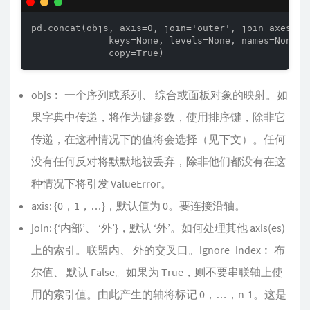
pd.concat(objs, axis=0, join='outer', join_axes=Non
              keys=None, levels=None, names=None, v
              copy=True)
objs︰ 一个序列或系列、 综合或面板对象的映射。如
果字典中传递，将作为键参数，使用排序键，除非它
传递，在这种情况下的值将会选择（见下文）。任何
没有任何反对将默默地被丢弃，除非他们都没有在这
种情况下将引发 ValueError。
axis: {0，1，…}，默认值为 0。要连接沿轴。
join: {‘内部’、 ‘外’}，默认 ‘外’。如何处理其他 axis(es)
上的索引。联盟内、 外的交叉口。ignore_index︰ 布
尔值、 默认 False。如果为 True，则不要串联轴上使
用的索引值。由此产生的轴将标记 0，…，n-1。这是