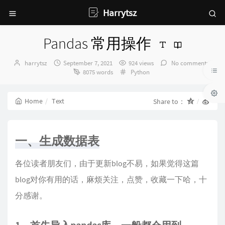
Harrytsz
Pandas 常用操作
Author：
发
harrytsz
September 7, 2021
924 views
No comments
布
Categories：
8075 words
Python
时
间：
Home
Text
Share to：
一、生成数据表
各位读者朋友们，由于更新blog不易，如果觉得这篇
blog对你有用的话，麻烦关注，点赞，收藏一下哈，十
分感谢。