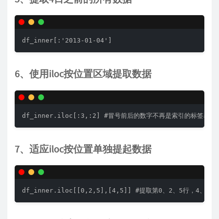
df_inner[:'2013-01-04']
6、使用iloc按位置区域提取数据
df_inner.iloc[:3,:2] #冒号前后的数字不再是索引的标
7、适应iloc按位置单独提起数据
df_inner.iloc[[0,2,5],[4,5]] #提取第0、2、5行，4、5列