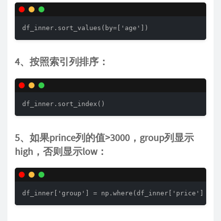
df_inner.sort_values(by=['age'])
4、按照索引列排序：
df_inner.sort_index()
5、如果prince列的值>3000，group列显示
high，否则显示low：
df_inner['group'] = np.where(df_inner['price'] > 3