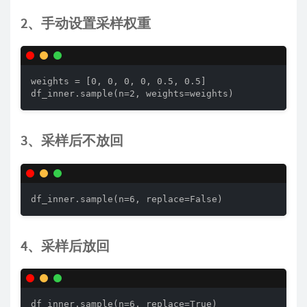
2、手动设置采样权重
weights = [0, 0, 0, 0, 0.5, 0.5]

df_inner.sample(n=2, weights=weights) 
3、采样后不放回
df_inner.sample(n=6, replace=False) 
4、采样后放回
df_inner.sample(n=6, replace=True)