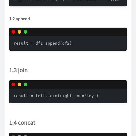
1.2 append
result = df1.append(df2)
1.3 join
result = left.join(right, on='key')
1.4 concat