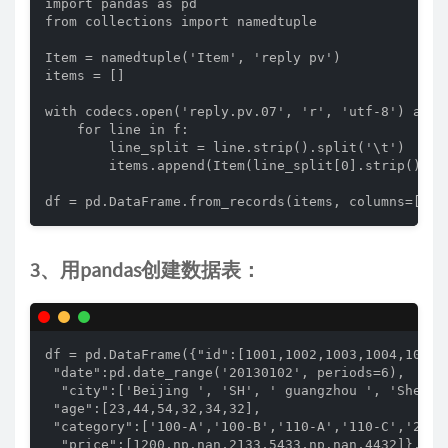
import pandas as pd

from collections import namedtuple

Item = namedtuple('Item', 'reply pv')

items = []

with codecs.open('reply.pv.07', 'r', 'utf-8') as f:
    for line in f:

        line_split = line.strip().split('\t')

        items.append(Item(line_split[0].strip(), li
3、用pandas创建数据表：
df = pd.DataFrame({"id":[1001,1002,1003,1004,1005,1
 "date":pd.date_range('20130102', periods=6),

  "city":['Beijing ', 'SH', ' guangzhou ', 'Shenzhe
 "age":[23,44,54,32,34,32],

 "category":['100-A','100-B','110-A','110-C','210-A
  "price":[1200,np.nan,2133,5433,np.nan,4432]},
