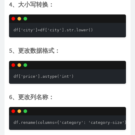
4、大小写转换：
df['city']=df['city'].str.lower()
5、更改数据格式：
df['price'].astype('int')       
6、更改列名称：
df.rename(columns={'category': 'category-size'}) 