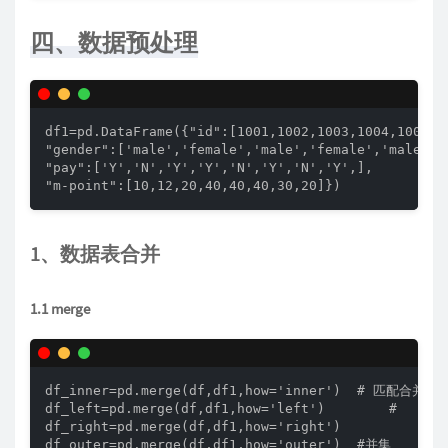
四、数据预处理
df1=pd.DataFrame({"id":[1001,1002,1003,1004,1005,10
"gender":['male','female','male','female','male','f
"pay":['Y','N','Y','Y','N','Y','N','Y',],

"m-point":[10,12,20,40,40,40,30,20]})
1、数据表合并
1.1 merge
df_inner=pd.merge(df,df1,how='inner')  # 匹配合并，交
df_left=pd.merge(df,df1,how='left')        #

df_right=pd.merge(df,df1,how='right')

df_outer=pd.merge(df,df1,how='outer')  #并集