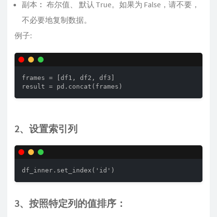
副本︰ 布尔值、 默认 True。如果为 False，请不要，
不必要地复制数据。
例子:
frames = [df1, df2, df3]

result = pd.concat(frames)
2、设置索引列
df_inner.set_index('id')
3、按照特定列的值排序：