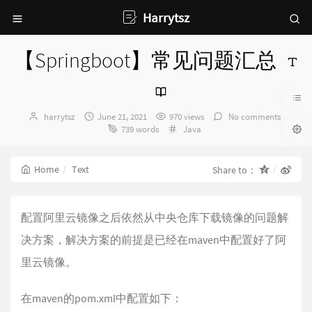
Harrytsz
【Springboot】常见问题汇总
Author：
发
harrytsz
June 21, 2021
970 views
No comments
布
Categories：
739 words
Java
时
间：
Home
Text
Share to：
配置阿里云镜像之后依然从中央仓库下载镜像的问题解
决方案，解决方案的前提是已经在maven中配置好了阿
里云镜像。
在maven的pom.xml中配置如下：