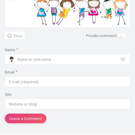
Private comment
Emoji
Name
*
🎲
Email
*
Site
Leave a Comment