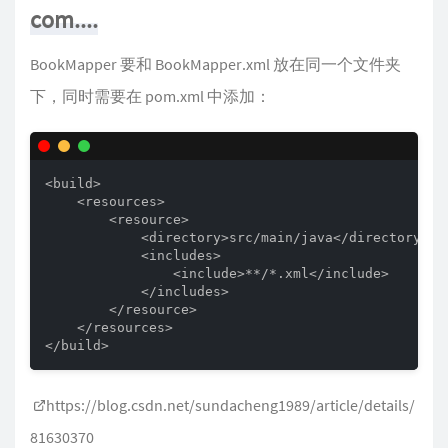
com....
BookMapper 要和 BookMapper.xml 放在同一个文件夹
下，同时需要在 pom.xml 中添加：
<build>      

    <resources>          

        <resource>               

            <directory>src/main/java</directory>   
            <includes>                   

                <include>**/*.xml</include>        
            </includes>

        </resource>

    </resources>

</build>
https://blog.csdn.net/sundacheng1989/article/details/
81630370