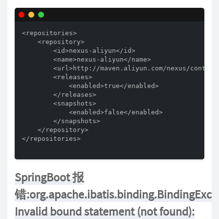
<repositories>

    <repository>

        <id>nexus-aliyun</id>

        <name>nexus-aliyun</name>

        <url>http://maven.aliyun.com/nexus/content/
        <releases>

            <enabled>true</enabled>

        </releases>

        <snapshots>

            <enabled>false</enabled>

        </snapshots>

    </repository>

</repositories>

SpringBoot 报
错:org.apache.ibatis.binding.BindingExce
Invalid bound statement (not found):