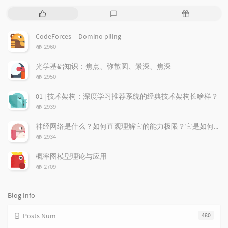
P
L
R
o
a
a
p
t
n
CodeForces -- Domino piling
u
e
d
浏
2960
l
s
o
览
a
t
m
次
光学基础知识：焦点、弥散圆、景深、焦深
数:
r
c
a
浏
2950
a
o
r
览
次
r
m
t
01 | 技术架构：深度学习推荐系统的经典技术架构长啥样？
数:
t
m
i
浏
2939
i
e
c
览
次
c
n
l
神经网络是什么？如何直观理解它的能力极限？它是如何无限逼近真理？
数:
l
t
e
浏
2934
览
e
s
s
次
s
概率图模型理论与应用
数:
浏
2709
览
次
数:
Blog Info
Posts Num
480