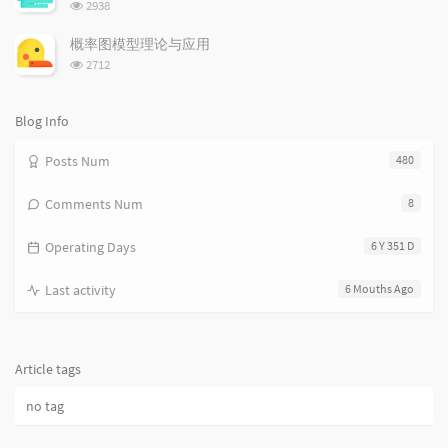
l
t
e
浏
2938
览
e
s
s
次
s
概率图模型理论与应用
数:
浏
2712
览
次
数:
Blog Info
Posts Num
480
Comments Num
8
Operating Days
6 Y 351 D
Last activity
6 Mouths Ago
Article tags
no tag