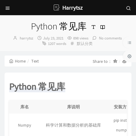
Harrytsz
Python 常见库
Author：
发
harrytsz
July 23, 2021
898 views
No comments
布
Categories：
1207 words
默认分类
时
间：
Home
Text
Share to：
Python 常见库
库名
库说明
安装方法
pip install
Numpy
科学计算和数据分析的基础库
numpy