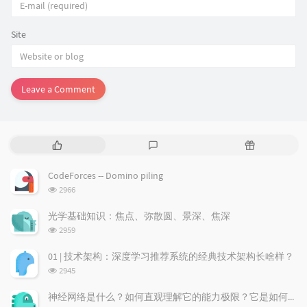
Site
Leave a Comment
P
L
R
o
a
a
p
t
n
CodeForces -- Domino piling
u
e
d
浏
2966
l
s
o
览
a
t
m
次
光学基础知识：焦点、弥散圆、景深、焦深
数:
r
c
a
浏
2959
a
o
r
览
次
r
m
t
01 | 技术架构：深度学习推荐系统的经典技术架构长啥样？
数:
t
m
i
浏
2945
i
e
c
览
次
c
n
l
神经网络是什么？如何直观理解它的能力极限？它是如何无限逼近真理？
数: