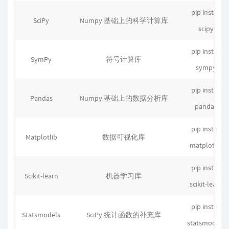
pip install
SciPy
Numpy 基础上的科学计算库
scipy
pip install
SymPy
符号计算库
sympy
pip install
Pandas
Numpy 基础上的数据分析库
pandas
pip install
Matplotlib
数据可视化库
matplotlib
pip install
Scikit-learn
机器学习库
scikit-learn
pip install
Statsmodels
SciPy 统计函数的补充库
statsmodels