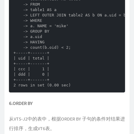
    -> FROM

    -> table1 AS a

    -> LEFT OUTER JOIN table2 AS b ON a.uid = b.uid
    -> WHERE

    -> a. NAME = 'mike'

    -> GROUP BY

    -> a.uid

    -> HAVING

    -> count(b.oid) < 2;

+-----+-------+

| uid | total |

+-----+-------+

| ccc |     1 |

| ddd |     0 |

+-----+-------+

2 rows in set (0.00 sec)
6.ORDER BY
从VT5-J2中的表中，根据ORDER BY 子句的条件对结果进
行排序，生成VT6表。