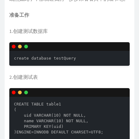
准备工作
1.创建测试数据库
create database testQuery
2.创建测试表
CREATE TABLE table1

(

    uid VARCHAR(10) NOT NULL,

    name VARCHAR(10) NOT NULL,

    PRIMARY KEY(uid)

)ENGINE=INNODB DEFAULT CHARSET=UTF8;
