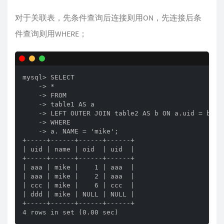
对于关联表，先条件查询后连接则用ON，先连接后条
件查询则用WHERE；
mysql> SELECT

    -> *

    -> FROM

    -> table1 AS a

    -> LEFT OUTER JOIN table2 AS b ON a.uid = b.uid
    -> WHERE

    -> a. NAME = 'mike';

+-----+------+------+------+

| uid | name | oid  | uid  |

+-----+------+------+------+

| aaa | mike |    1 | aaa  |

| aaa | mike |    2 | aaa  |

| ccc | mike |    6 | ccc  |

| ddd | mike | NULL | NULL |

+-----+------+------+------+

4 rows in set (0.00 sec)