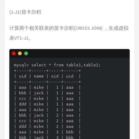
(1-J1)笛卡尔积
计算两个相关联表的笛卡尔积(CROSS JOIN) ，生成虚拟
表VT1-J1。
mysql> select * from table1,table2;

+-----+------+-----+------+

| uid | name | oid | uid  |

+-----+------+-----+------+

| aaa | mike |   1 | aaa  |

| bbb | jack |   1 | aaa  |

| ccc | mike |   1 | aaa  |

| ddd | mike |   1 | aaa  |

| aaa | mike |   2 | aaa  |

| bbb | jack |   2 | aaa  |

| ccc | mike |   2 | aaa  |

| ddd | mike |   2 | aaa  |

| aaa | mike |   3 | bbb  |

| bbb | jack |   3 | bbb  |
