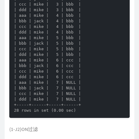
| ccc | mike |   3 | bbb  |

| ddd | mike |   3 | bbb  |

| aaa | mike |   4 | bbb  |

| bbb | jack |   4 | bbb  |

| ccc | mike |   4 | bbb  |

| ddd | mike |   4 | bbb  |

| aaa | mike |   5 | bbb  |

| bbb | jack |   5 | bbb  |

| ccc | mike |   5 | bbb  |

| ddd | mike |   5 | bbb  |

| aaa | mike |   6 | ccc  |

| bbb | jack |   6 | ccc  |

| ccc | mike |   6 | ccc  |

| ddd | mike |   6 | ccc  |

| aaa | mike |   7 | NULL |

| bbb | jack |   7 | NULL |

| ccc | mike |   7 | NULL |

| ddd | mike |   7 | NULL |

+-----+------+-----+------+

28 rows in set (0.00 sec)
(1-J2)ON过滤