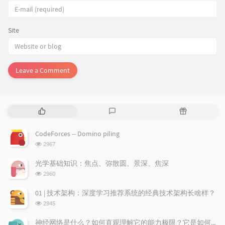
Site
Leave a Comment
P
L
R
o
a
a
p
t
n
CodeForces -- Domino piling
u
e
d
浏
2967
l
s
o
览
a
t
m
次
光学基础知识：焦点、弥散圆、景深、焦深
数:
r
c
a
浏
2960
a
o
r
览
次
r
m
t
01 | 技术架构：深度学习推荐系统的经典技术架构长啥样？
数:
t
m
i
浏
2945
i
e
c
览
次
c
n
l
神经网络是什么？如何直观理解它的能力极限？它是如何无限逼近真理？