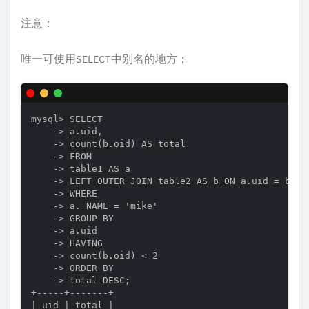
注意：
唯一可使用SELECT中别名的地方；
mysql> SELECT

    -> a.uid,

    -> count(b.oid) AS total

    -> FROM

    -> table1 AS a

    -> LEFT OUTER JOIN table2 AS b ON a.uid = b.uid
    -> WHERE

    -> a. NAME = 'mike'

    -> GROUP BY

    -> a.uid

    -> HAVING

    -> count(b.oid) < 2

    -> ORDER BY

    -> total DESC;

+-----+-------+

| uid | total |
