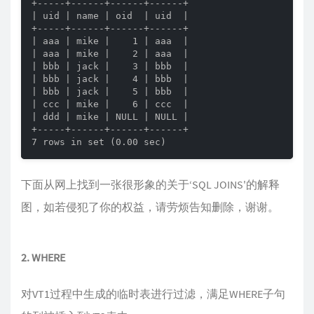
+-----+------+------+------+

| uid | name | oid  | uid  |

+-----+------+------+------+

| aaa | mike |    1 | aaa  |

| aaa | mike |    2 | aaa  |

| bbb | jack |    3 | bbb  |

| bbb | jack |    4 | bbb  |

| bbb | jack |    5 | bbb  |

| ccc | mike |    6 | ccc  |

| ddd | mike | NULL | NULL |

+-----+------+------+------+

7 rows in set (0.00 sec)
下面从网上找到一张很形象的关于‘SQL JOINS'的解释
图，如若侵犯了你的权益，请劳烦告知删除，谢谢。
2. WHERE
对VT1过程中生成的临时表进行过滤，满足WHERE子句