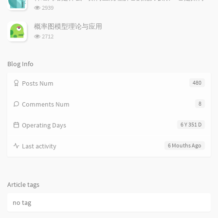
数:
l
t
e
浏
2939
览
e
s
s
次
s
概率图模型理论与应用
数:
浏
2712
览
次
数:
Blog Info
Posts Num
480
Comments Num
8
Operating Days
6 Y 351 D
Last activity
6 Mouths Ago
Article tags
no tag