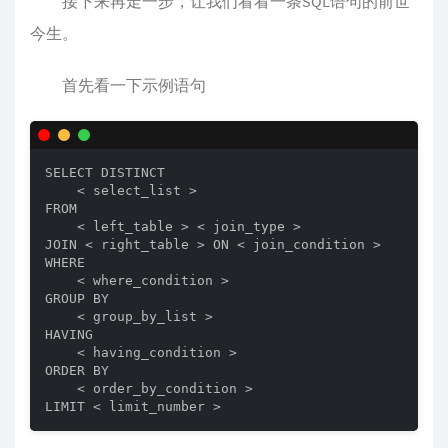
接下来再走一步，让我们看看一条SQL语句的前世
今生。
首先看一下示例语句
SELECT DISTINCT

    < select_list >

FROM

    < left_table > < join_type >

JOIN < right_table > ON < join_condition >

WHERE

    < where_condition >

GROUP BY

    < group_by_list >

HAVING

    < having_condition >

ORDER BY

    < order_by_condition >

LIMIT < limit_number >