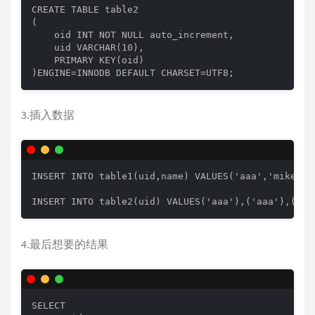
CREATE TABLE table2

(

    oid INT NOT NULL auto_increment,

    uid VARCHAR(10),

    PRIMARY KEY(oid)

)ENGINE=INNODB DEFAULT CHARSET=UTF8;
3.插入数据
INSERT INTO table1(uid,name) VALUES('aaa','mike'),
INSERT INTO table2(uid) VALUES('aaa'),('aaa'),('bb
4.最后想要的结果
SELECT
