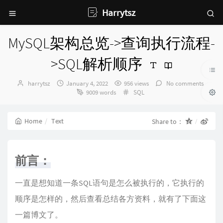
Harrytsz
MySQL架构总览->查询执行流程-
>SQL解析顺序
Author：
发
harrytsz
January 4, 2022
956 views
No comments
布
Categories：
9009 words
SQL
时
间：
Home
Text
Share to：
前言：
一直是想知道一条SQL语句是怎么被执行的，它执行的
顺序是怎样的，然后查看总结各方资料，就有了下面这
一篇博文了。