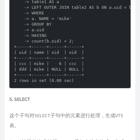
    -> table1 AS a

    -> LEFT OUTER JOIN table2 AS b ON a.uid = b.uid
    -> WHERE

    -> a. NAME = 'mike'

    -> GROUP BY

    -> a.uid

    -> HAVING

    -> count(b.oid) < 2;

+-----+------+------+------+

| uid | name | oid  | uid  |

+-----+------+------+------+

| ccc | mike |    6 | ccc  |

| ddd | mike | NULL | NULL |

+-----+------+------+------+

2 rows in set (0.00 sec)
5. SELECT
这个子句对SELECT子句中的元素进行处理，生成VT5
表。