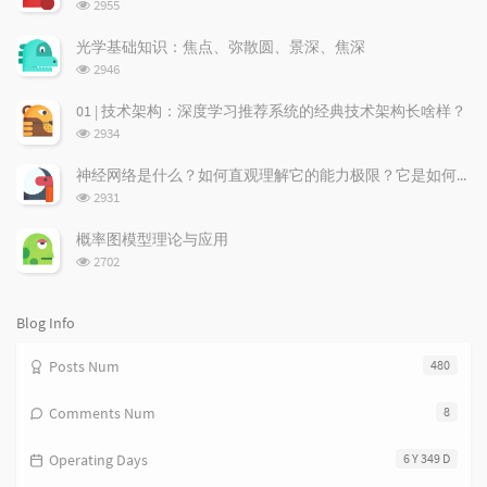
浏
2955
l
s
o
览
a
t
m
次
光学基础知识：焦点、弥散圆、景深、焦深
数:
r
c
a
浏
2946
a
o
r
览
次
r
m
t
01 | 技术架构：深度学习推荐系统的经典技术架构长啥样？
数:
t
m
i
浏
2934
i
e
c
览
次
c
n
l
神经网络是什么？如何直观理解它的能力极限？它是如何无限逼近真理？
数:
l
t
e
浏
2931
览
e
s
s
次
s
概率图模型理论与应用
数:
浏
2702
览
次
数:
Blog Info
Posts Num
480
Comments Num
8
Operating Days
6 Y 349 D