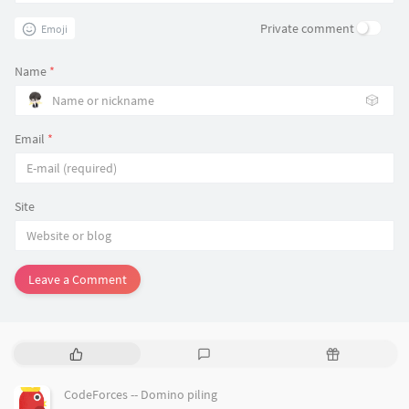
Private comment
Emoji
Name
*
🎲
Email
*
Site
Leave a Comment
P
L
R
o
a
a
p
t
n
CodeForces -- Domino piling
u
e
d