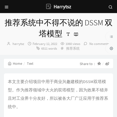
Harrytsz
推荐系统中不得不说的 DSSM 双
塔模型
Author：
发
harrytsz
February 12, 2022
1060 views
No comments
布
Categories：
6511 words
推荐系统
时
间：
Home
Text
Share to：
本文主要介绍项目中用于商业兴趣建模的DSSM双塔模
型。作为推荐领域中大火的双塔模型，因为效果不错并
且对工业界十分友好，所以被各大厂广泛应用于推荐系
统中。