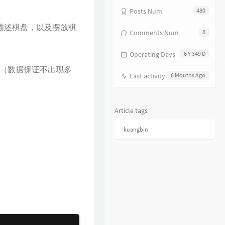
25
相依为命
陈小春
Posts Num
480
26
幼稚完
林峯
描述棋盘，以及摆放棋
27
只愿一生爱一人
张学友
Comments Num
8
28
你的浅笑
吕方
Operating Days
6 Y 349 D
29
我的回忆不是我的
海鸣威
（数据保证不出现多
Last activity
6 Mouths Ago
30
乱世巨星
陈小春
31
倩女幽魂
张国荣
32
下世纪
陈展鹏
Article tags
33
酷爱
张敬轩
kuangbin
34
一生不变
李克勤
35
一丝不挂
陈奕迅
36
七友
梁汉文
37
天命最高
古天乐
38
反话
林峯
39
人龙传说
陈浩民