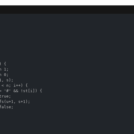
 {

 1;

 0;

, s);

< n; i++) {

= '#' && !st[i]) {

rue;

fs(u+1, s+1);

alse;
