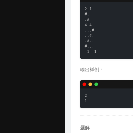
AI 资源
Harrytsz
2 1

#.

.#

Github 项目
4 4

...#

Java 资源汇总
..#.

.#..

开发工具官网
#...

-1 -1
Time Machine
南山书房
输出样例：
Online Coding
封神榜
2

1
关于
题解