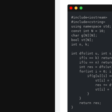
#include<iostream>

#include<cstring>

using namespace std;

const int N = 10;

char g[N][N];

bool st[N];

int n, k;

int dfs(int u, int s)
    if(s == k) return
    if(u == n) return
    int res = dfs(u+1
    for(int i = 0; i 
        if(g[u][i] =
            st[i] = t
            res += d
            st[i] = f
        }

    }

    return res;

}
