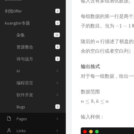
输入含有多组测试数据。
剑指Offer
2
每组数据的第一行是两
−
1
−
1
kuangbin专题
2
子的数目。当为
杂集
11
n
随后的
行描述了棋盘的
资源整合
8
余的空白行或者空白列）
诗与远方
1
输出格式
AI
对于每一组数据，给出一
编程语言
数据范围
软件开发
n
≤
8
,
k
≤
n
Bugs
0
输入样例：
Pages
Online Judge
Links