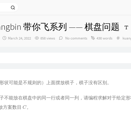
angbin 带你飞系列 —— 棋盘问题
发
Categ
March 24, 2022
858 views
No comments
438 words
kua
布
时
间：
形状可能是不规则的）上面摆放棋子，棋子没有区别。
子不能放在棋盘中的同一行或者同一列，请编程求解对于给定形
C
放方案数目
。