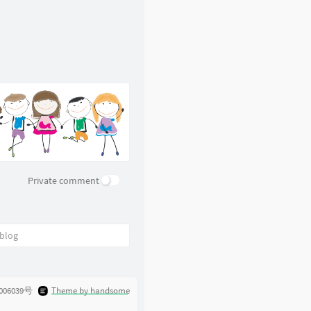
Private comment
006039号
Theme by handsome