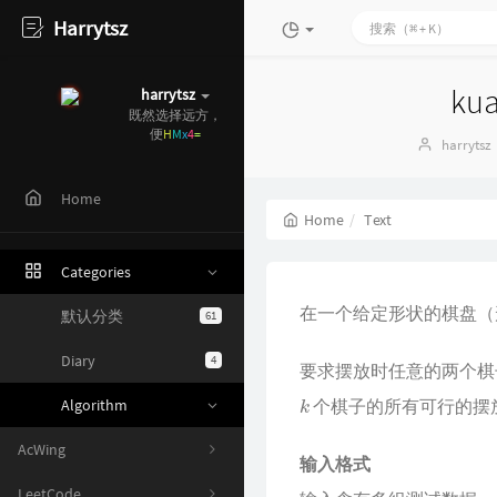
Harrytsz
ku
harrytsz
既然选择远方，
便只顾风
F
d
#
Author：
harrytsz
Home
Home
Text
Categories
在一个给定形状的棋盘（
默认分类
61
Diary
4
要求摆放时任意的两个棋
k
Algorithm
个棋子的所有可行的摆
AcWing
输入格式
LeetCode