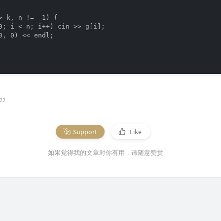
> k, n != -1) {

0; i < n; i++) cin >> g[i];

0, 0) << endl;

022
Support
Like
如果觉得我的文章对你有用，请随意赞赏