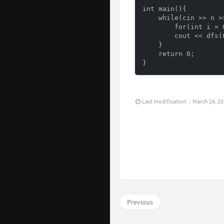
int main(){

    while(cin >> n >
        for(int i = 
        cout << dfs(
    }

    return 0;

}
Last modification：March 24, 2
Previous