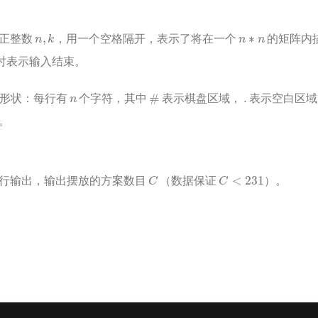
n
,
k
n
∗
n
个正整数
，用一个空格隔开，表示了将在一个
的矩阵内
时表示输入结束。
n
#
.
形状：每行有
个字符，其中
表示棋盘区域，
表示空白区域
。
C
C
<
231
行输出，输出摆放的方案数目
（数据保证
）。