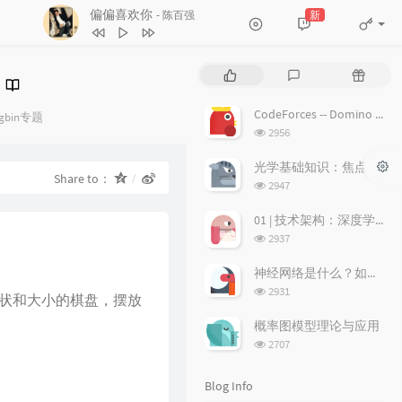
11
爱的故事 (上集)
孙耀威
偏偏喜欢你
新
- 陈百强
12
偏偏喜欢你
陈百强
13
月半小夜曲
李克勤
P
L
R
o
a
a
14
白玫瑰
陈奕迅
p
t
n
CodeForces -- Domino piling
ories：
ngbin专题
15
巨轮
萧正楠 / 陈展鹏
u
e
d
浏
2956
l
s
o
览
16
友情岁月
郑伊健
a
次
t
m
光学基础知识：焦点、弥散圆、景深、焦深
Share to：
数:
r
c
a
17
分分钟需要你
林子祥
浏
2947
a
o
r
览
18
饿狼传说
张学友
次
r
m
t
01 | 技术架构：深度学习推荐系统的经典技术架构长啥样？
数:
t
m
i
浏
19
无赖
郑中基
2937
i
览
e
c
20
风继续吹
张国荣
次
c
n
l
神经网络是什么？如何直观理解它的能力极限？它是如何无限逼近真理？
数:
l
t
e
浏
2931
21
听风的歌
郭富城
状和大小的棋盘，摆放
览
e
s
s
22
风沙
林保怡
次
s
概率图模型理论与应用
数:
浏
2707
23
真的爱你
BEYOND
览
次
24
一生何求
陈百强
Blog Info
数: