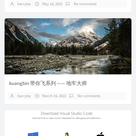
harrytsz
May 18, 2022
No comments
kuangbin 带你飞系列 —— 地牢大师
harrytsz
March 24, 2022
No comments