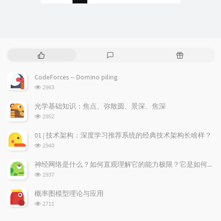
P
L
R
o
a
a
p
t
n
CodeForces -- Domino piling
u
e
d
浏
2963
l
s
o
览
a
t
m
次
光学基础知识：焦点、弥散圆、景深、焦深
数:
r
c
a
浏
2952
a
o
r
览
次
r
m
t
01 | 技术架构：深度学习推荐系统的经典技术架构长啥样？
数:
t
m
i
浏
2940
i
e
c
览
次
c
n
l
神经网络是什么？如何直观理解它的能力极限？它是如何无限逼近真理？
数:
l
t
e
浏
2937
览
e
s
s
次
s
概率图模型理论与应用
数:
浏
2711
览
次