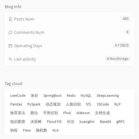
数:
Blog Info
Posts Num
480
Comments Num
8
Operating Days
6 Y 350 D
Last activity
6 Mouths Ago
Tag cloud
LeetCode
洛谷
SpringBoot
Redis
MySQL
DeepLearning
Pandas
PySpark
动态规划
人脸识别
STL
VSCode
NLP
推荐算法
图论
手势识别
Flink
XGBoost
文档生成
知识图谱
决策树
Flood Fill
分治
kuangbin
Base64
gRPC
协程
Faiss
随机数
KLA