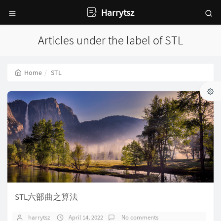
Harrytsz
Articles under the label of STL
Home
STL
STL六部曲之算法
harrytsz
April 14, 2022
No comments