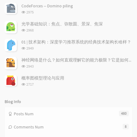
p
t
n
CodeForces -- Domino piling
u
e
d
浏
2975
l
s
o
览
a
t
m
次
光学基础知识：焦点、弥散圆、景深、焦深
数:
r
c
a
浏
2968
a
o
r
览
次
r
m
t
01 | 技术架构：深度学习推荐系统的经典技术架构长啥样？
数:
t
m
i
浏
2949
i
e
c
览
次
c
n
l
神经网络是什么？如何直观理解它的能力极限？它是如何无限逼近真理？
数:
l
t
e
浏
2943
览
e
s
s
次
s
概率图模型理论与应用
数:
浏
2717
览
次
数:
Blog Info
Posts Num
480
Comments Num
8