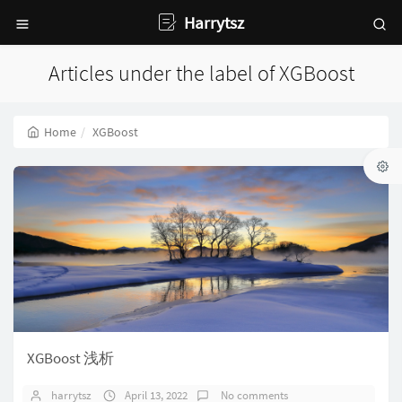
Harrytsz
Articles under the label of XGBoost
Home
XGBoost
XGBoost 浅析
harrytsz
April 13, 2022
No comments