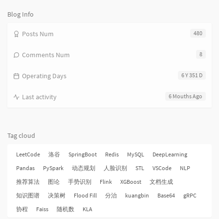
次
数:
Blog Info
Posts Num
480
Comments Num
8
Operating Days
6 Y 351 D
Last activity
6 Mouths Ago
Tag cloud
LeetCode
洛谷
SpringBoot
Redis
MySQL
DeepLearning
Pandas
PySpark
动态规划
人脸识别
STL
VSCode
NLP
推荐算法
图论
手势识别
Flink
XGBoost
文档生成
知识图谱
决策树
Flood Fill
分治
kuangbin
Base64
gRPC
协程
Faiss
随机数
KLA