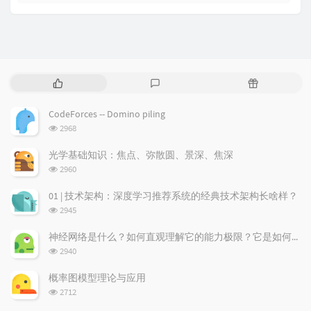
P
L
R
o
a
a
p
t
n
CodeForces -- Domino piling
u
e
d
浏
2968
l
s
o
览
a
t
m
次
光学基础知识：焦点、弥散圆、景深、焦深
数:
r
c
a
浏
2960
a
o
r
览
次
r
m
t
01 | 技术架构：深度学习推荐系统的经典技术架构长啥样？
数:
t
m
i
浏
2945
i
e
c
览
次
c
n
l
神经网络是什么？如何直观理解它的能力极限？它是如何无限逼近真理？
数:
l
t
e
浏
2940
览
e
s
s
次
s
概率图模型理论与应用
数:
浏
2712
览