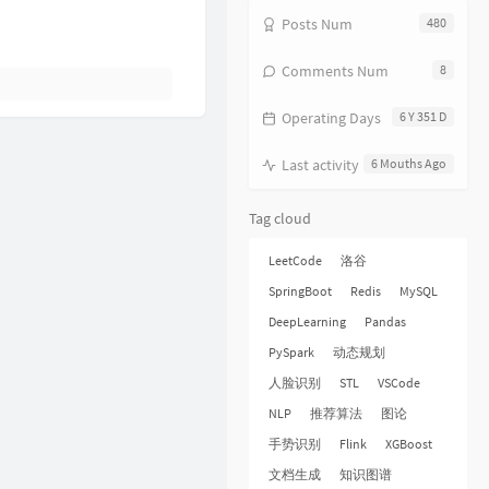
17
分分钟需要你
林子祥
Posts Num
480
18
饿狼传说
张学友
Comments Num
8
19
无赖
郑中基
Operating Days
6 Y 351 D
20
风继续吹
张国荣
21
听风的歌
郭富城
Last activity
6 Mouths Ago
22
风沙
林保怡
Tag cloud
23
真的爱你
BEYOND
24
一生何求
陈百强
LeetCode
洛谷
25
相依为命
陈小春
SpringBoot
Redis
MySQL
DeepLearning
Pandas
26
幼稚完
林峯
PySpark
动态规划
27
只愿一生爱一人
张学友
人脸识别
STL
VSCode
28
你的浅笑
吕方
NLP
推荐算法
图论
29
我的回忆不是我的
海鸣威
手势识别
Flink
XGBoost
30
乱世巨星
陈小春
文档生成
知识图谱