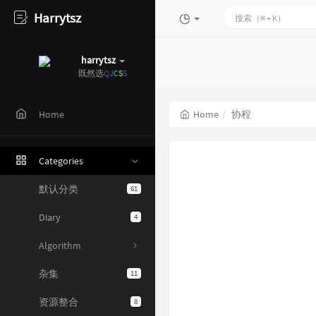
Harrytsz
harrytsz
既然
a
a
7
w
F
Home
Home
协程
Categories
默认分类
61
Diary
4
Algorithm
杂集
11
资源整合
8