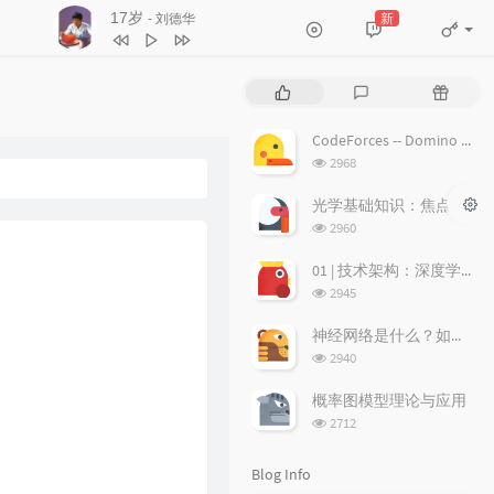
17岁
新
- 刘德华
3
不浪漫罪名
王杰
4
17岁
刘德华
P
L
R
5
沉默是金
张国荣
o
a
a
p
t
n
6
随缘
温兆伦
CodeForces -- Domino piling
u
e
d
浏
2968
7
红日
李克勤
l
s
o
览
a
次
t
m
光学基础知识：焦点、弥散圆、景深、焦深
8
每段路
吕方
数:
r
c
a
浏
2960
9
等你等到我心痛
张学友
a
o
r
览
次
r
m
t
01 | 技术架构：深度学习推荐系统的经典技术架构长啥样？
10
海阔天空
BEYOND
数:
t
m
i
浏
2945
11
爱的故事 (上集)
孙耀威
i
览
e
c
次
c
n
l
神经网络是什么？如何直观理解它的能力极限？它是如何无限逼近真理？
12
偏偏喜欢你
陈百强
数:
l
t
e
浏
2940
览
e
s
s
13
月半小夜曲
李克勤
次
s
概率图模型理论与应用
14
白玫瑰
陈奕迅
数:
浏
2712
览
15
巨轮
萧正楠 / 陈展鹏
次
Blog Info
16
友情岁月
郑伊健
数: