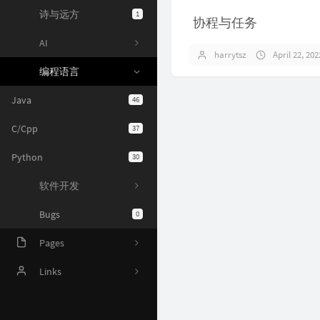
诗与远方
1
协程与任务
AI
harrytsz
April 22, 202
编程语言
Java
46
C/Cpp
37
Python
30
软件开发
Bugs
0
Pages
Online Judge
Links
AI 资源
Harrytsz