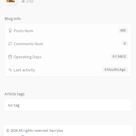
浏
2700
览
次
数:
Blog Info
Posts Num
480
Comments Num
8
Operating Days
6 Y 348 D
Last activity
6 Mouths Ago
Article tags
no tag
© 2026 All rights reserved. harrytsz