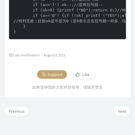
        if (a==')') ok--;//是有括号就--

        if (ok<0) {printf ("NO");return 0
        if (a=='@') {if (!ok) printf ("YES");else p
//特判无效：比较ok是不是为0（是0表示左右括号都一样多，结束）

    }

}
Last modification：August 8, 2021
Support
Like
如果觉得我的文章对你有用，请随意赞赏
Previous
Next