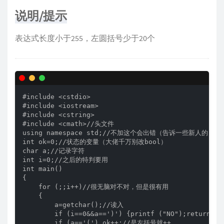
说明/提示
表达式长度小于255，左圆括号少于20个
#include <cstdio>

#include <iostream>

#include <cstring>

#include <cmath>//头文件

using namespace std;//不加这个会出错（告诉一些新人的，大
int ok=0;//状态的变量（大佬千万别改bool）

char a;//记录字符

int i=0;//之后的特判要用

int main()

{

    for (;;i++)//很无脑对不对，但是很有用

    {

        a=getchar();//读入

        if (i==0&&a==')') {printf ("NO");re
        if (a=='(') ok++;//是左括号就++
