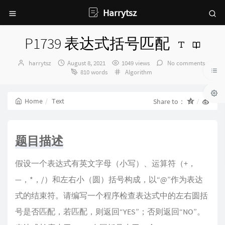
Harrytsz
P1739 表达式括号匹配
Author：
发
harrytsz
August 8, 2021
1049 views
No comments
布
Categories：
810 words
Algorithm
时
间：
Home
Text
Share to：
题目描述
假设一个表达式有英文字母（小写）、运算符（+，
—，*，/）和左右小（圆）括号构成，以“@”作为表达
式的结束符。请编写一个程序检查表达式中的左右圆括
号是否匹配，若匹配，则返回“YES”；否则返回“NO”。