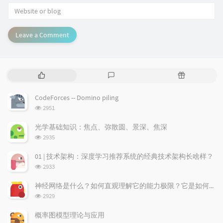
Leave a Comment
P
L
R
o
a
a
p
t
n
CodeForces -- Domino piling
u
e
d
浏
2951
l
s
o
览
a
t
m
次
光学基础知识：焦点、弥散圆、景深、焦深
数:
r
c
a
浏
2935
a
o
r
览
次
r
m
t
01 | 技术架构：深度学习推荐系统的经典技术架构长啥样？
数:
t
m
i
浏
2933
i
e
c
览
次
c
n
l
神经网络是什么？如何直观理解它的能力极限？它是如何无限逼近真理？
数:
l
t
e
浏
2929
览
e
s
s
次
s
概率图模型理论与应用
数: