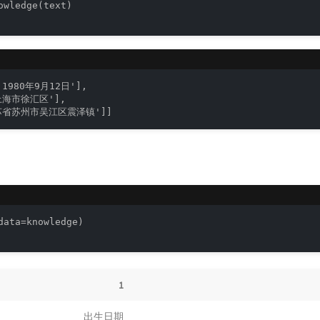
owledge(text)

1980年9月12日'],

上海市徐汇区'],

江苏省苏州市吴江区震泽镇']]
data=knowledge)

1
出生日期