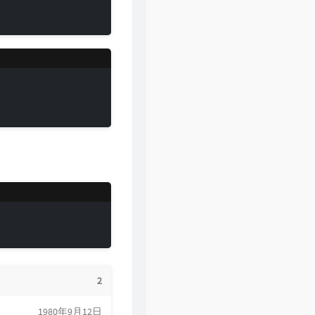
60
假装
刘德华
61
一起走过的日子
刘德华
62
裙下之臣
陈奕迅
63
爱是永恒
张学友
64
一生所爱
卢冠廷
2
1980年9月12日