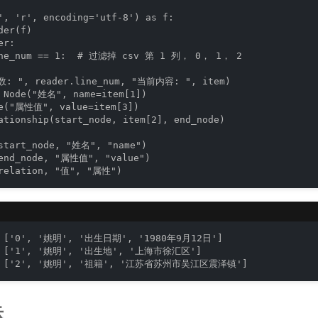
', 'r', encoding='utf-8') as f:

er(f)

r:

ine_num == 1:  # 过滤掉 csv 第 1 列， 0， 1， 2 

: ", reader.line_num, "当前内容: ", item)

 Node("姓名", name=item[1])

de("属性值", value=item[3])

ationship(start_node, item[2], end_node)

start_node, "姓名", "name")

(end_node, "属性值", "value")

(relation, "值", "属性")
'0', '姚明', '出生日期', '1980年9月12日']

['1', '姚明', '出生地', '上海市徐汇区']

 ['2', '姚明', '祖籍', '江苏省苏州市吴江区震泽镇']
示