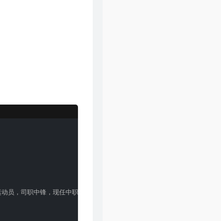
球运动员，司职中锋，现任中职联公司董事长兼总经理。'
