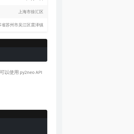
上海市徐汇区
苏省苏州市吴江区震泽镇
用 py2neo API