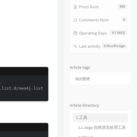
17
分分钟需要你
林子祥
Posts Num
480
18
饿狼传说
张学友
Comments Num
8
19
无赖
郑中基
Operating Days
6 Y 349 D
20
风继续吹
张国荣
21
听风的歌
郭富城
Last activity
6 Mouths Ago
22
风沙
林保怡
23
真的爱你
BEYOND
Article tags
24
一生何求
陈百强
知识图谱
25
相依为命
陈小春


list.d/neo4j.list

26
幼稚完
林峯
27
只愿一生爱一人
张学友
Article Directory
28
你的浅笑
吕方
1.工具
29
我的回忆不是我的
海鸣威
1.1 Jiagu 自然语言处理工具
30
乱世巨星
陈小春