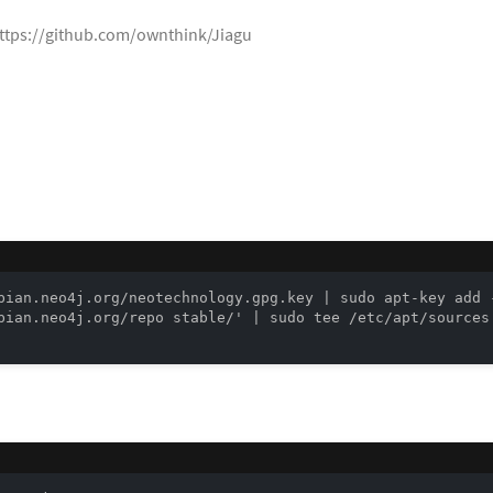
ttps://github.com/ownthink/Jiagu
bian.neo4j.org/neotechnology.gpg.key | sudo apt-key add -
bian.neo4j.org/repo stable/' | sudo tee /etc/apt/sources.