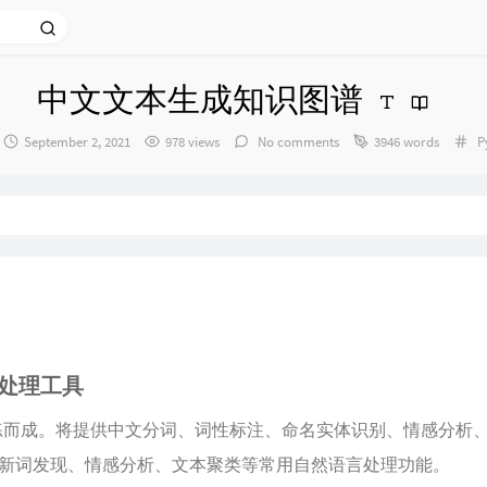
中文文本生成知识图谱
发
Ca
September 2, 2021
978 views
No comments
3946 words
P
布
时
间：
语言处理工具
料训练而成。将提供中文分词、词性标注、命名实体识别、情感分析
新词发现、情感分析、文本聚类等常用自然语言处理功能。