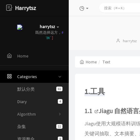
Harrytsz
harrytsz
既
k
R
l
;
5
Author：
harrytsz
Home
Home
Text
Categories
默认分类
61
1.工具
Diary
4
Algorithm
1.1
Jiagu 自然
杂集
11
Jiagu使用大规模语
关键词抽取、文本摘要、
资源整合
8