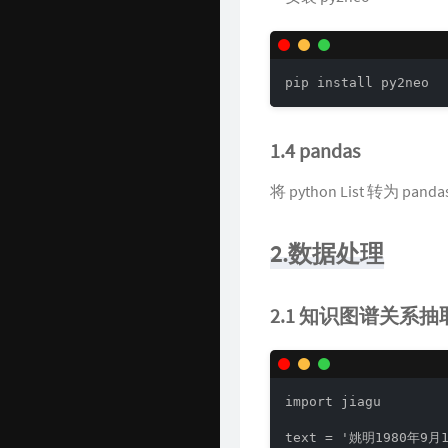
pip install py2neo
1.4 pandas
将 python List 转为 pan
2.数据处理
2.1 知识图谱关系抽
import jiagu

text = '姚明198