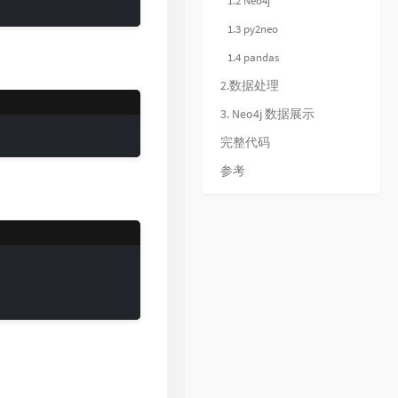
1.2 Neo4j
31
倩女幽魂
张国荣
1.3 py2neo
32
下世纪
陈展鹏
1.4 pandas
33
酷爱
张敬轩
2.数据处理
34
一生不变
李克勤
35
一丝不挂
3. Neo4j 数据展示
陈奕迅
36
七友
梁汉文
完整代码
37
天命最高
古天乐
参考
38
反话
林峯
39
人龙传说
陈浩民
40
厌弃
许廷铿
41
只想一生跟你走
张学友
42
冷雨夜
BEYOND
43
浮夸
陈奕迅
44
悔别离
陈展鹏
45
谁伴我闯荡
BEYOND