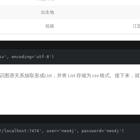
出生地
祖籍
江
sv', encoding='utf-8')
关系抽取形成List，并将 List 存储为 csv 格式。接下来，就可以使
//localhost:7474', user='neo4j', password='neo4j')
