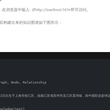
动，在浏览器中输入:
http://loaclhost:7474
即可访问。
后构建出来的知识图谱如下图所示：
raph, Node, Relationship

0年9月12日出生于上海市徐汇区，祖籍江苏省苏州市吴江区震泽镇，前中国职业篮
owledge(text)
