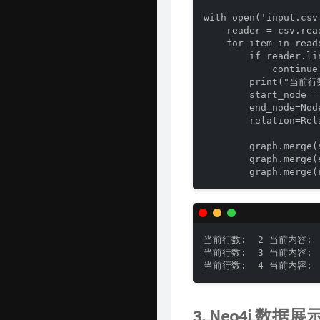
with open('input.csv
    reader = csv.read
    for item in reade
        if reader.l
            continue

        print("当前行数
        start_node =
        end_node=No
        relation=Rel
        graph.merge(
        graph.merge
        graph.merge
当前行数:  2 当前内容:  [
当前行数:  3 当前内容:  
当前行数:  4 当前内容: 
3. Neo4j 数据展