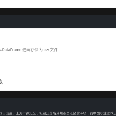
das.DataFrame 进而存储为 csv 文件
取
0年9月12日出生于上海市徐汇区，祖籍江苏省苏州市吴江区震泽镇，前中国职业篮