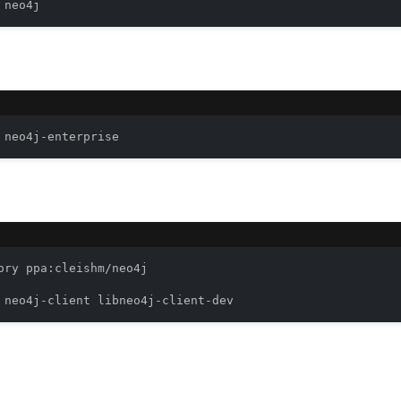
 neo4j
 neo4j-enterprise
ory ppa:cleishm/neo4j

 neo4j-client libneo4j-client-dev