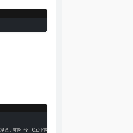
46
爱在记忆中找你
林峯
47
风的季节
Soler
48
你瞒我瞒
陈柏宇
49
领会
林峯
50
醉凡尘
张卫健
51
不再犹豫
BEYOND
52
斯德哥尔摩情人
陈奕迅
53
只爱西经
洪楗华
54
岁月无情
郑少秋
55
暗里着迷
刘德华
56
热血燃烧
郑伊健 / 陈小春
57
谁明浪子心
王杰
58
男儿当自强
林子祥
59
爱得太迟
古巨基
球运动员，司职中锋，现任中职联公司董事长兼总经理。'
