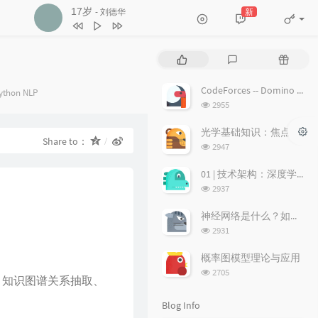
17岁
新
- 刘德华
3
不浪漫罪名
王杰
4
17岁
刘德华
P
L
R
5
沉默是金
张国荣
o
a
a
p
t
n
6
随缘
温兆伦
CodeForces -- Domino piling
tegories：
ython
NLP
u
e
d
浏
2955
7
红日
李克勤
l
s
o
览
a
次
t
m
光学基础知识：焦点、弥散圆、景深、焦深
8
每段路
吕方
Share to：
数:
r
c
a
浏
2947
9
等你等到我心痛
张学友
a
o
r
览
次
r
m
t
01 | 技术架构：深度学习推荐系统的经典技术架构长啥样？
10
海阔天空
BEYOND
数:
t
m
i
浏
2937
11
爱的故事 (上集)
孙耀威
i
览
e
c
次
c
n
l
神经网络是什么？如何直观理解它的能力极限？它是如何无限逼近真理？
12
偏偏喜欢你
陈百强
数:
l
t
e
浏
2931
览
e
s
s
13
月半小夜曲
李克勤
次
s
概率图模型理论与应用
14
白玫瑰
陈奕迅
数:
浏
2705
、知识图谱关系抽取、
览
15
巨轮
萧正楠 / 陈展鹏
次
Blog Info
16
友情岁月
郑伊健
数: