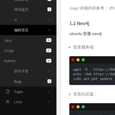
诗与远方
1
Jiagu 详细内容参考：
h
AI
1.2 Neo4j
编程语言
ubuntu 安装 neo4j
Java
46
C/Cpp
37
安装服务端
Python
30
软件开发
wget -O - https://de
echo 'deb https://de
Bugs
0
sudo apt-get update
Pages
安装社区版：
Online Judge
Links
AI 资源
Harrytsz