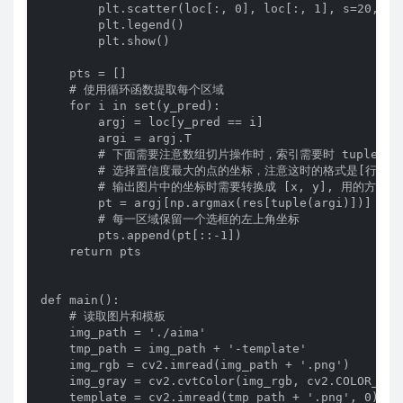
        plt.scatter(loc[:, 0], loc[:, 1], s=20, c=
        plt.legend()

        plt.show()

    pts = []

    # 使用循环函数提取每个区域

    for i in set(y_pred):

        argj = loc[y_pred == i]

        argi = argj.T

        # 下面需要注意数组切片操作时，索引需要时 tuple 格式
        # 选择置信度最大的点的坐标，注意这时的格式是[行,列]
        # 输出图片中的坐标时需要转换成 [x, y], 用的方法是 pt
        pt = argj[np.argmax(res[tuple(argi)])]

        # 每一区域保留一个选框的左上角坐标

        pts.append(pt[::-1])

    return pts

def main():

    # 读取图片和模板

    img_path = './aima'

    tmp_path = img_path + '-template'

    img_rgb = cv2.imread(img_path + '.png')

    img_gray = cv2.cvtColor(img_rgb, cv2.COLOR_
    template = cv2.imread(tmp_path + '.png', 0)
