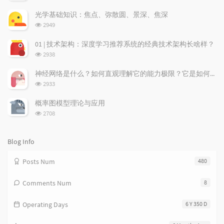
l
s
o
览
a
t
m
次
光学基础知识：焦点、弥散圆、景深、焦深
数:
r
c
a
浏
2949
a
o
r
览
次
r
m
t
01 | 技术架构：深度学习推荐系统的经典技术架构长啥样？
数:
t
m
i
浏
2938
i
e
c
览
次
c
n
l
神经网络是什么？如何直观理解它的能力极限？它是如何无限逼近真理？
数:
l
t
e
浏
2933
览
e
s
s
次
s
概率图模型理论与应用
数:
浏
2708
览
次
数:
Blog Info
Posts Num
480
Comments Num
8
Operating Days
6 Y 350 D