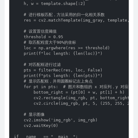
    h, w = template.shape[:2]

    # 进行模板匹配，方法采用的归一化相关系数

    res = cv2.matchTemplate(img_gray, template, cv2
    # 设置置信度阈值

    threshold = 0.95

    # 取匹配程度大于90%的坐标

    loc = np.argwhere(res >= threshold)

    print(f"loc length: {len(loc)}")

    # 对匹配框进行过滤

    pts = filterRec(res, loc, False)

    print(f"pts length: {len(pts)}")

    # 显示匹配框，并用圆圈标记左上角点

    for pt in pts:  # 图片和数组的 x 对应列，y 对应
        bottom_right = (pt[0] + w, pt[1] + h)

        cv2.rectangle(img_rgb, pt, bottom_right, (0
        cv2.circle(img_rgb, pt, 5, (255, 255, 255),
    # 显示图像

    cv2.imshow('img_rgb', img_rgb)

    cv2.waitKey(0)

if __name__ == "__main__":
