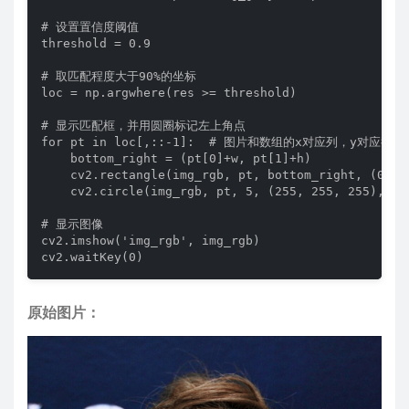
# 设置置信度阈值

threshold = 0.9

# 取匹配程度大于90%的坐标

loc = np.argwhere(res >= threshold)

# 显示匹配框，并用圆圈标记左上角点

for pt in loc[,::-1]:  # 图片和数组的x对应列，y对应
    bottom_right = (pt[0]+w, pt[1]+h)

    cv2.rectangle(img_rgb, pt, bottom_right, (0, 0,
    cv2.circle(img_rgb, pt, 5, (255, 255, 255), 2)

# 显示图像

cv2.imshow('img_rgb', img_rgb)

cv2.waitKey(0)
原始图片：