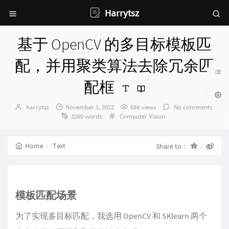
Harrytsz
基于 OpenCV 的多目标模板匹
配，并用聚类算法去除冗余匹
配框
Author：
发
harrytsz
November 1, 2022
684 views
No comments
布
Categories：
3260 words
Computer Vision
时
间：
Home
Text
Share to：
模板匹配场景
为了实现多目标匹配，我选用 OpenCV 和 SKlearn 两个