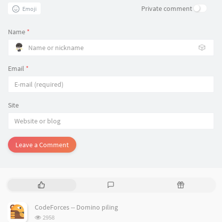
Private comment
Emoji
Name
*
🎲
Email
*
Site
Leave a Comment
P
L
R
o
a
a
p
t
n
CodeForces -- Domino piling
u
e
d
浏
2958