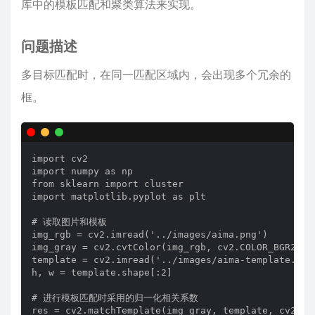
库中的模板匹配和聚类算法来实现。
问题描述
多目标匹配时，在同一匹配区域内，会出现多个冗余的
框。
import cv2

import numpy as np

from sklearn import cluster

import matplotlib.pyplot as plt

# 读取图片和模板

img_rgb = cv2.imread('../images/aima.png')

img_gray = cv2.cvtColor(img_rgb, cv2.COLOR_BGR2
template = cv2.imread('../images/aima-template.png'
h, w = template.shape[:2]

# 进行模板匹配时采用的归一化相关系数

res = cv2.matchTemplate(img_gray, template, cv2.TM_