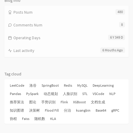
Blog Info
Posts Num
480
Comments Num
8
Operating Days
6 Y 349 D
Last activity
6 Mouths Ago
Tag cloud
LeetCode
洛谷
SpringBoot
Redis
MySQL
DeepLearning
Pandas
PySpark
动态规划
人脸识别
STL
VSCode
NLP
推荐算法
图论
手势识别
Flink
XGBoost
文档生成
知识图谱
决策树
Flood Fill
分治
kuangbin
Base64
gRPC
协程
Faiss
随机数
KLA