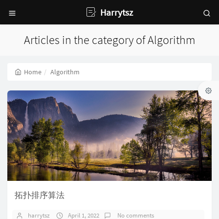
Harrytsz
Articles in the category of Algorithm
Home
Algorithm
拓扑排序算法
harrytsz
April 1, 2022
No comments