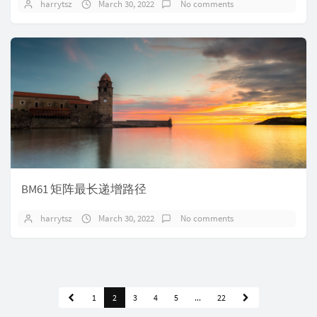
harrytsz
March 30, 2022
No comments
BM61 矩阵最长递增路径
harrytsz
March 30, 2022
No comments
1
2
3
4
5
...
22