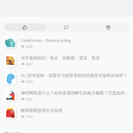
P
L
R
o
a
a
p
t
n
CodeForces -- Domino piling
u
e
d
浏
2955
l
s
o
览
a
t
m
次
光学基础知识：焦点、弥散圆、景深、焦深
数:
r
c
a
浏
2947
a
o
r
览
次
r
m
t
01 | 技术架构：深度学习推荐系统的经典技术架构长啥样？
数:
t
m
i
浏
2936
i
e
c
览
次
c
n
l
神经网络是什么？如何直观理解它的能力极限？它是如何无限逼近真理？
数:
l
t
e
浏
2931
览
e
s
s
次
s
概率图模型理论与应用
数:
浏
2704
览
次
数: