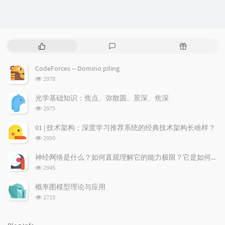
P
L
R
o
a
a
p
t
n
CodeForces -- Domino piling
u
e
d
浏
2978
l
s
o
览
a
t
m
次
光学基础知识：焦点、弥散圆、景深、焦深
数:
r
c
a
浏
2975
a
o
r
览
次
r
m
t
01 | 技术架构：深度学习推荐系统的经典技术架构长啥样？
数:
t
m
i
浏
2950
i
e
c
览
次
c
n
l
神经网络是什么？如何直观理解它的能力极限？它是如何无限逼近真理？
数:
l
t
e
浏
2945
览
e
s
s
次
s
概率图模型理论与应用
数:
浏
2718
览
次
数: