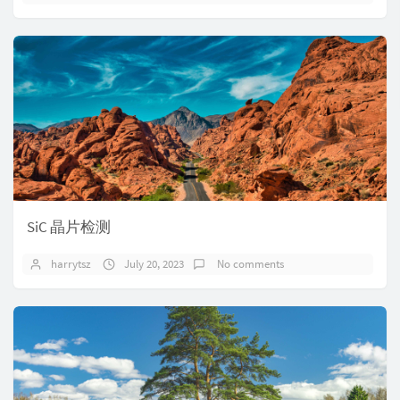
SiC 晶片检测
harrytsz
July 20, 2023
No comments