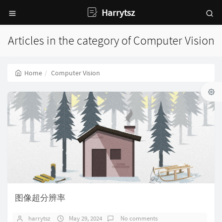
Harrytsz
Articles in the category of Computer Vision
Home
Computer Vision
图像超分辨率
harrytsz
May 29, 2024
No comments