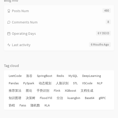
Blog Info
Posts Num
480
Comments Num
8
Operating Days
6 Y 353 D
Last activity
6 Mouths Ago
Tag cloud
LeetCode
洛谷
SpringBoot
Redis
MySQL
DeepLearning
Pandas
PySpark
动态规划
人脸识别
STL
VSCode
NLP
推荐算法
图论
手势识别
Flink
XGBoost
文档生成
知识图谱
决策树
Flood Fill
分治
kuangbin
Base64
gRPC
协程
Faiss
随机数
KLA