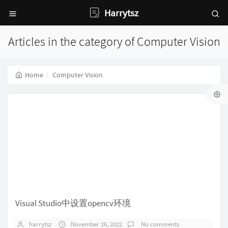
Harrytsz
Articles in the category of Computer Vision
Home
Computer Vision
Visual Studio中设置opencv环境
harrytsz
November 26, 2022
No comments