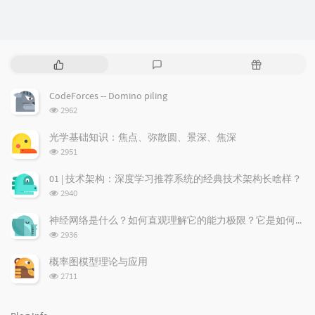
P
L
R
o
a
a
p
t
n
CodeForces -- Domino piling
u
e
d
浏
2962
l
s
o
览
a
t
m
次
光学基础知识：焦点、弥散圆、景深、焦深
数:
r
c
a
浏
2951
a
o
r
览
次
r
m
t
01 | 技术架构：深度学习推荐系统的经典技术架构长啥样？
数:
t
m
i
浏
2940
i
e
c
览
次
c
n
l
神经网络是什么？如何直观理解它的能力极限？它是如何无限逼近真理？
数:
l
t
e
浏
2936
览
e
s
s
次
s
概率图模型理论与应用
数:
浏
2711
览
次
数: