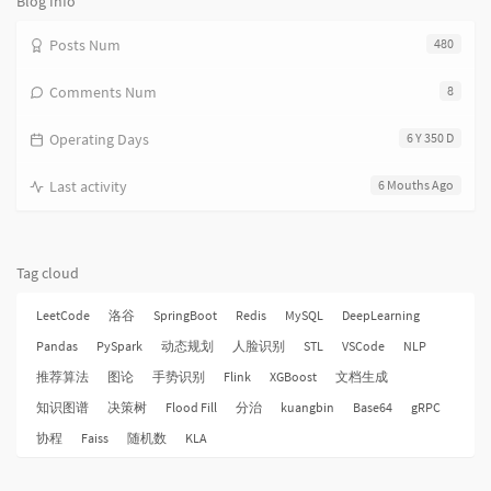
Blog Info
Posts Num
480
Comments Num
8
Operating Days
6 Y 350 D
Last activity
6 Mouths Ago
Tag cloud
LeetCode
洛谷
SpringBoot
Redis
MySQL
DeepLearning
Pandas
PySpark
动态规划
人脸识别
STL
VSCode
NLP
推荐算法
图论
手势识别
Flink
XGBoost
文档生成
知识图谱
决策树
Flood Fill
分治
kuangbin
Base64
gRPC
协程
Faiss
随机数
KLA