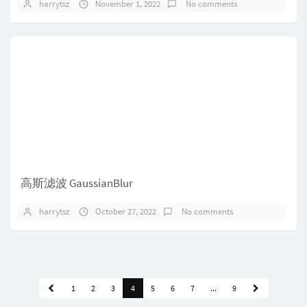
harrytsz
November 1, 2022
No comments
高斯滤波 GaussianBlur
harrytsz
October 27, 2022
No comments
1
2
3
4
5
6
7
...
9