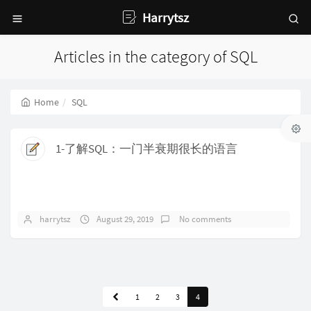
Harrytsz
Articles in the category of SQL
Home
SQL
1-了解SQL：一门半衰期很长的语言
harrytsz
August 29, 2019
No comments
1
2
3
4