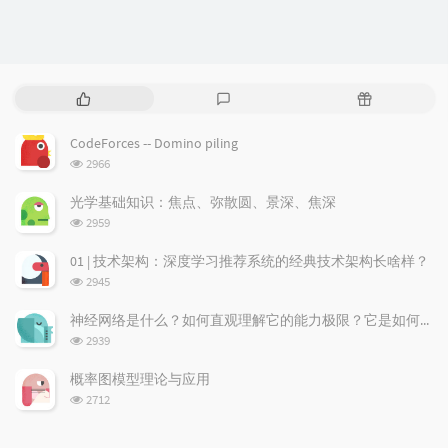
P
L
R
o
a
a
p
t
n
CodeForces -- Domino piling
u
e
d
浏
2966
l
s
o
览
a
t
m
次
光学基础知识：焦点、弥散圆、景深、焦深
数:
r
c
a
浏
2959
a
o
r
览
次
r
m
t
01 | 技术架构：深度学习推荐系统的经典技术架构长啥样？
数:
t
m
i
浏
2945
i
e
c
览
次
c
n
l
神经网络是什么？如何直观理解它的能力极限？它是如何无限逼近真理？
数:
l
t
e
浏
2939
览
e
s
s
次
s
概率图模型理论与应用
数:
浏
2712
览
次