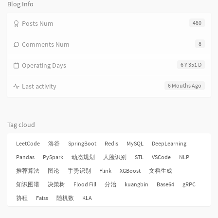
数:
Blog Info
Posts Num
480
Comments Num
8
Operating Days
6 Y 351 D
Last activity
6 Mouths Ago
Tag cloud
LeetCode
洛谷
SpringBoot
Redis
MySQL
DeepLearning
Pandas
PySpark
动态规划
人脸识别
STL
VSCode
NLP
推荐算法
图论
手势识别
Flink
XGBoost
文档生成
知识图谱
决策树
Flood Fill
分治
kuangbin
Base64
gRPC
协程
Faiss
随机数
KLA