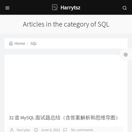
Harrytsz
Articles in the category of SQL
Home
SQL
32 道 MySQL 面试题总结（含答案解析和思维导图）
harrytsz
June 9, 2021
No comments