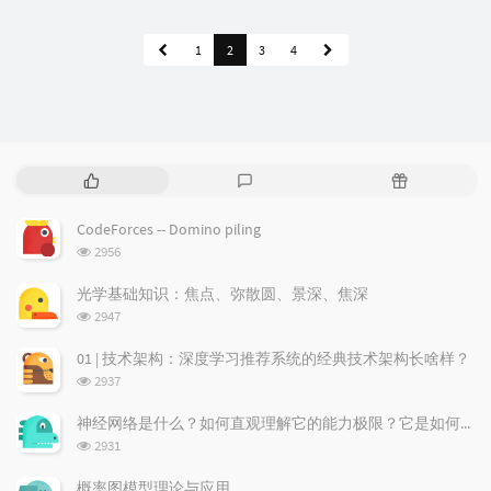
1
2
3
4
P
L
R
o
a
a
p
t
n
CodeForces -- Domino piling
u
e
d
浏
2956
l
s
o
览
a
t
m
次
光学基础知识：焦点、弥散圆、景深、焦深
数:
r
c
a
浏
2947
a
o
r
览
次
r
m
t
01 | 技术架构：深度学习推荐系统的经典技术架构长啥样？
数:
t
m
i
浏
2937
i
e
c
览
次
c
n
l
神经网络是什么？如何直观理解它的能力极限？它是如何无限逼近真理？
数:
l
t
e
浏
2931
览
e
s
s
次
s
概率图模型理论与应用