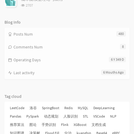
数:
浏
2707
览
次
数:
Blog Info
Posts Num
480
Comments Num
8
Operating Days
6 Y 349 D
Last activity
6 Mouths Ago
Tag cloud
LeetCode
洛谷
SpringBoot
Redis
MySQL
DeepLearning
Pandas
PySpark
动态规划
人脸识别
STL
VSCode
NLP
推荐算法
图论
手势识别
Flink
XGBoost
文档生成
知识图谱
决策树
Flood Fill
分治
kuangbin
Base64
gRPC