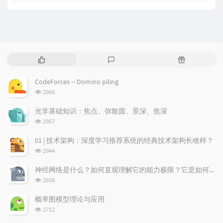
P
L
R
o
a
a
p
t
n
CodeForces -- Domino piling
u
e
d
浏
2966
l
s
o
览
a
t
m
次
光学基础知识：焦点、弥散圆、景深、焦深
数:
r
c
a
浏
2957
a
o
r
览
次
r
m
t
01 | 技术架构：深度学习推荐系统的经典技术架构长啥样？
数:
t
m
i
浏
2944
i
e
c
览
次
c
n
l
神经网络是什么？如何直观理解它的能力极限？它是如何无限逼近真理？
数:
l
t
e
浏
2938
览
e
s
s
次
s
概率图模型理论与应用
数:
浏
2712
览