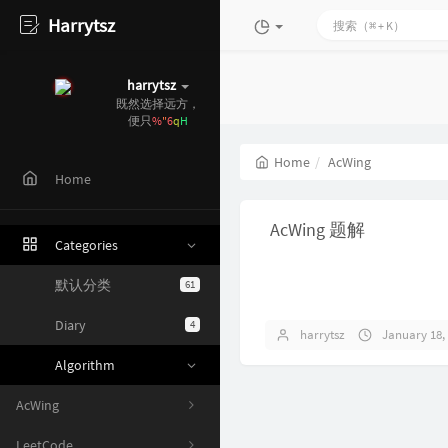
Harrytsz
harrytsz
既然选择远方，
便只顾
_
h
S
f
Home
AcWing
Home
AcWing 题解
Categories
默认分类
61
Diary
4
harrytsz
January 18,
Algorithm
AcWing
LeetCode