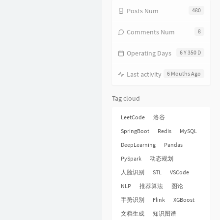
18
饿狼传说
张学友
Posts Num
480
19
无赖
郑中基
Comments Num
8
20
风继续吹
张国荣
Operating Days
6 Y 350 D
21
听风的歌
郭富城
22
风沙
林保怡
Last activity
6 Mouths Ago
23
真的爱你
BEYOND
Tag cloud
24
一生何求
陈百强
25
相依为命
陈小春
LeetCode
洛谷
26
幼稚完
林峯
SpringBoot
Redis
MySQL
27
只愿一生爱一人
张学友
DeepLearning
Pandas
PySpark
动态规划
28
你的浅笑
吕方
人脸识别
STL
VSCode
29
我的回忆不是我的
海鸣威
NLP
推荐算法
图论
30
乱世巨星
陈小春
手势识别
Flink
XGBoost
31
倩女幽魂
张国荣
文档生成
知识图谱