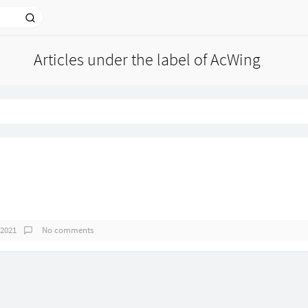
Articles under the label of AcWing
 2021
No comments