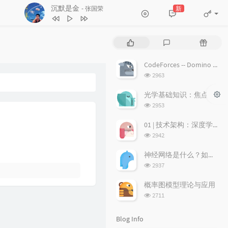
沉默是金
新
- 张国荣
4
17岁
刘德华
5
沉默是金
张国荣
P
L
R
6
随缘
温兆伦
o
a
a
p
t
n
7
红日
李克勤
CodeForces -- Domino piling
u
e
d
浏
2963
8
每段路
吕方
l
s
o
览
a
次
t
m
9
等你等到我心痛
张学友
光学基础知识：焦点、弥散圆、景深、焦深
数:
r
c
a
浏
2953
10
海阔天空
BEYOND
a
o
r
览
次
r
m
t
01 | 技术架构：深度学习推荐系统的经典技术架构长啥样？
11
爱的故事 (上集)
孙耀威
数:
t
m
i
浏
2942
12
偏偏喜欢你
陈百强
i
览
e
c
次
c
n
l
神经网络是什么？如何直观理解它的能力极限？它是如何无限逼近真理？
13
月半小夜曲
李克勤
数:
l
t
e
浏
2937
14
白玫瑰
陈奕迅
览
e
s
s
次
s
概率图模型理论与应用
15
巨轮
萧正楠 / 陈展鹏
数:
浏
2711
览
16
友情岁月
郑伊健
次
Blog Info
17
分分钟需要你
林子祥
数: