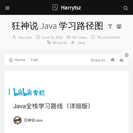
Harrytsz
狂神说 Java 学习路径图
Author：
发
harrytsz
June 10, 2020
937 views
No comments
布
Categories：
80 words
Java
时
间：
Home
Text
Share to：