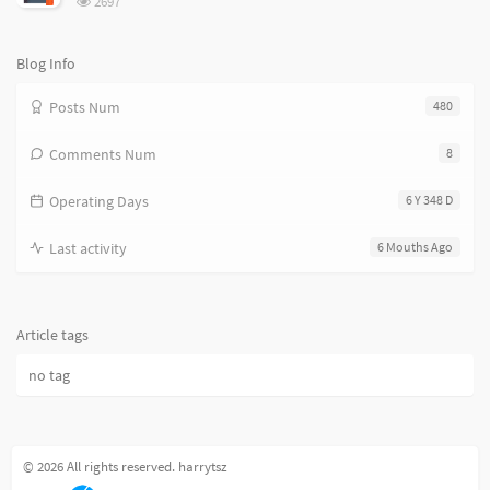
2697
览
次
数:
Blog Info
Posts Num
480
Comments Num
8
Operating Days
6 Y 348 D
Last activity
6 Mouths Ago
Article tags
no tag
© 2026 All rights reserved. harrytsz