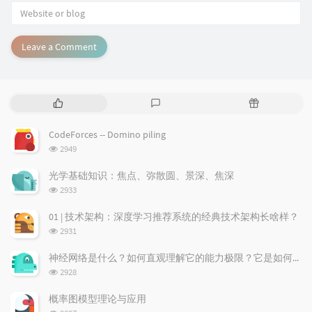
Leave a Comment
P
L
R
o
a
a
p
t
n
CodeForces -- Domino piling
u
e
d
浏
2949
l
s
o
览
a
t
m
次
光学基础知识：焦点、弥散圆、景深、焦深
数:
r
c
a
浏
2933
a
o
r
览
次
r
m
t
01 | 技术架构：深度学习推荐系统的经典技术架构长啥样？
数:
t
m
i
浏
2931
i
e
c
览
次
c
n
l
神经网络是什么？如何直观理解它的能力极限？它是如何无限逼近真理？
数:
l
t
e
浏
2928
览
e
s
s
次
s
概率图模型理论与应用
数:
浏