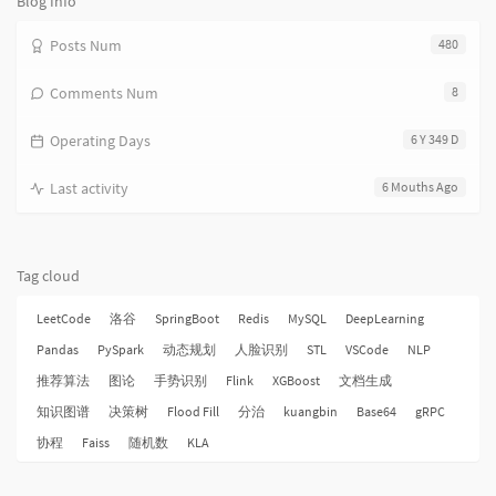
Blog Info
Posts Num
480
Comments Num
8
Operating Days
6 Y 349 D
Last activity
6 Mouths Ago
Tag cloud
LeetCode
洛谷
SpringBoot
Redis
MySQL
DeepLearning
Pandas
PySpark
动态规划
人脸识别
STL
VSCode
NLP
推荐算法
图论
手势识别
Flink
XGBoost
文档生成
知识图谱
决策树
Flood Fill
分治
kuangbin
Base64
gRPC
协程
Faiss
随机数
KLA