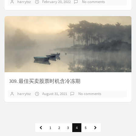
harrytsz
February 20, 2022
No comments
309. 最佳买卖股票时机含冷冻期
harrytsz
August 31, 2021
No comments
1
2
3
4
5