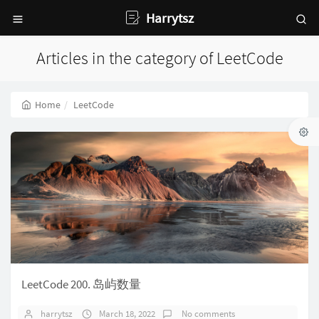
Harrytsz
Articles in the category of LeetCode
Home
LeetCode
LeetCode 200. 岛屿数量
harrytsz
March 18, 2022
No comments