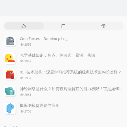
P
L
R
o
a
a
p
t
n
CodeForces -- Domino piling
u
e
d
浏
2956
l
s
o
览
a
t
m
次
光学基础知识：焦点、弥散圆、景深、焦深
数:
r
c
a
浏
2947
a
o
r
览
次
r
m
t
01 | 技术架构：深度学习推荐系统的经典技术架构长啥样？
数:
t
m
i
浏
2937
i
e
c
览
次
c
n
l
神经网络是什么？如何直观理解它的能力极限？它是如何无限逼近真理？
数:
l
t
e
浏
2931
览
e
s
s
次
s
概率图模型理论与应用
数:
浏
2706
览
次
数: