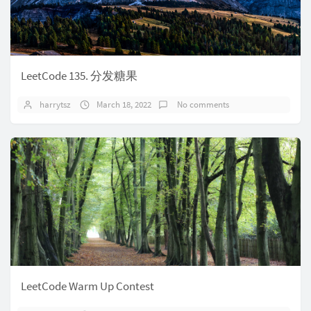
LeetCode 135. 分发糖果
harrytsz
March 18, 2022
No comments
LeetCode Warm Up Contest