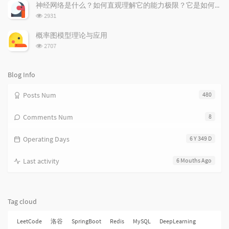
次
c
n
l
神经网络是什么？如何直观理解它的能力极限？它是如何无限逼近真理？
数:
l
t
e
浏
2931
览
e
s
s
次
s
概率图模型理论与应用
数:
浏
2707
览
次
数:
Blog Info
Posts Num
480
Comments Num
8
Operating Days
6 Y 349 D
Last activity
6 Mouths Ago
Tag cloud
LeetCode
洛谷
SpringBoot
Redis
MySQL
DeepLearning