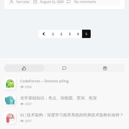
harrytsz
August 21, 2020
No comments
1
2
3
4
5
P
L
R
o
a
a
p
t
n
CodeForces -- Domino piling
u
e
d
浏
2956
l
s
o
览
a
t
m
次
光学基础知识：焦点、弥散圆、景深、焦深
数:
r
c
a
浏
2947
a
o
r
览
次
r
m
t
01 | 技术架构：深度学习推荐系统的经典技术架构长啥样？
数:
t
m
i
浏
2937
i
e
c
览