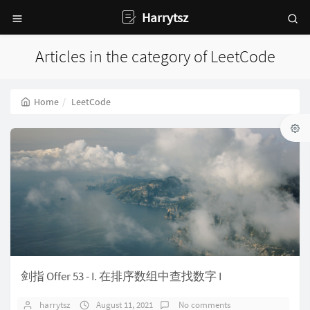
Harrytsz
Articles in the category of LeetCode
Home
LeetCode
剑指 Offer 53 - I. 在排序数组中查找数字 I
harrytsz
August 11, 2021
No comments