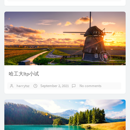
哈工大ltp小试
harrytsz
September 2, 2021
No comments