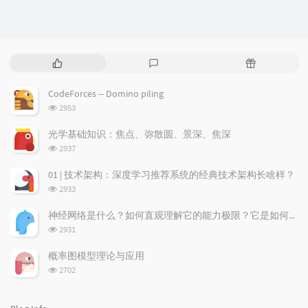
P
L
R
o
a
a
p
t
n
CodeForces -- Domino piling
u
e
d
浏
2953
l
s
o
览
a
t
m
次
光学基础知识：焦点、弥散圆、景深、焦深
数:
r
c
a
浏
2937
a
o
r
览
次
r
m
t
01 | 技术架构：深度学习推荐系统的经典技术架构长啥样？
数:
t
m
i
浏
2933
i
e
c
览
次
c
n
l
神经网络是什么？如何直观理解它的能力极限？它是如何无限逼近真理？
数:
l
t
e
浏
2931
览
e
s
s
次
s
概率图模型理论与应用
数:
浏
2702
览
次
数: