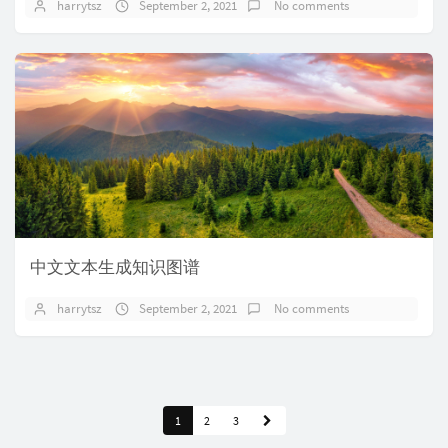
harrytsz
September 2, 2021
No comments
中文文本生成知识图谱
harrytsz
September 2, 2021
No comments
1
2
3