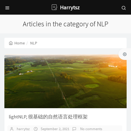
Harrytsz
Articles in the category of NLP
Home
NLP
lightNLP, 很基础的自然语言处理框架
harrytsz
September 2, 2021
No comments