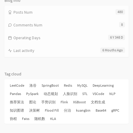
Blog Info
Posts Num
480
Comments Num
8
Operating Days
6 Y 348 D
Last activity
6 Mouths Ago
Tag cloud
LeetCode
洛谷
SpringBoot
Redis
MySQL
DeepLearning
Pandas
PySpark
动态规划
人脸识别
STL
VSCode
NLP
推荐算法
图论
手势识别
Flink
XGBoost
文档生成
知识图谱
决策树
Flood Fill
分治
kuangbin
Base64
gRPC
协程
Faiss
随机数
KLA