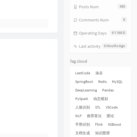
18
饿狼传说
张学友
Posts Num
480
19
无赖
郑中基
Comments Num
8
20
风继续吹
张国荣
Operating Days
6 Y 348 D
21
听风的歌
郭富城
22
风沙
林保怡
Last activity
6 Mouths Ago
23
真的爱你
BEYOND
Tag cloud
24
一生何求
陈百强
25
相依为命
陈小春
LeetCode
洛谷
26
幼稚完
林峯
SpringBoot
Redis
MySQL
27
只愿一生爱一人
张学友
DeepLearning
Pandas
PySpark
动态规划
28
你的浅笑
吕方
人脸识别
STL
VSCode
29
我的回忆不是我的
海鸣威
NLP
推荐算法
图论
30
乱世巨星
陈小春
手势识别
Flink
XGBoost
31
倩女幽魂
张国荣
文档生成
知识图谱