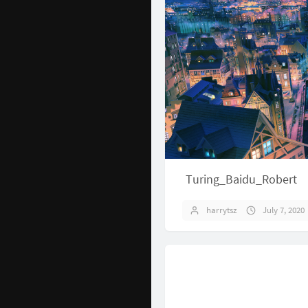
Turing_Baidu_Robert
harrytsz
July 7, 2020