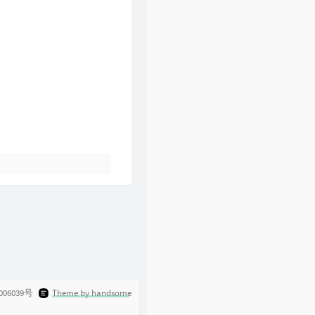
61
一起走过的日子
刘德华
62
裙下之臣
陈奕迅
63
爱是永恒
张学友
64
一生所爱
卢冠廷
006039号
Theme by handsome