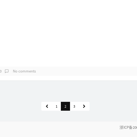
0
No comments
1
2
3
浙ICP备20