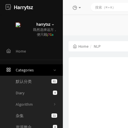
Harrytsz
harrytsz
既然选择远方，
便只顾风雨兼
>
Home
NLP
Home
Categories
默认分类
61
Diary
4
Algorithm
杂集
11
资源整合
8