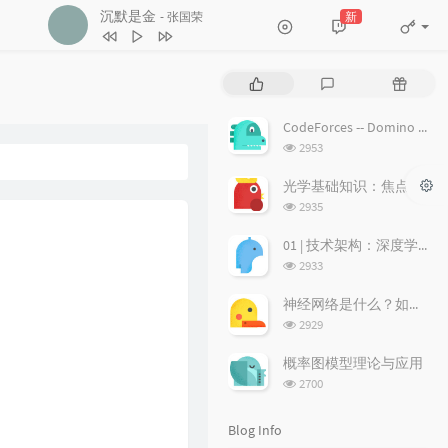
沉默是金
新
- 张国荣
4
17岁
刘德华
5
沉默是金
张国荣
P
L
R
6
随缘
温兆伦
o
a
a
p
t
n
7
红日
李克勤
CodeForces -- Domino piling
u
e
d
浏
2953
8
每段路
吕方
l
s
o
览
a
次
t
m
9
等你等到我心痛
张学友
光学基础知识：焦点、弥散圆、景深、焦深
数:
r
c
a
浏
2935
10
海阔天空
BEYOND
a
o
r
览
次
r
m
t
01 | 技术架构：深度学习推荐系统的经典技术架构长啥样？
11
爱的故事 (上集)
孙耀威
数:
t
m
i
浏
2933
12
偏偏喜欢你
陈百强
i
览
e
c
次
c
n
l
神经网络是什么？如何直观理解它的能力极限？它是如何无限逼近真理？
13
月半小夜曲
李克勤
数:
l
t
e
浏
2929
14
白玫瑰
陈奕迅
览
e
s
s
次
s
概率图模型理论与应用
15
巨轮
萧正楠 / 陈展鹏
数:
浏
2700
览
16
友情岁月
郑伊健
次
Blog Info
17
分分钟需要你
林子祥
数: