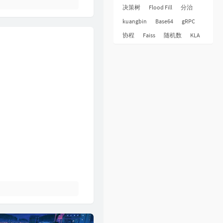
32
下世纪
陈展鹏
决策树
Flood Fill
分治
33
酷爱
张敬轩
kuangbin
Base64
gRPC
34
一生不变
李克勤
协程
Faiss
随机数
KLA
35
一丝不挂
陈奕迅
36
七友
梁汉文
37
天命最高
古天乐
38
反话
林峯
39
人龙传说
陈浩民
40
厌弃
许廷铿
41
只想一生跟你走
张学友
42
冷雨夜
BEYOND
43
浮夸
陈奕迅
44
悔别离
陈展鹏
45
谁伴我闯荡
BEYOND
46
爱在记忆中找你
林峯