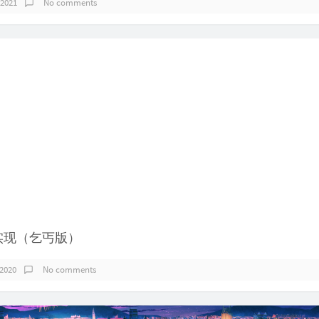
 2021
No comments
rch 实现（乞丐版）
 2020
No comments