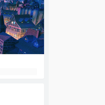
47
风的季节
Soler
48
你瞒我瞒
陈柏宇
49
领会
林峯
50
醉凡尘
张卫健
51
不再犹豫
BEYOND
52
斯德哥尔摩情人
陈奕迅
53
只爱西经
洪楗华
54
岁月无情
郑少秋
55
暗里着迷
刘德华
56
热血燃烧
郑伊健 / 陈小春
57
谁明浪子心
王杰
58
男儿当自强
林子祥
59
爱得太迟
古巨基
60
假装
刘德华