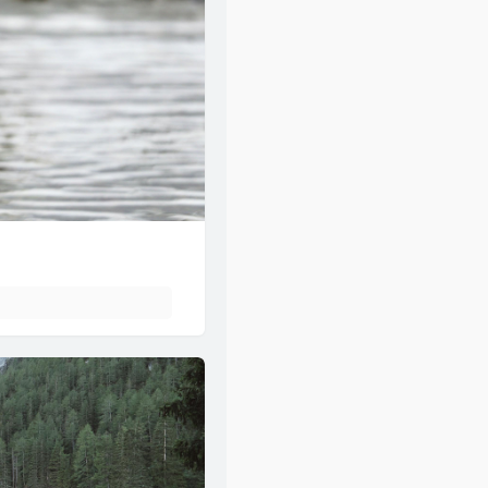
46
爱在记忆中找你
林峯
47
风的季节
Soler
48
你瞒我瞒
陈柏宇
49
领会
林峯
50
醉凡尘
张卫健
51
不再犹豫
BEYOND
52
斯德哥尔摩情人
陈奕迅
53
只爱西经
洪楗华
54
岁月无情
郑少秋
55
暗里着迷
刘德华
56
热血燃烧
郑伊健 / 陈小春
57
谁明浪子心
王杰
58
男儿当自强
林子祥
59
爱得太迟
古巨基