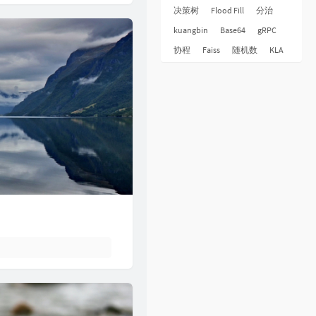
31
倩女幽魂
张国荣
决策树
Flood Fill
分治
32
下世纪
陈展鹏
kuangbin
Base64
gRPC
33
酷爱
张敬轩
协程
Faiss
随机数
KLA
34
一生不变
李克勤
35
一丝不挂
陈奕迅
36
七友
梁汉文
37
天命最高
古天乐
38
反话
林峯
39
人龙传说
陈浩民
40
厌弃
许廷铿
41
只想一生跟你走
张学友
42
冷雨夜
BEYOND
43
浮夸
陈奕迅
44
悔别离
陈展鹏
45
谁伴我闯荡
BEYOND