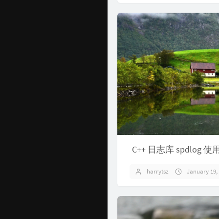
C++ 日志库 spdlog 
harrytsz
January 19,