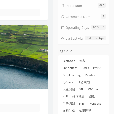
17
分分钟需要你
林子祥
Posts Num
480
18
饿狼传说
张学友
Comments Num
8
19
无赖
郑中基
Operating Days
6 Y 351 D
20
风继续吹
张国荣
21
听风的歌
郭富城
Last activity
6 Mouths Ago
22
风沙
林保怡
Tag cloud
23
真的爱你
BEYOND
24
一生何求
陈百强
LeetCode
洛谷
25
相依为命
陈小春
SpringBoot
Redis
MySQL
DeepLearning
Pandas
26
幼稚完
林峯
PySpark
动态规划
27
只愿一生爱一人
张学友
人脸识别
STL
VSCode
28
你的浅笑
吕方
NLP
推荐算法
图论
29
我的回忆不是我的
海鸣威
手势识别
Flink
XGBoost
30
乱世巨星
陈小春
文档生成
知识图谱