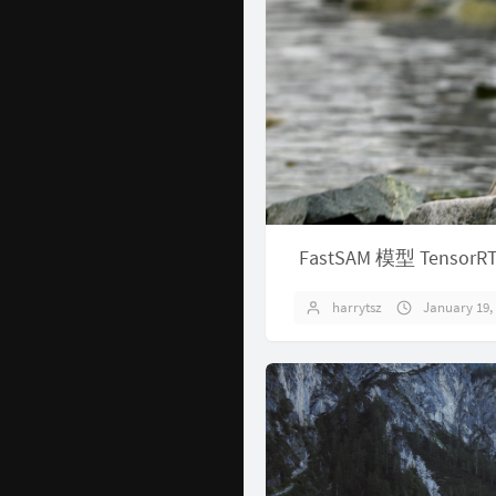
FastSAM 模型 Tensor
harrytsz
January 19,