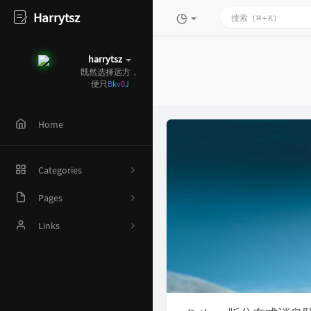
Harrytsz
harrytsz
既
-
'
@
I
A
Home
Categories
Pages
61
Online Judge
Links
4
Algorithm
AI 资源
Harrytsz
Github 项目
11
Java 资源汇总
8