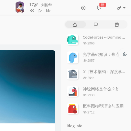
17岁
新
- 刘德华
3
不浪漫罪名
王杰
4
17岁
刘德华
P
L
R
5
沉默是金
张国荣
o
a
a
p
t
n
6
随缘
温兆伦
CodeForces -- Domino piling
u
e
d
浏
2966
7
红日
李克勤
l
s
o
览
a
次
t
m
光学基础知识：焦点、弥散圆、景深、焦深
8
每段路
吕方
数:
r
c
a
浏
2957
9
等你等到我心痛
张学友
a
o
r
览
次
r
m
t
01 | 技术架构：深度学习推荐系统的经典技术架构长啥样？
10
海阔天空
BEYOND
数:
t
m
i
浏
2944
11
爱的故事 (上集)
孙耀威
i
览
e
c
次
c
n
l
神经网络是什么？如何直观理解它的能力极限？它是如何无限逼近真理？
12
偏偏喜欢你
陈百强
数:
l
t
e
浏
2938
览
e
s
s
13
月半小夜曲
李克勤
次
s
概率图模型理论与应用
14
白玫瑰
陈奕迅
数:
浏
2712
览
15
巨轮
萧正楠 / 陈展鹏
次
Blog Info
16
友情岁月
郑伊健
数: