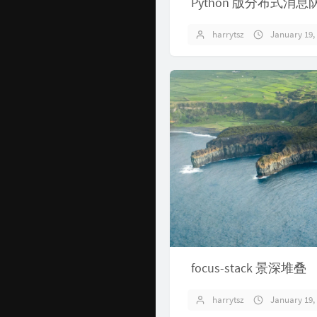
Python 版分布式消息
开发工具官网
1
harrytsz
January 19,
AI
Time Machine
编程语言
南山书房
软件开发
Online Coding
封神榜
0
关于
focus-stack 景深堆叠
harrytsz
January 19,