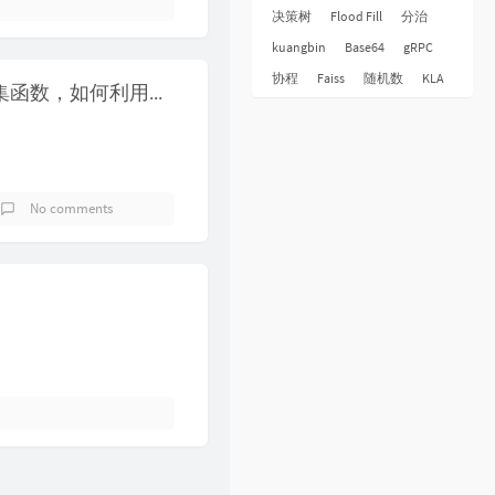
31
倩女幽魂
张国荣
决策树
Flood Fill
分治
32
下世纪
陈展鹏
kuangbin
Base64
gRPC
33
酷爱
张敬轩
协程
Faiss
随机数
KLA
08-什么是SQL的聚集函数，如何利用它们汇总表的数据？
34
一生不变
李克勤
35
一丝不挂
陈奕迅
36
七友
梁汉文
No comments
37
天命最高
古天乐
38
反话
林峯
39
人龙传说
陈浩民
40
厌弃
许廷铿
41
只想一生跟你走
张学友
42
冷雨夜
BEYOND
43
浮夸
陈奕迅
44
悔别离
陈展鹏
45
谁伴我闯荡
BEYOND