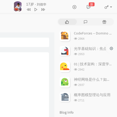
17岁
新
- 刘德华
3
不浪漫罪名
王杰
4
17岁
刘德华
P
L
R
5
沉默是金
张国荣
o
a
a
p
t
n
6
随缘
温兆伦
CodeForces -- Domino piling
u
e
d
浏
2964
7
红日
李克勤
l
s
o
览
a
次
t
m
光学基础知识：焦点、弥散圆、景深、焦深
8
每段路
吕方
数:
r
c
a
浏
2953
9
等你等到我心痛
张学友
a
o
r
览
次
r
m
t
01 | 技术架构：深度学习推荐系统的经典技术架构长啥样？
10
海阔天空
BEYOND
数:
t
m
i
浏
2942
11
爱的故事 (上集)
孙耀威
i
览
e
c
次
c
n
l
神经网络是什么？如何直观理解它的能力极限？它是如何无限逼近真理？
12
偏偏喜欢你
陈百强
数:
l
t
e
浏
2937
览
e
s
s
13
月半小夜曲
李克勤
次
s
概率图模型理论与应用
14
白玫瑰
陈奕迅
数:
浏
2711
览
15
巨轮
萧正楠 / 陈展鹏
次
Blog Info
16
友情岁月
郑伊健
数: