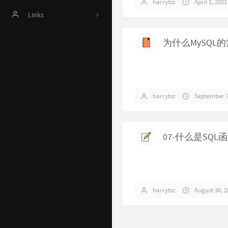
harrytsz
April 1, 2021
Online Judge
Links
AI 资源
Harrytsz
Github 项目
Java 资源汇总
开发工具官网
harrytsz
September 7
Time Machine
南山书房
07-什么是SQ
Online Coding
封神榜
关于
harrytsz
August 30, 2