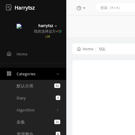
Harrytsz
harrytsz
既然选
l
d
@
n
;
Home
Home
SQL
Categories
默认分类
61
Diary
4
Algorithm
杂集
11
资源整合
8