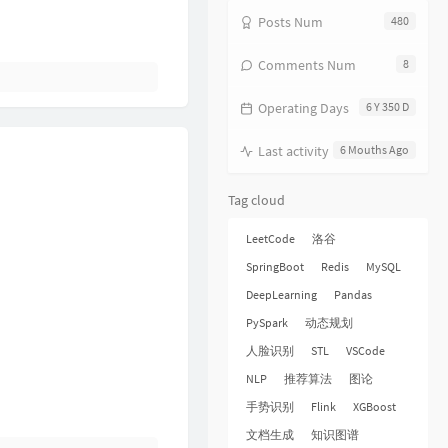
17
分分钟需要你
林子祥
Posts Num
480
18
饿狼传说
张学友
Comments Num
8
19
无赖
郑中基
Operating Days
6 Y 350 D
20
风继续吹
张国荣
21
听风的歌
郭富城
Last activity
6 Mouths Ago
22
风沙
林保怡
Tag cloud
23
真的爱你
BEYOND
24
一生何求
陈百强
LeetCode
洛谷
25
相依为命
陈小春
SpringBoot
Redis
MySQL
DeepLearning
Pandas
26
幼稚完
林峯
PySpark
动态规划
27
只愿一生爱一人
张学友
人脸识别
STL
VSCode
28
你的浅笑
吕方
NLP
推荐算法
图论
29
我的回忆不是我的
海鸣威
手势识别
Flink
XGBoost
30
乱世巨星
陈小春
文档生成
知识图谱