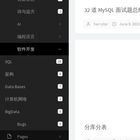
诗与远方
1
32 道 MySQL 面
AI
harrytsz
June 9, 2021
编程语言
软件开发
SQL
16
架构
8
Data Bases
7
计算机网络
2
BigData
8
Bugs
0
分库分表
Pages