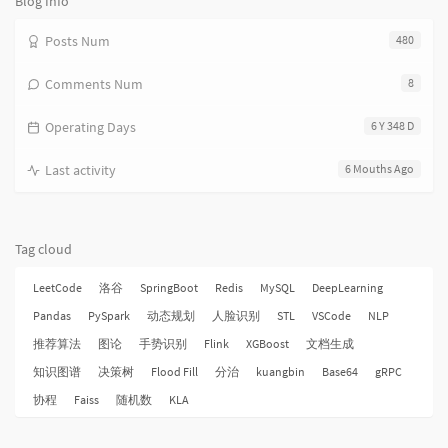
Blog Info
Posts Num
480
Comments Num
8
Operating Days
6 Y 348 D
Last activity
6 Mouths Ago
Tag cloud
LeetCode
洛谷
SpringBoot
Redis
MySQL
DeepLearning
Pandas
PySpark
动态规划
人脸识别
STL
VSCode
NLP
推荐算法
图论
手势识别
Flink
XGBoost
文档生成
知识图谱
决策树
Flood Fill
分治
kuangbin
Base64
gRPC
协程
Faiss
随机数
KLA