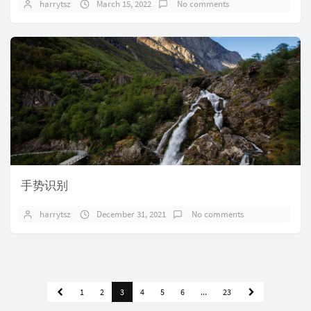
harrytsz
March 15, 2022
No comments
手势识别
harrytsz
December 31, 2021
No comments
1
2
3
4
5
6
...
23