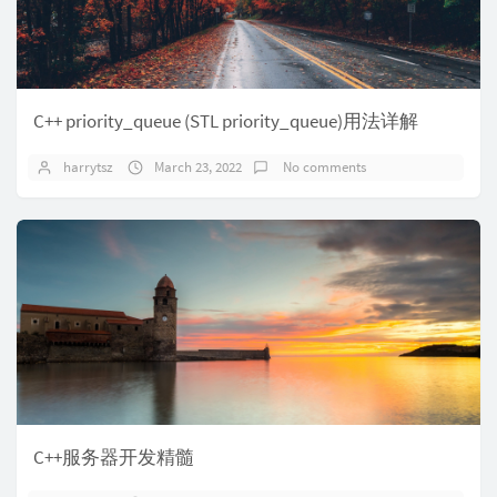
C++ priority_queue (STL priority_queue)用法详解
harrytsz
March 23, 2022
No comments
C++服务器开发精髓