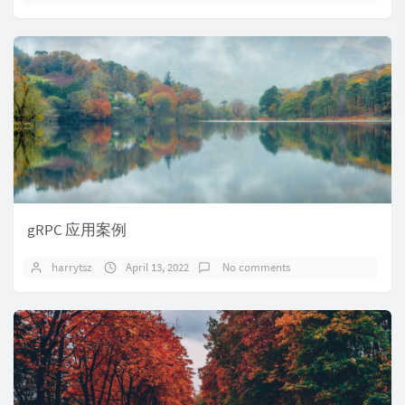
gRPC 应用案例
harrytsz
April 13, 2022
No comments