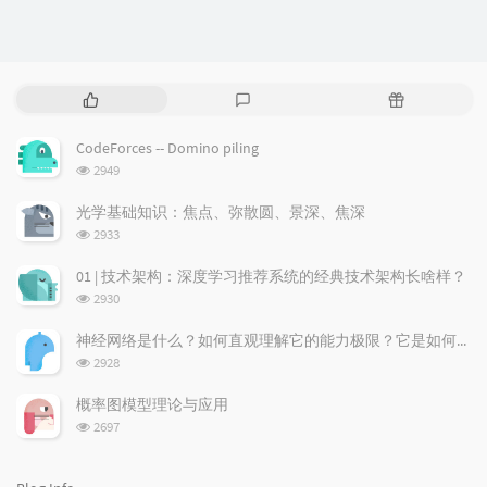
P
L
R
o
a
a
p
t
n
CodeForces -- Domino piling
u
e
d
浏
2949
l
s
o
览
a
t
m
次
光学基础知识：焦点、弥散圆、景深、焦深
数:
r
c
a
浏
2933
a
o
r
览
次
r
m
t
01 | 技术架构：深度学习推荐系统的经典技术架构长啥样？
数:
t
m
i
浏
2930
i
e
c
览
次
c
n
l
神经网络是什么？如何直观理解它的能力极限？它是如何无限逼近真理？
数:
l
t
e
浏
2928
览
e
s
s
次
s
概率图模型理论与应用
数:
浏
2697
览
次
数: