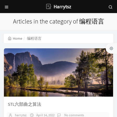
Harrytsz
Articles in the category of 编程语言
Home
编程语言
STL六部曲之算法
harrytsz
April 14, 2022
No comments