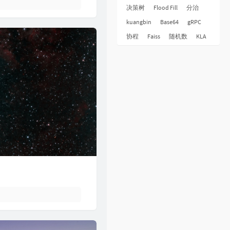
32
下世纪
陈展鹏
决策树
Flood Fill
分治
33
酷爱
张敬轩
kuangbin
Base64
gRPC
34
一生不变
李克勤
协程
Faiss
随机数
KLA
35
一丝不挂
陈奕迅
36
七友
梁汉文
37
天命最高
古天乐
38
反话
林峯
39
人龙传说
陈浩民
40
厌弃
许廷铿
41
只想一生跟你走
张学友
42
冷雨夜
BEYOND
43
浮夸
陈奕迅
44
悔别离
陈展鹏
45
谁伴我闯荡
BEYOND
46
爱在记忆中找你
林峯