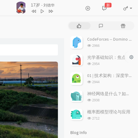
沉默是金
新
- 张国荣
4
17岁
刘德华
5
沉默是金
张国荣
P
L
R
6
随缘
温兆伦
o
a
a
p
t
n
7
红日
李克勤
CodeForces -- Domino piling
u
e
d
浏
2966
8
每段路
吕方
l
s
o
览
a
次
t
m
9
等你等到我心痛
张学友
光学基础知识：焦点、弥散圆、景深、焦深
数:
r
c
a
浏
2954
10
海阔天空
BEYOND
a
o
r
览
次
r
m
t
01 | 技术架构：深度学习推荐系统的经典技术架构长啥样？
11
爱的故事 (上集)
孙耀威
数:
t
m
i
浏
2944
12
偏偏喜欢你
陈百强
i
览
e
c
次
c
n
l
神经网络是什么？如何直观理解它的能力极限？它是如何无限逼近真理？
13
月半小夜曲
李克勤
数:
l
t
e
浏
2938
14
白玫瑰
陈奕迅
览
e
s
s
次
s
概率图模型理论与应用
15
巨轮
萧正楠 / 陈展鹏
数:
浏
2712
览
16
友情岁月
郑伊健
次
Blog Info
17
分分钟需要你
林子祥
数: