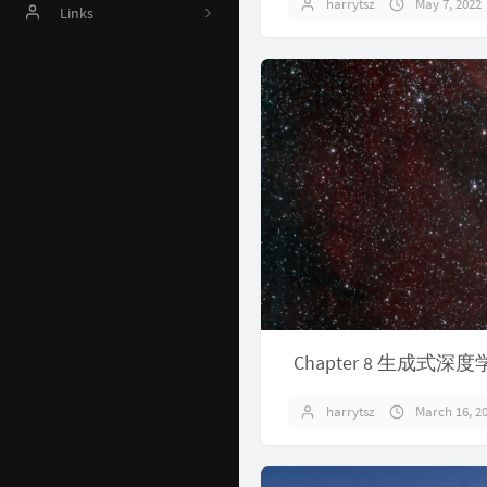
harrytsz
May 7, 2022
Online Judge
Links
AI 资源
Harrytsz
Github 项目
Java 资源汇总
开发工具官网
Time Machine
南山书房
Online Coding
Chapter 8 生成式深
封神榜
harrytsz
March 16, 2
关于