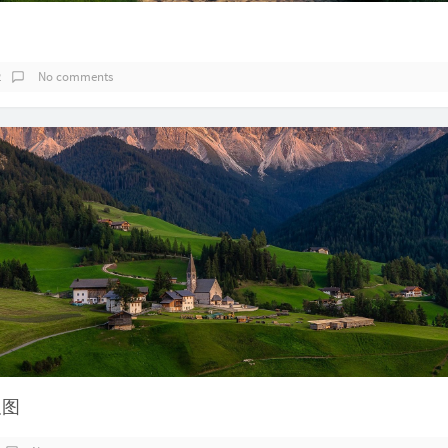
2
No comments
搜图