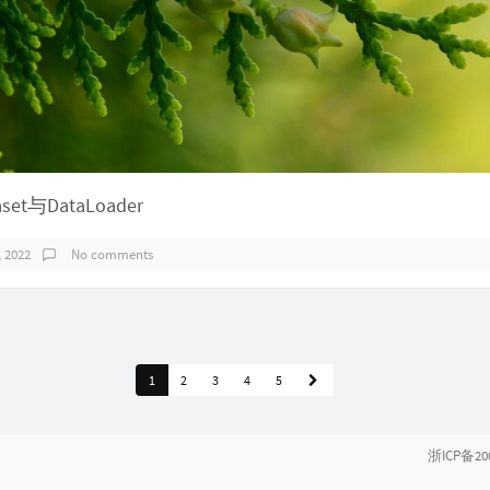
set与DataLoader
, 2022
No comments
1
2
3
4
5
浙ICP备20