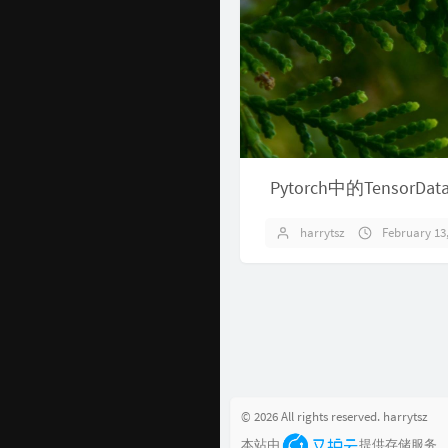
Pytorch中的TensorData
harrytsz
February 13
© 2026 All rights reserved. harrytsz
本站由
提供存储服务