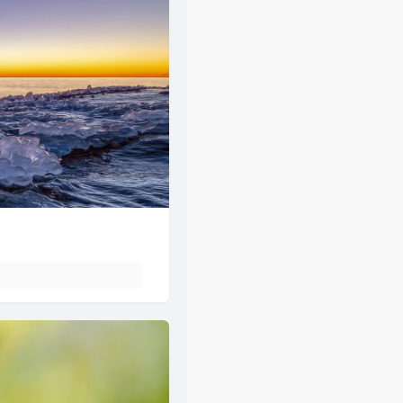
47
风的季节
Soler
48
你瞒我瞒
陈柏宇
49
领会
林峯
50
醉凡尘
张卫健
51
不再犹豫
BEYOND
52
斯德哥尔摩情人
陈奕迅
53
只爱西经
洪楗华
54
岁月无情
郑少秋
55
暗里着迷
刘德华
56
热血燃烧
郑伊健 / 陈小春
57
谁明浪子心
王杰
58
男儿当自强
林子祥
59
爱得太迟
古巨基
60
假装
刘德华