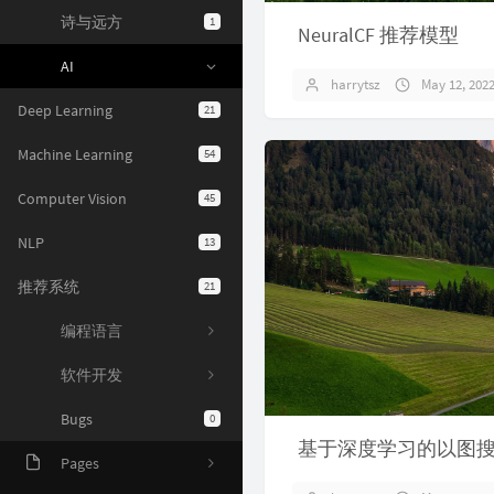
NeuralCF 推荐模型
诗与远方
1
AI
harrytsz
May 12, 202
Deep Learning
21
Machine Learning
54
Computer Vision
45
NLP
13
推荐系统
21
编程语言
软件开发
Bugs
0
基于深度学习的以图
Pages