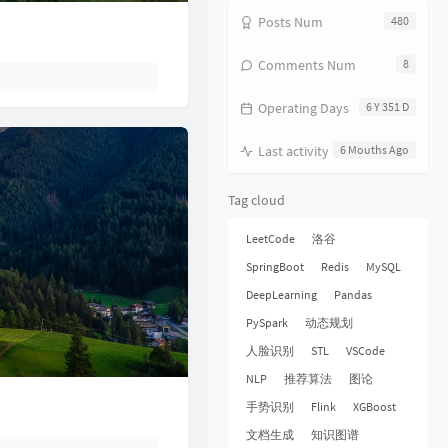
18
饿狼传说
张学友
Posts Num
480
19
无赖
郑中基
Comments Num
8
20
风继续吹
张国荣
Operating Days
6 Y 351 D
21
听风的歌
郭富城
22
风沙
林保怡
Last activity
6 Mouths Ago
23
真的爱你
BEYOND
Tag cloud
24
一生何求
陈百强
25
相依为命
陈小春
LeetCode
洛谷
26
幼稚完
林峯
SpringBoot
Redis
MySQL
27
只愿一生爱一人
张学友
DeepLearning
Pandas
PySpark
动态规划
28
你的浅笑
吕方
人脸识别
STL
VSCode
29
我的回忆不是我的
海鸣威
NLP
推荐算法
图论
30
乱世巨星
陈小春
手势识别
Flink
XGBoost
31
倩女幽魂
张国荣
文档生成
知识图谱