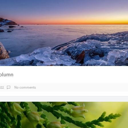
column
022
No comments