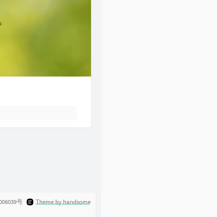
61
一起走过的日子
刘德华
62
裙下之臣
陈奕迅
63
爱是永恒
张学友
64
一生所爱
卢冠廷
006039号
Theme by handsome