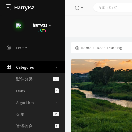
Harrytsz
harrytsz
既然选择远方，
便
L
G
v
Q
$
Home
Deep Learning
Home
Categories
默认分类
61
Diary
4
Algorithm
杂集
11
资源整合
8