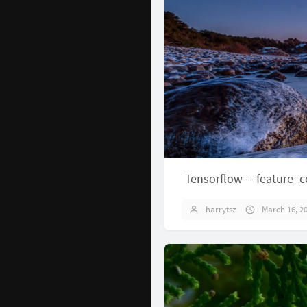
Tensorflow -- feature_
harrytsz
March 16, 2