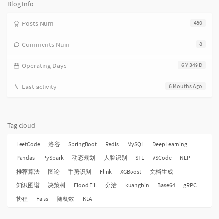
数:
Blog Info
Posts Num
480
Comments Num
8
Operating Days
6 Y 349 D
Last activity
6 Mouths Ago
Tag cloud
LeetCode
洛谷
SpringBoot
Redis
MySQL
DeepLearning
Pandas
PySpark
动态规划
人脸识别
STL
VSCode
NLP
推荐算法
图论
手势识别
Flink
XGBoost
文档生成
知识图谱
决策树
Flood Fill
分治
kuangbin
Base64
gRPC
协程
Faiss
随机数
KLA