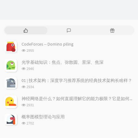
P
L
R
o
a
a
p
t
n
CodeForces -- Domino piling
u
e
d
浏
2955
l
s
o
览
a
t
m
次
光学基础知识：焦点、弥散圆、景深、焦深
数:
r
c
a
浏
2946
a
o
r
览
次
r
m
t
01 | 技术架构：深度学习推荐系统的经典技术架构长啥样？
数:
t
m
i
浏
2934
i
e
c
览
次
c
n
l
神经网络是什么？如何直观理解它的能力极限？它是如何无限逼近真理？
数:
l
t
e
浏
2931
览
e
s
s
次
s
概率图模型理论与应用
数:
浏
2702
览
次