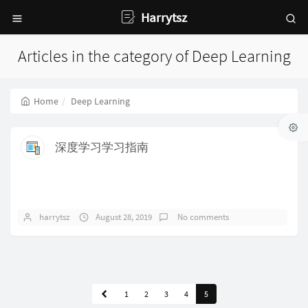
Harrytsz
Articles in the category of Deep Learning
Home
Deep Learning
深度学习学习指南
harrytsz
August 28, 2019
No comments
1
2
3
4
5