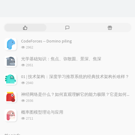
P
L
R
o
a
a
p
t
n
CodeForces -- Domino piling
u
e
d
浏
2962
l
s
o
览
a
t
m
次
光学基础知识：焦点、弥散圆、景深、焦深
数:
r
c
a
浏
2951
a
o
r
览
次
r
m
t
01 | 技术架构：深度学习推荐系统的经典技术架构长啥样？
数:
t
m
i
浏
2940
i
e
c
览
次
c
n
l
神经网络是什么？如何直观理解它的能力极限？它是如何无限逼近真理？
数:
l
t
e
浏
2936
览
e
s
s
次
s
概率图模型理论与应用
数:
浏
2711
览
次
数: