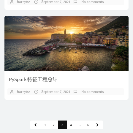
harrytsz
September 7, 2021
No comments
PySpark 特征工程总结
harrytsz
September 7, 2021
No comments
1
2
3
4
5
6