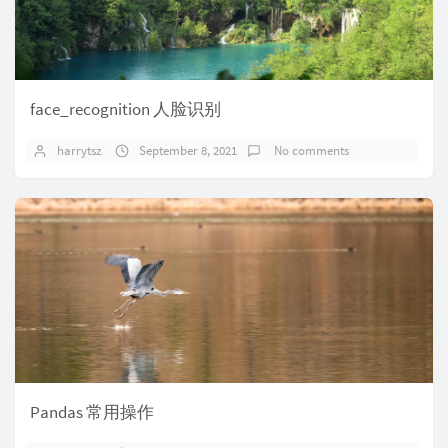
face_recognition 人脸识别
harrytsz
September 8, 2021
No comments
Pandas 常用操作