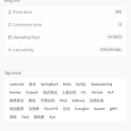
Blog Info
Posts Num
480
Comments Num
8
Operating Days
6 Y 350 D
Last activity
6 Mouths Ago
Tag cloud
LeetCode
洛谷
SpringBoot
Redis
MySQL
DeepLearning
Pandas
PySpark
动态规划
人脸识别
STL
VSCode
NLP
推荐算法
图论
手势识别
Flink
XGBoost
文档生成
知识图谱
决策树
Flood Fill
分治
kuangbin
Base64
gRPC
协程
Faiss
随机数
KLA