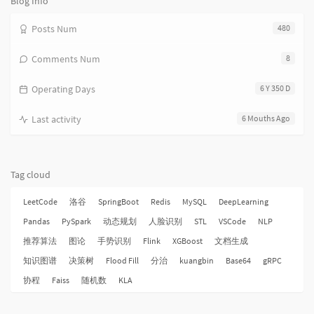
Blog Info
Posts Num
480
Comments Num
8
Operating Days
6 Y 350 D
Last activity
6 Mouths Ago
Tag cloud
LeetCode
洛谷
SpringBoot
Redis
MySQL
DeepLearning
Pandas
PySpark
动态规划
人脸识别
STL
VSCode
NLP
推荐算法
图论
手势识别
Flink
XGBoost
文档生成
知识图谱
决策树
Flood Fill
分治
kuangbin
Base64
gRPC
协程
Faiss
随机数
KLA