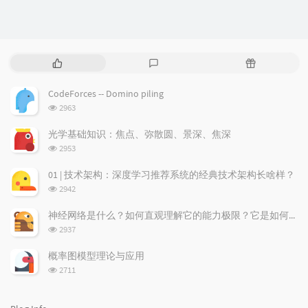
P
L
R
o
a
a
p
t
n
CodeForces -- Domino piling
u
e
d
浏
2963
l
s
o
览
a
t
m
次
光学基础知识：焦点、弥散圆、景深、焦深
数:
r
c
a
浏
2953
a
o
r
览
次
r
m
t
01 | 技术架构：深度学习推荐系统的经典技术架构长啥样？
数:
t
m
i
浏
2942
i
e
c
览
次
c
n
l
神经网络是什么？如何直观理解它的能力极限？它是如何无限逼近真理？
数:
l
t
e
浏
2937
览
e
s
s
次
s
概率图模型理论与应用
数:
浏
2711
览
次
数: