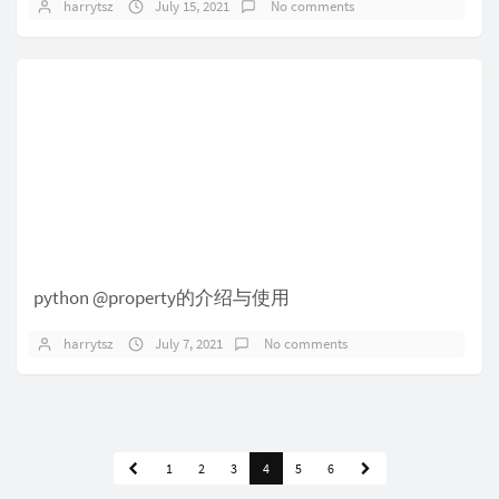
harrytsz
July 15, 2021
No comments
python @property的介绍与使用
harrytsz
July 7, 2021
No comments
1
2
3
4
5
6